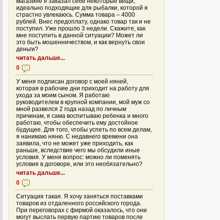
магазине я заказал себе некоторые вещи,
идеально подходящие для рыбалки, которой я
страстно увлекаюсь. Сумма товара – 4000
рублей. Внес предоплату, однако товар так и не
поступил. Уже прошло 3 недели. Скажите, как
мне поступить в данной ситуации? Может ли
это быть мошенничеством, и как вернуть свои
деньги?
читать дальше...
0
У меня подписан договор с моей няней,
которая в рабочие дни приходит на работу для
ухода за моим сыном. Я работаю
руководителем в крупной компании, мой муж со
мной развелся 2 года назад по личным
причинам, я сама воспитываю ребенка и много
работаю, чтобы обеспечить ему достойное
будущее. Для того, чтобы успеть по всем делам,
я нанимаю няню. С недавнего времени она
заявила, что не может уже приходить, как
раньше, вследствие чего мы обсудили иные
условия. У меня вопрос: можно ли поменять
условия в договоре, или это необязательно?
читать дальше...
0
Ситуация такая. Я хочу заняться поставками
товаров из отдаленного российского города.
При переговорах с фирмой оказалось, что они
могут выслать первую партию товаров после