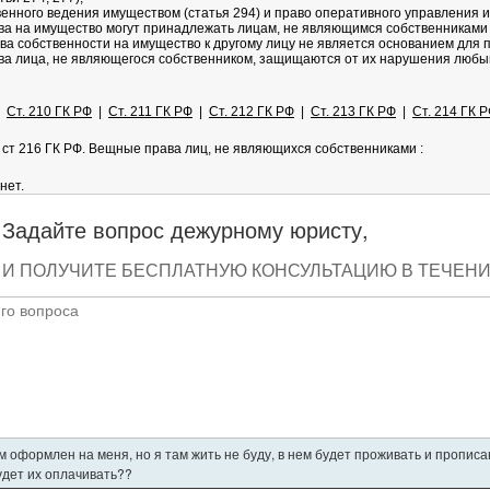
енного ведения имуществом (статья 294) и право оперативного управления и
ва на имущество могут принадлежать лицам, не являющимся собственниками 
ава собственности на имущество к другому лицу не является основанием для
ва лица, не являющегося собственником, защищаются от их нарушения любым
|
Ст. 210 ГК РФ
|
Ст. 211 ГК РФ
|
Ст. 212 ГК РФ
|
Ст. 213 ГК РФ
|
Ст. 214 ГК 
 ст 216 ГК РФ. Вещные права лиц, не являющихся собственниками :
нет.
Задайте вопрос дежурному юристу,
И ПОЛУЧИТЕ БЕСПЛАТНУЮ КОНСУЛЬТАЦИЮ В ТЕЧЕНИЕ
 оформлен на меня, но я там жить не буду, в нем будет проживать и пропис
будет их оплачивать??