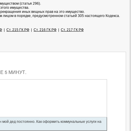
муществом (статья 296).
этого имущества.
 прекращения иных вещных прав на это имущество.
 лицом в порядке, предусмотренном статьей 305 настоящего Кодекса.
РФ
|
Ст. 215 ГК РФ
|
Ст. 216 ГК РФ
|
Ст. 217 ГК РФ
 5 МИНУТ.
ан мой дед постоянно. Как оформить коммунальные услуги на