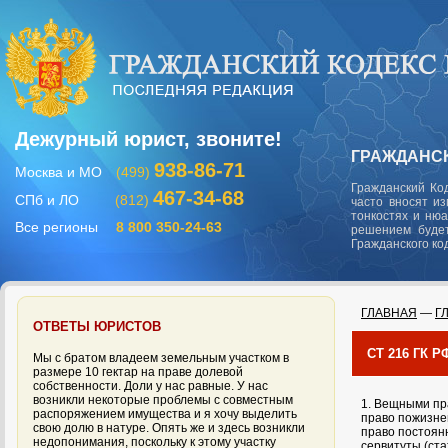
Дежурный юрист, звоните!
ГРАЖДАНСК
938-86-71
Москва и МО
(499)
Гражданский Ко
467-34-68
СПб и ЛО
(812)
часто вносят и
тонкостях и ню
Все регионы
8 800 350-24-63
решением будет
Гражданского ко
ГЛАВНАЯ
—
Г
ОТВЕТЫ ЮРИСТОВ
СТ 216 ГК
Мы с братом владеем земельным участком в
размере 10 гектар на праве долевой
собственности. Доли у нас равные. У нас
возникли некоторые проблемы с совместным
1. Вещными пра
распоряжением имущества и я хочу выделить
право пожизне
свою долю в натуре. Опять же и здесь возникли
право постоянн
недопонимания, поскольку к этому участку
сервитуты (ста