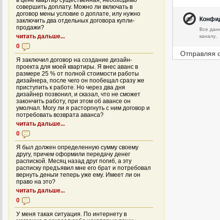
в цене квартир существенная, необходимо
совершить доплату. Можно ли включать в
договор мены условие о доплате, илу нужно
Конфи
заключить два отдельных договора купли-
продажи?
Все дан
каналу.
читать дальше...
0
Отправляя 
Я заключил договор на создание дизайн-
проекта для моей квартиры. Я внес аванс в
размере 25 % от полной стоимости работы
дизайнера, после чего он пообещал сразу же
приступить к работе. Но через два дня
дизайнер позвонил, и сказал, что не сможет
закончить работу, при этом об авансе он
умолчал. Могу ли я расторгнуть с ним договор и
потребовать возврата аванса?
читать дальше...
0
Я был должен определенную сумму своему
другу, причем оформили передачу денег
распиской. Месяц назад друг погиб, а эту
расписку предъявил мне его брат и потребовал
вернуть деньги теперь уже ему. Имеет ли он
право на это?
читать дальше...
0
У меня такая ситуация. По интернету в