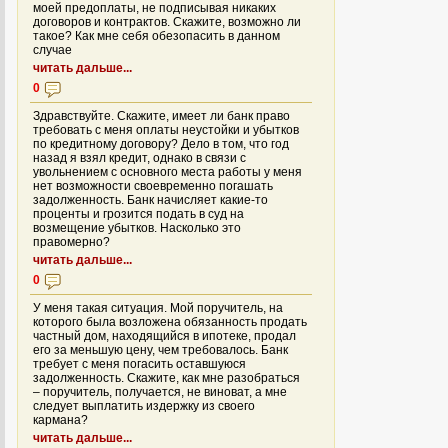
моей предоплаты, не подписывая никаких
договоров и контрактов. Скажите, возможно ли
такое? Как мне себя обезопасить в данном
случае
читать дальше...
0
Здравствуйте. Скажите, имеет ли банк право
требовать с меня оплаты неустойки и убытков
по кредитному договору? Дело в том, что год
назад я взял кредит, однако в связи с
увольнением с основного места работы у меня
нет возможности своевременно погашать
задолженность. Банк начисляет какие-то
проценты и грозится подать в суд на
возмещение убытков. Насколько это
правомерно?
читать дальше...
0
У меня такая ситуация. Мой поручитель, на
которого была возложена обязанность продать
частный дом, находящийся в ипотеке, продал
его за меньшую цену, чем требовалось. Банк
требует с меня погасить оставшуюся
задолженность. Скажите, как мне разобраться
– поручитель, получается, не виноват, а мне
следует выплатить издержку из своего
кармана?
читать дальше...