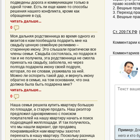
подведены дорога и коммуникации только в
право хозяйств
одной точке. Есть ли еще какие-то способы
2. Вещные пра
решения нашего конфликта, кроме как
3. Переход пр
обращение в суд.
4. Вещные пра
читать дальше...
0
Ст. 209 ГК РФ
Моя дальняя родственница во время одного из
визитов к нам пообещала подарить мне на
Комментарии к
свадьбу ценную семейную реликвию –
старинную икону. Это слышали практически все
Комментариев 
члены семьи. Свадьба состоялась, но подарок я
так и не получила, эта родственница не смогла
приехать на свадьбу, заболела, но через
полгода подарила икону своей подруге,
которая, по ее словам, ухаживала за ней.
Можно ли оспорить такой дар, и вернуть икону
обратно в семью, на том основании, что она
должна была быть подарена мне?
читать дальше...
0
Наша семья решила купить квартиру большую
по площади, а старую продать. Наш риэлтор
предложил одновременно с поиском
покупателей на нашу квартиру начать и поиск
подходящей жилплощади. И так получилось,
что мы нашли вариант, где продавец
Пример:
Дом
понравившейся нам квартиры захотел
него и кто 
переехать в нашу квартиру. Поскольку разница