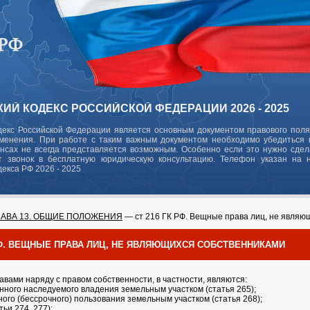
ИЙ КОДЕКС РОССИЙСКОЙ ФЕДЕРАЦИИ 2026 - 2025
декс Российской Федерации является основным документом правового поля
зменения. При работе с таким важным документом необходимо убедиться в
ансах не всегда представляется возможным. Особенно если это нужно сде
 звонок в бесплатную юридическую консультацию. Телефон указан на 
декса РФ 2026 - 2025
ЛАВА 13. ОБЩИЕ ПОЛОЖЕНИЯ
— ст 216 ГК РФ. Вещные права лиц, не являю
 РФ. ВЕЩНЫЕ ПРАВА ЛИЦ, НЕ ЯВЛЯЮЩИХСЯ СОБСТВЕННИКАМИ
вами наряду с правом собственности, в частности, являются:
нного наследуемого владения земельным участком (статья 265);
ого (бессрочного) пользования земельным участком (статья 268);
тьи 274, 277);