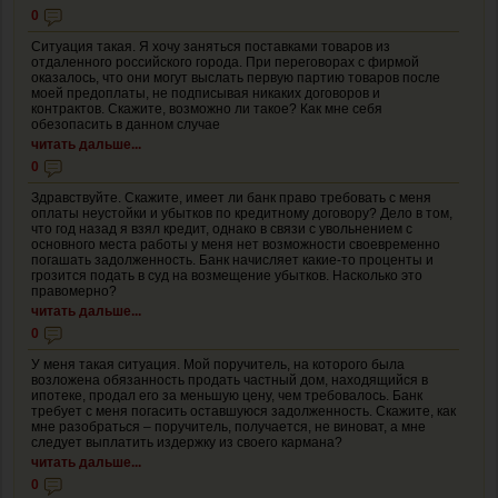
0
Ситуация такая. Я хочу заняться поставками товаров из
отдаленного российского города. При переговорах с фирмой
оказалось, что они могут выслать первую партию товаров после
моей предоплаты, не подписывая никаких договоров и
контрактов. Скажите, возможно ли такое? Как мне себя
обезопасить в данном случае
читать дальше...
0
Здравствуйте. Скажите, имеет ли банк право требовать с меня
оплаты неустойки и убытков по кредитному договору? Дело в том,
что год назад я взял кредит, однако в связи с увольнением с
основного места работы у меня нет возможности своевременно
погашать задолженность. Банк начисляет какие-то проценты и
грозится подать в суд на возмещение убытков. Насколько это
правомерно?
читать дальше...
0
У меня такая ситуация. Мой поручитель, на которого была
возложена обязанность продать частный дом, находящийся в
ипотеке, продал его за меньшую цену, чем требовалось. Банк
требует с меня погасить оставшуюся задолженность. Скажите, как
мне разобраться – поручитель, получается, не виноват, а мне
следует выплатить издержку из своего кармана?
читать дальше...
0