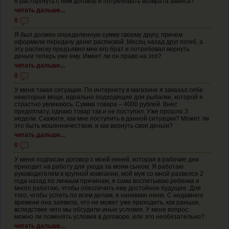
я расторгнуть с ним договор и потребовать возврата аванса?
читать дальше...
0
Я был должен определенную сумму своему другу, причем
оформили передачу денег распиской. Месяц назад друг погиб, а
эту расписку предъявил мне его брат и потребовал вернуть
деньги теперь уже ему. Имеет ли он право на это?
читать дальше...
0
У меня такая ситуация. По интернету в магазине я заказал себе
некоторые вещи, идеально подходящие для рыбалки, которой я
страстно увлекаюсь. Сумма товара – 4000 рублей. Внес
предоплату, однако товар так и не поступил. Уже прошло 3
недели. Скажите, как мне поступить в данной ситуации? Может ли
это быть мошенничеством, и как вернуть свои деньги?
читать дальше...
0
У меня подписан договор с моей няней, которая в рабочие дни
приходит на работу для ухода за моим сыном. Я работаю
руководителем в крупной компании, мой муж со мной развелся 2
года назад по личным причинам, я сама воспитываю ребенка и
много работаю, чтобы обеспечить ему достойное будущее. Для
того, чтобы успеть по всем делам, я нанимаю няню. С недавнего
времени она заявила, что не может уже приходить, как раньше,
вследствие чего мы обсудили иные условия. У меня вопрос:
можно ли поменять условия в договоре, или это необязательно?
читать дальше...