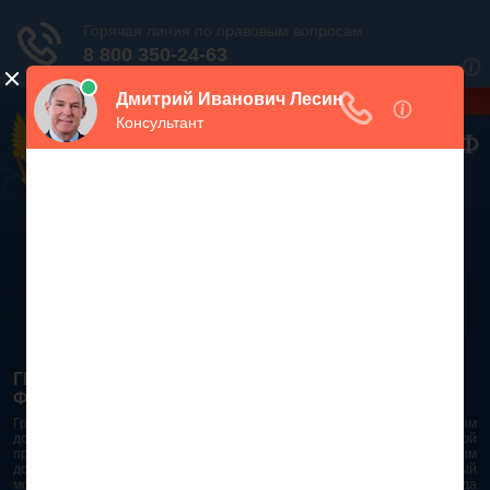
Дежурный юрист, звоните!
938-86-71
Москва и МО
(499)
467-34-68
СПб и ЛО
(812)
Все регионы
8 800 350-24-63
ГРАЖДАНСКИЙ КОДЕКС РОССИЙСКОЙ
ФЕДЕРАЦИИ 2026 - 2025
Гражданский Кодекс Российской Федерации является основным
документом правового поля в Российской Федерации. И именно по этой
причине в него часто вносят изменения. При работе с таким важным
документом необходимо убедиться в его актуальности на данный
момент. Разобраться во всех тонкостях и нюансах не всегда