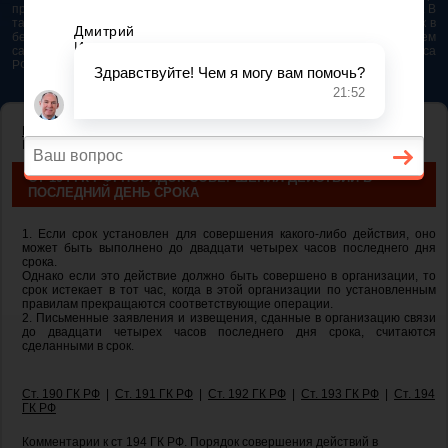
представляется возможным. Особенно если это нужно сделать быстро. В
таком случае самым простым и эффективным решением будет звонок в
бесплатную юридическую консультацию. Телефон указан на нашем
сайте. На сайте опубликована последняя редакция Гражданского кодекса
РФ 2026 - 2025
ГЛАВНАЯ
—
ГЛАВА 11. ИСЧИСЛЕНИЕ СРОКОВ
— ст 194 ГК РФ.
Порядок совершения действий в последний день срока
СТ 194 ГК РФ. ПОРЯДОК СОВЕРШЕНИЯ ДЕЙСТВИЙ В
ПОСЛЕДНИЙ ДЕНЬ СРОКА
1. Если срок установлен для совершения какого-либо действия, оно
может быть выполнено до двадцати четырех часов последнего дня
срока.
Однако если это действие должно быть совершено в организации, то
срок истекает в тот час, когда в этой организации по установленным
правилам прекращаются соответствующие операции.
2. Письменные заявления и извещения, сданные в организацию связи
до двадцати четырех часов последнего дня срока, считаются
сделанными в срок.
Ст. 190 ГК РФ
|
Ст. 191 ГК РФ
|
Ст. 192 ГК РФ
|
Ст. 193 ГК РФ
|
Ст. 194
ГК РФ
Комментарии к ст 194 ГК РФ. Порядок совершения действий в