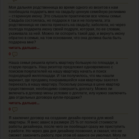
Моя дальняя родственница во время одного из визитов к нам
пообещала подарить мне на свадьбу ценную семейную реликвию
– старинную икону. Это слышали практически все члены семьи.
Свадьба состоялась, но подарок я так и не получила, эта
родственница не смогла приехать на свадьбу, заболела, но через
полгода подарила икону своей подруге, которая, по ее словам,
ухаживала за ней. Можно ли оспорить такой дар, и вернуть икону
обратно в семью, на том основании, что она должна была быть
подарена мне?
читать дальше...
0
Наша семья решила купить квартиру большую по площади, а
старую продать. Наш риэлтор предложил одновременно с
поиском покупателей на нашу квартиру начать и поиск
подходящей жилплощади. И так получилось, что мы нашли
вариант, где продавец понравившейся нам квартиры захотел
переехать в нашу квартиру. Поскольку разница в цене квартир
существенная, необходимо совершить доплату. Можно ли
включать в договор мены условие о доплате, илу нужно заключить
два отдельных договора купли-продажи?
читать дальше...
0
Я заключил договор на создание дизайн-проекта для моей
квартиры. Я внес аванс в размере 25 % от полной стоимости
работы дизайнера, после чего он пообещал сразу же приступить
к работе. Но через два дня дизайнер позвонил, и сказал, что не
сможет закончить работу, при этом об авансе он умолчал. Могу ли