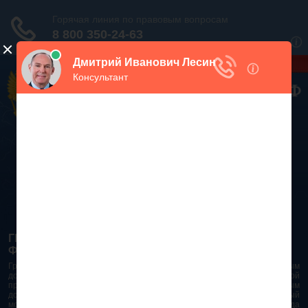
Дежурный юрист, звоните!
938-86-71
Москва и МО
(499)
467-34-68
СПб и ЛО
(812)
Все регионы
8 800 350-24-63
ГРАЖДАНСКИЙ КОДЕКС РОССИЙСКОЙ
ФЕДЕРАЦИИ 2026 - 2025
Гражданский Кодекс Российской Федерации является основным
документом правового поля в Российской Федерации. И именно по этой
причине в него часто вносят изменения. При работе с таким важным
документом необходимо убедиться в его актуальности на данный
момент. Разобраться во всех тонкостях и нюансах не всегда