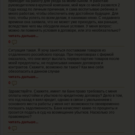
приходит на работу для ухода за моим сыном. Я работаю
руководителем в крупной компании, мой муж со мной развелся 2
года назад по личным причинам, я сама воспитываю ребенка и
много работаю, чтобы обеспечить ему достойное будущее. Для
того, чтобы успеть по всем делам, я нанимаю няню. С недавнего
времени она заявила, что не может уже приходить, как раньше,
вследствие чего мы обсудили иные условия. У меня вопрос:
можно ли поменять условия в договоре, или это необязательно?
читать дальше...
0
Ситуация такая. Я хочу заняться поставками товаров из
отдаленного российского города. При переговорах с фирмой
оказалось, что они могут выслать первую партию товаров после
моей предоплаты, не подписывая никаких договоров и
контрактов. Скажите, возможно ли такое? Как мне себя
обезопасить в данном случае
читать дальше...
0
Здравствуйте. Скажите, имеет ли банк право требовать с меня
оплаты неустойки и убытков по кредитному договору? Дело в том,
что год назад я взял кредит, однако в связи с увольнением с
основного места работы у меня нет возможности своевременно
погашать задолженность. Банк начисляет какие-то проценты и
грозится подать в суд на возмещение убытков. Насколько это
правомерно?
читать дальше...
0