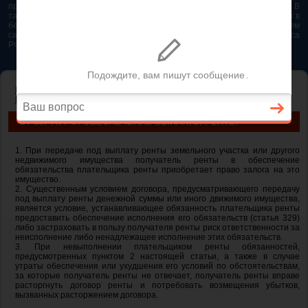
представляется возможным. Особенно если это нужно сделать быстро. В
таком случае самым простым и эффективным решением будет звонок в
бесплатную юридическую консультацию. Телефон указан на нашем
сайте. На сайте опубликована последняя редакция Гражданского кодекса
РФ 2026 - 2025
ГЛАВНАЯ
—
ГЛАВА 33. РЕНТА И ПОЖИЗНЕННОЕ СОДЕРЖАНИЕ С
ИЖДИВЕНИЕМ
— ст 587 ГК РФ. Обеспечение выплаты ренты
СТ 587 ГК РФ. ОБЕСПЕЧЕНИЕ ВЫПЛАТЫ РЕНТЫ
1. При передаче под выплату ренты земельного участка или другого
недвижимого имущества получатель ренты в обеспечение
обязательства плательщика ренты приобретает право залога на это
имущество.
2. Существенным условием договора, предусматривающего передачу
под выплату ренты денежной суммы или иного движимого имущества,
является условие, устанавливающее обязанность плательщика ренты
предоставить обеспечение исполнения его обязательств (статья 329)
либо застраховать в пользу получателя ренты риск ответственности за
неисполнение либо ненадлежащее исполнение этих обязательств.
3. При невыполнении плательщиком ренты обязанностей,
предусмотренных пунктом 2 настоящей статьи, а также в случае
утраты обеспечения или ухудшения его условий по обстоятельствам,
за которые получатель ренты не отвечает, получатель ренты вправе
расторгнуть договор ренты и потребовать возмещения убытков,
вызванных расторжением договора.