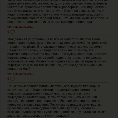
праве долевой собственности. Доли у нас равные. У нас возникли
некоторые проблемы с совместным распоряжением имущества и
я хочу выделить свою долю в натуре. Опять же и здесь возникли
недопонимания, поскольку к этому участку подведены дорога и
коммуникации только в одной точке. Есть ли еще какие-то способы
решения нашего конфликта, кроме как обращение в суд.
читать дальше...
0
Моя дальняя родственница во время одного из визитов к нам
пообещала подарить мне на свадьбу ценную семейную реликвию
– старинную икону. Это слышали практически все члены семьи.
Свадьба состоялась, но подарок я так и не получила, эта
родственница не смогла приехать на свадьбу, заболела, но через
полгода подарила икону своей подруге, которая, по ее словам,
ухаживала за ней. Можно ли оспорить такой дар, и вернуть икону
обратно в семью, на том основании, что она должна была быть
подарена мне?
читать дальше...
0
Наша семья решила купить квартиру большую по площади, а
старую продать. Наш риэлтор предложил одновременно с
поиском покупателей на нашу квартиру начать и поиск
подходящей жилплощади. И так получилось, что мы нашли
вариант, где продавец понравившейся нам квартиры захотел
переехать в нашу квартиру. Поскольку разница в цене квартир
существенная, необходимо совершить доплату. Можно ли
включать в договор мены условие о доплате, илу нужно заключить
два отдельных договора купли-продажи?