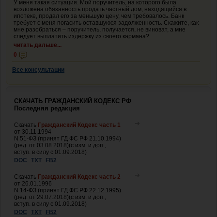
У меня такая ситуация. Мой поручитель, на которого была
возложена обязанность продать частный дом, находящийся в
ипотеке, продал его за меньшую цену, чем требовалось. Банк
требует с меня погасить оставшуюся задолженность. Скажите, как
мне разобраться – поручитель, получается, не виноват, а мне
следует выплатить издержку из своего кармана?
читать дальше...
0
Все консультации
СКАЧАТЬ ГРАЖДАНСКИЙ КОДЕКС РФ
Последняя редакция
Скачать
Гражданский Кодекс часть 1
от 30.11.1994
N 51-ФЗ (принят ГД ФС РФ 21.10.1994)
(ред. от 03.08.2018)(с изм. и доп.,
вступ. в силу с 01.09.2018)
DOC
TXT
FB2
Скачать
Гражданский Кодекс часть 2
от 26.01.1996
N 14-ФЗ (принят ГД ФС РФ 22.12.1995)
(ред. от 29.07.2018)(с изм. и доп.,
вступ. в силу с 01.09.2018)
DOC
TXT
FB2