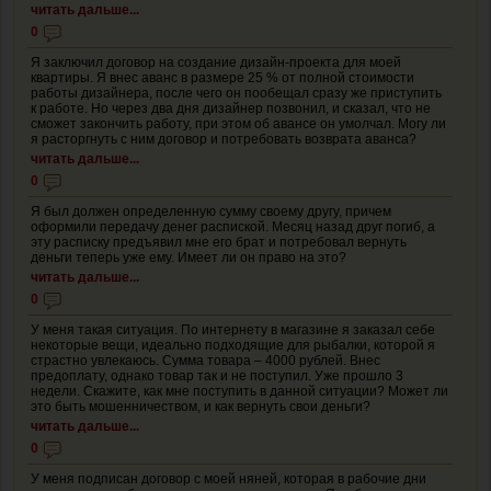
читать дальше...
0
Я заключил договор на создание дизайн-проекта для моей
квартиры. Я внес аванс в размере 25 % от полной стоимости
работы дизайнера, после чего он пообещал сразу же приступить
к работе. Но через два дня дизайнер позвонил, и сказал, что не
сможет закончить работу, при этом об авансе он умолчал. Могу ли
я расторгнуть с ним договор и потребовать возврата аванса?
читать дальше...
0
Я был должен определенную сумму своему другу, причем
оформили передачу денег распиской. Месяц назад друг погиб, а
эту расписку предъявил мне его брат и потребовал вернуть
деньги теперь уже ему. Имеет ли он право на это?
читать дальше...
0
У меня такая ситуация. По интернету в магазине я заказал себе
некоторые вещи, идеально подходящие для рыбалки, которой я
страстно увлекаюсь. Сумма товара – 4000 рублей. Внес
предоплату, однако товар так и не поступил. Уже прошло 3
недели. Скажите, как мне поступить в данной ситуации? Может ли
это быть мошенничеством, и как вернуть свои деньги?
читать дальше...
0
У меня подписан договор с моей няней, которая в рабочие дни