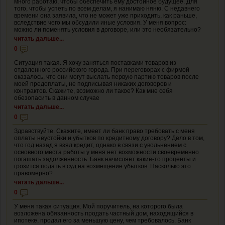
много работаю, чтобы обеспечить ему достойное будущее. Для
того, чтобы успеть по всем делам, я нанимаю няню. С недавнего
времени она заявила, что не может уже приходить, как раньше,
вследствие чего мы обсудили иные условия. У меня вопрос:
можно ли поменять условия в договоре, или это необязательно?
читать дальше...
0
Ситуация такая. Я хочу заняться поставками товаров из
отдаленного российского города. При переговорах с фирмой
оказалось, что они могут выслать первую партию товаров после
моей предоплаты, не подписывая никаких договоров и
контрактов. Скажите, возможно ли такое? Как мне себя
обезопасить в данном случае
читать дальше...
0
Здравствуйте. Скажите, имеет ли банк право требовать с меня
оплаты неустойки и убытков по кредитному договору? Дело в том,
что год назад я взял кредит, однако в связи с увольнением с
основного места работы у меня нет возможности своевременно
погашать задолженность. Банк начисляет какие-то проценты и
грозится подать в суд на возмещение убытков. Насколько это
правомерно?
читать дальше...
0
У меня такая ситуация. Мой поручитель, на которого была
возложена обязанность продать частный дом, находящийся в
ипотеке, продал его за меньшую цену, чем требовалось. Банк