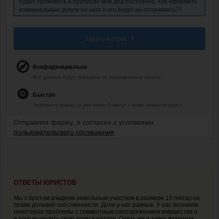
будет проживать и прописан мой дед постоянно. Как оформить
коммунальные услуги на него и кто будет их оплачивать??
Задать вопрос
Конфиденциально
Все данные будут переданы по защищенному каналу.
Быстро
Заполните форму, и уже через 5 минут с вами свяжется юрист.
Отправляя форму, я согласен с условиями
пользовательского соглашения
ОТВЕТЫ ЮРИСТОВ
Мы с братом владеем земельным участком в размере 10 гектар на
праве долевой собственности. Доли у нас равные. У нас возникли
некоторые проблемы с совместным распоряжением имущества и
я хочу выделить свою долю в натуре. Опять же и здесь возникли