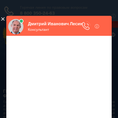
Дежурный юрист, звоните!
938-86-71
Москва и МО
(499)
467-34-68
СПб и ЛО
(812)
Все регионы
8 800 350-24-63
ГРАЖДАНСКИЙ КОДЕКС РОССИЙСКОЙ
ФЕДЕРАЦИИ 2026 - 2025
Гражданский Кодекс Российской Федерации является основным
документом правового поля в Российской Федерации. И именно по этой
причине в него часто вносят изменения. При работе с таким важным
документом необходимо убедиться в его актуальности на данный
момент. Разобраться во всех тонкостях и нюансах не всегда