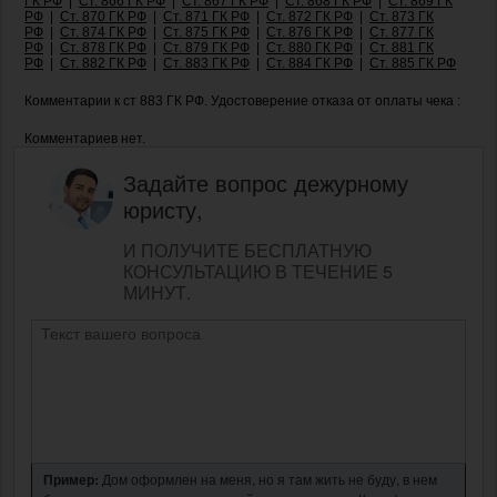
ГК РФ
|
Ст. 866 ГК РФ
|
Ст. 867 ГК РФ
|
Ст. 868 ГК РФ
|
Ст. 869 ГК
РФ
|
Ст. 870 ГК РФ
|
Ст. 871 ГК РФ
|
Ст. 872 ГК РФ
|
Ст. 873 ГК
РФ
|
Ст. 874 ГК РФ
|
Ст. 875 ГК РФ
|
Ст. 876 ГК РФ
|
Ст. 877 ГК
РФ
|
Ст. 878 ГК РФ
|
Ст. 879 ГК РФ
|
Ст. 880 ГК РФ
|
Ст. 881 ГК
РФ
|
Ст. 882 ГК РФ
|
Ст. 883 ГК РФ
|
Ст. 884 ГК РФ
|
Ст. 885 ГК РФ
Комментарии к ст 883 ГК РФ. Удостоверение отказа от оплаты чека :
Комментариев нет.
Задайте вопрос дежурному
юристу,
И ПОЛУЧИТЕ БЕСПЛАТНУЮ
КОНСУЛЬТАЦИЮ В ТЕЧЕНИЕ 5
МИНУТ.
Пример:
Дом оформлен на меня, но я там жить не буду, в нем