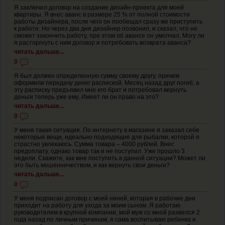
Я заключил договор на создание дизайн-проекта для моей
квартиры. Я внес аванс в размере 25 % от полной стоимости
работы дизайнера, после чего он пообещал сразу же приступить
к работе. Но через два дня дизайнер позвонил, и сказал, что не
сможет закончить работу, при этом об авансе он умолчал. Могу ли
я расторгнуть с ним договор и потребовать возврата аванса?
читать дальше...
0
Я был должен определенную сумму своему другу, причем
оформили передачу денег распиской. Месяц назад друг погиб, а
эту расписку предъявил мне его брат и потребовал вернуть
деньги теперь уже ему. Имеет ли он право на это?
читать дальше...
0
У меня такая ситуация. По интернету в магазине я заказал себе
некоторые вещи, идеально подходящие для рыбалки, которой я
страстно увлекаюсь. Сумма товара – 4000 рублей. Внес
предоплату, однако товар так и не поступил. Уже прошло 3
недели. Скажите, как мне поступить в данной ситуации? Может ли
это быть мошенничеством, и как вернуть свои деньги?
читать дальше...
0
У меня подписан договор с моей няней, которая в рабочие дни
приходит на работу для ухода за моим сыном. Я работаю
руководителем в крупной компании, мой муж со мной развелся 2
года назад по личным причинам, я сама воспитываю ребенка и