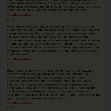
недопонимания, поскольку к этому участку подведены дорога и
коммуникации только в одной точке. Есть ли еще какие-то способы
решения нашего конфликта, кроме как обращение в суд.
читать дальше...
0
Моя дальняя родственница во время одного из визитов к нам
пообещала подарить мне на свадьбу ценную семейную реликвию
– старинную икону. Это слышали практически все члены семьи.
Свадьба состоялась, но подарок я так и не получила, эта
родственница не смогла приехать на свадьбу, заболела, но через
полгода подарила икону своей подруге, которая, по ее словам,
ухаживала за ней. Можно ли оспорить такой дар, и вернуть икону
обратно в семью, на том основании, что она должна была быть
подарена мне?
читать дальше...
0
Наша семья решила купить квартиру большую по площади, а
старую продать. Наш риэлтор предложил одновременно с
поиском покупателей на нашу квартиру начать и поиск
подходящей жилплощади. И так получилось, что мы нашли
вариант, где продавец понравившейся нам квартиры захотел
переехать в нашу квартиру. Поскольку разница в цене квартир
существенная, необходимо совершить доплату. Можно ли
включать в договор мены условие о доплате, илу нужно заключить
два отдельных договора купли-продажи?
читать дальше...
0