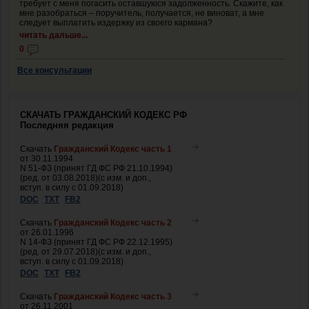
требует с меня погасить оставшуюся задолженность. Скажите, как
мне разобраться – поручитель, получается, не виноват, а мне
следует выплатить издержку из своего кармана?
читать дальше...
0
Все консультации
СКАЧАТЬ ГРАЖДАНСКИЙ КОДЕКС РФ
Последняя редакция
Скачать
Гражданский Кодекс часть 1
от 30.11.1994
N 51-ФЗ (принят ГД ФС РФ 21.10.1994)
(ред. от 03.08.2018)(с изм. и доп.,
вступ. в силу с 01.09.2018)
DOC
TXT
FB2
Скачать
Гражданский Кодекс часть 2
от 26.01.1996
N 14-ФЗ (принят ГД ФС РФ 22.12.1995)
(ред. от 29.07.2018)(с изм. и доп.,
вступ. в силу с 01.09.2018)
DOC
TXT
FB2
Скачать
Гражданский Кодекс часть 3
от 26.11.2001