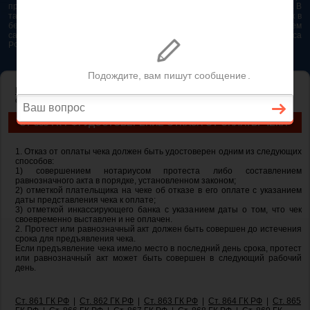
представляется возможным. Особенно если это нужно сделать быстро. В
таком случае самым простым и эффективным решением будет звонок в
бесплатную юридическую консультацию. Телефон указан на нашем
сайте. На сайте опубликована последняя редакция Гражданского кодекса
РФ 2026 - 2025
ГЛАВНАЯ
—
ГЛАВА 46. РАСЧЕТЫ
— ст 883 ГК РФ. Удостоверение
отказа от оплаты чека
СТ 883 ГК РФ. УДОСТОВЕРЕНИЕ ОТКАЗА ОТ ОПЛАТЫ ЧЕКА
1. Отказ от оплаты чека должен быть удостоверен одним из следующих
способов:
1) совершением нотариусом протеста либо составлением
равнозначного акта в порядке, установленном законом;
2) отметкой плательщика на чеке об отказе в его оплате с указанием
даты представления чека к оплате;
3) отметкой инкассирующего банка с указанием даты о том, что чек
своевременно выставлен и не оплачен.
2. Протест или равнозначный акт должен быть совершен до истечения
срока для предъявления чека.
Если предъявление чека имело место в последний день срока, протест
или равнозначный акт может быть совершен в следующий рабочий
день.
Ст. 861 ГК РФ
|
Ст. 862 ГК РФ
|
Ст. 863 ГК РФ
|
Ст. 864 ГК РФ
|
Ст. 865