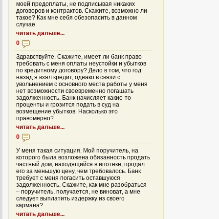
моей предоплаты, не подписывая никаких
договоров и контрактов. Скажите, возможно ли
такое? Как мне себя обезопасить в данном
случае
читать дальше...
0
Здравствуйте. Скажите, имеет ли банк право
требовать с меня оплаты неустойки и убытков
по кредитному договору? Дело в том, что год
назад я взял кредит, однако в связи с
увольнением с основного места работы у меня
нет возможности своевременно погашать
задолженность. Банк начисляет какие-то
проценты и грозится подать в суд на
возмещение убытков. Насколько это
правомерно?
читать дальше...
0
У меня такая ситуация. Мой поручитель, на
которого была возложена обязанность продать
частный дом, находящийся в ипотеке, продал
его за меньшую цену, чем требовалось. Банк
требует с меня погасить оставшуюся
задолженность. Скажите, как мне разобраться
– поручитель, получается, не виноват, а мне
следует выплатить издержку из своего
кармана?
читать дальше...