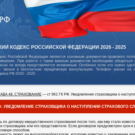
ИЙ КОДЕКС РОССИЙСКОЙ ФЕДЕРАЦИИ 2026 - 2025
декс Российской Федерации является основным документом правового поля
зменения. При работе с таким важным документом необходимо убедиться в
ансах не всегда представляется возможным. Особенно если это нужно сде
 звонок в бесплатную юридическую консультацию. Телефон указан на 
декса РФ 2026 - 2025
ЛАВА 48. СТРАХОВАНИЕ
— ст 961 ГК РФ. Уведомление страховщика о наступл
 РФ. УВЕДОМЛЕНИЕ СТРАХОВЩИКА О НАСТУПЛЕНИИ СТРАХОВОГО С
ь по договору имущественного страхования после того, как ему стало извес
и страховщика или его представителя. Если договором предусмотрен срок и 
оговоре способом.
анность лежит на выгодоприобретателе, которому известно о заключении дог