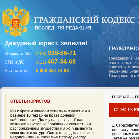
Дежурный юрист, звоните!
ГРАЖДАНСК
938-86-71
Москва и МО
(499)
Гражданский Ко
467-34-68
СПб и ЛО
(812)
часто вносят и
тонкостях и ню
Все регионы
8 800 350-24-63
решением будет
Гражданского ко
ГЛАВНАЯ
—
Г
ОТВЕТЫ ЮРИСТОВ
СТ 961 ГК
Мы с братом владеем земельным участком в
размере 10 гектар на праве долевой
собственности. Доли у нас равные. У нас
возникли некоторые проблемы с совместным
1. Страховател
распоряжением имущества и я хочу выделить
его наступлени
свою долю в натуре. Опять же и здесь возникли
указанным в д
недопонимания, поскольку к этому участку
Такая же обяз