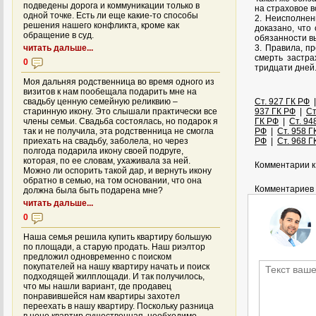
подведены дорога и коммуникации только в
на страховое 
одной точке. Есть ли еще какие-то способы
2. Неисполнен
решения нашего конфликта, кроме как
доказано, что
обращение в суд.
обязанности в
читать дальше...
3. Правила, п
смерть застра
0
тридцати дней
Моя дальняя родственница во время одного из
визитов к нам пообещала подарить мне на
свадьбу ценную семейную реликвию –
Ст. 927 ГК РФ
старинную икону. Это слышали практически все
937 ГК РФ
|
Ст
члены семьи. Свадьба состоялась, но подарок я
ГК РФ
|
Ст. 94
так и не получила, эта родственница не смогла
РФ
|
Ст. 958 Г
приехать на свадьбу, заболела, но через
РФ
|
Ст. 968 Г
полгода подарила икону своей подруге,
которая, по ее словам, ухаживала за ней.
Комментарии к 
Можно ли оспорить такой дар, и вернуть икону
обратно в семью, на том основании, что она
Комментариев 
должна была быть подарена мне?
читать дальше...
0
Наша семья решила купить квартиру большую
по площади, а старую продать. Наш риэлтор
предложил одновременно с поиском
покупателей на нашу квартиру начать и поиск
подходящей жилплощади. И так получилось,
что мы нашли вариант, где продавец
понравившейся нам квартиры захотел
переехать в нашу квартиру. Поскольку разница