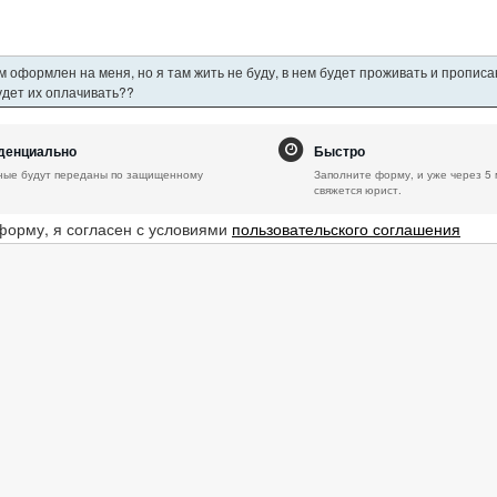
 оформлен на меня, но я там жить не буду, в нем будет проживать и пропис
будет их оплачивать??
денциально
Быстро
ные будут переданы по защищенному
Заполните форму, и уже через 5 
свяжется юрист.
форму, я согласен с условиями
пользовательского соглашения