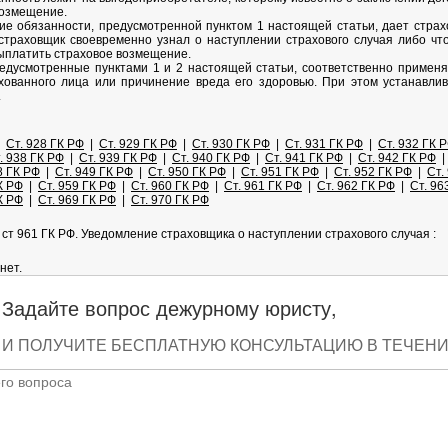
возмещение.
ие обязанности, предусмотренной пунктом 1 настоящей статьи, дает страх
 страховщик своевременно узнал о наступлении страхового случая либо что
ыплатить страховое возмещение.
редусмотренные пунктами 1 и 2 настоящей статьи, соответственно применя
хованного лица или причинение вреда его здоровью. При этом устанавл
.
|
Ст. 928 ГК РФ
|
Ст. 929 ГК РФ
|
Ст. 930 ГК РФ
|
Ст. 931 ГК РФ
|
Ст. 932 ГК 
. 938 ГК РФ
|
Ст. 939 ГК РФ
|
Ст. 940 ГК РФ
|
Ст. 941 ГК РФ
|
Ст. 942 ГК РФ
8 ГК РФ
|
Ст. 949 ГК РФ
|
Ст. 950 ГК РФ
|
Ст. 951 ГК РФ
|
Ст. 952 ГК РФ
|
Ст.
К РФ
|
Ст. 959 ГК РФ
|
Ст. 960 ГК РФ
|
Ст. 961 ГК РФ
|
Ст. 962 ГК РФ
|
Ст. 96
К РФ
|
Ст. 969 ГК РФ
|
Ст. 970 ГК РФ
ст 961 ГК РФ. Уведомление страховщика о наступлении страхового случая :
нет.
Задайте вопрос дежурному юристу,
И ПОЛУЧИТЕ БЕСПЛАТНУЮ КОНСУЛЬТАЦИЮ В ТЕЧЕНИЕ