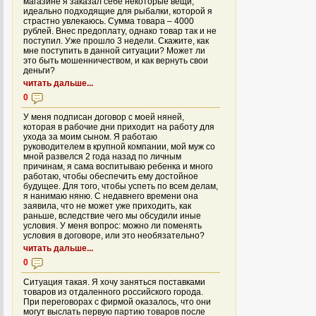
магазине я заказал себе некоторые вещи,
идеально подходящие для рыбалки, которой я
страстно увлекаюсь. Сумма товара – 4000
рублей. Внес предоплату, однако товар так и не
поступил. Уже прошло 3 недели. Скажите, как
мне поступить в данной ситуации? Может ли
это быть мошенничеством, и как вернуть свои
деньги?
читать дальше...
0
У меня подписан договор с моей няней,
которая в рабочие дни приходит на работу для
ухода за моим сыном. Я работаю
руководителем в крупной компании, мой муж со
мной развелся 2 года назад по личным
причинам, я сама воспитываю ребенка и много
работаю, чтобы обеспечить ему достойное
будущее. Для того, чтобы успеть по всем делам,
я нанимаю няню. С недавнего времени она
заявила, что не может уже приходить, как
раньше, вследствие чего мы обсудили иные
условия. У меня вопрос: можно ли поменять
условия в договоре, или это необязательно?
читать дальше...
0
Ситуация такая. Я хочу заняться поставками
товаров из отдаленного российского города.
При переговорах с фирмой оказалось, что они
могут выслать первую партию товаров после