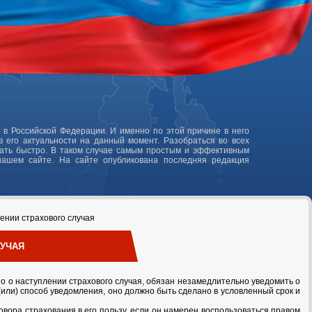
 в Российской Федерации. И именно по этой причине в него
 его актуальности на данный момент. Разобраться во всех
лать быстро. В таком случае самым простым и эффективным
нашем сайте. На сайте опубликована последняя редакция
ении страхового случая
ЛУЧАЯ
тно о наступлении страхового случая, обязан незамедлительно уведомить о
(или) способ уведомления, оно должно быть сделано в условленный срок и
овора страхования в его пользу, если он намерен воспользоваться правом