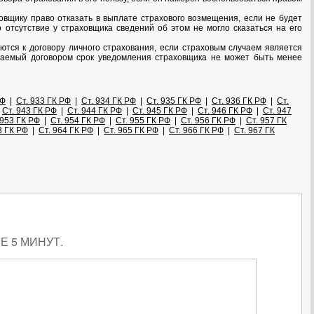
овщику право отказать в выплате страхового возмещения, если не будет
 отсутствие у страховщика сведений об этом не могло сказаться на его
ются к договору личного страхования, если страховым случаем является
иваемый договором срок уведомления страховщика не может быть менее
РФ
|
Ст. 933 ГК РФ
|
Ст. 934 ГК РФ
|
Ст. 935 ГК РФ
|
Ст. 936 ГК РФ
|
Ст.
|
Ст. 943 ГК РФ
|
Ст. 944 ГК РФ
|
Ст. 945 ГК РФ
|
Ст. 946 ГК РФ
|
Ст. 947
 953 ГК РФ
|
Ст. 954 ГК РФ
|
Ст. 955 ГК РФ
|
Ст. 956 ГК РФ
|
Ст. 957 ГК
3 ГК РФ
|
Ст. 964 ГК РФ
|
Ст. 965 ГК РФ
|
Ст. 966 ГК РФ
|
Ст. 967 ГК
 5 МИНУТ.