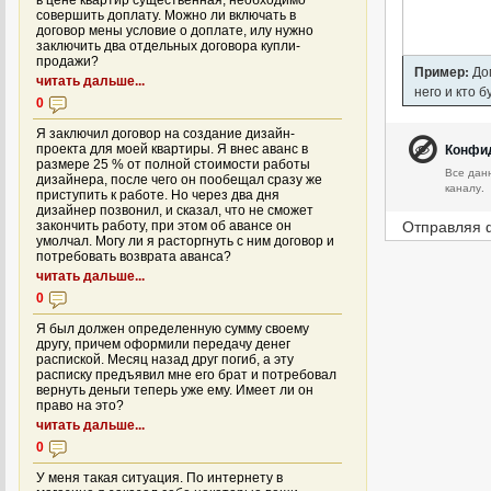
в цене квартир существенная, необходимо
совершить доплату. Можно ли включать в
договор мены условие о доплате, илу нужно
заключить два отдельных договора купли-
продажи?
Пример:
Дом
читать дальше...
него и кто 
0
Я заключил договор на создание дизайн-
Конфи
проекта для моей квартиры. Я внес аванс в
размере 25 % от полной стоимости работы
Все дан
дизайнера, после чего он пообещал сразу же
каналу.
приступить к работе. Но через два дня
дизайнер позвонил, и сказал, что не сможет
Отправляя 
закончить работу, при этом об авансе он
умолчал. Могу ли я расторгнуть с ним договор и
потребовать возврата аванса?
читать дальше...
0
Я был должен определенную сумму своему
другу, причем оформили передачу денег
распиской. Месяц назад друг погиб, а эту
расписку предъявил мне его брат и потребовал
вернуть деньги теперь уже ему. Имеет ли он
право на это?
читать дальше...
0
У меня такая ситуация. По интернету в