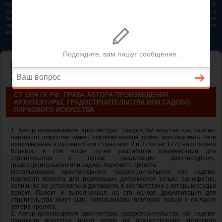
представляется возможным. Особенно если это нужно сделать быстро. В
таком случае самым простым и эффективным решением будет звонок в
бесплатную юридическую консультацию. Телефон указан на нашем
сайте. На сайте опубликована последняя редакция Гражданского кодекса
РФ 2026 - 2025
ГЛАВНАЯ
—
ГЛАВА 70. АВТОРСКОЕ ПРАВО
— ст 1294 ГК РФ. Права
автора произведения архитектуры, градостроительства или садово-
паркового искусства
СТ 1294 ГК РФ. ПРАВА АВТОРА ПРОИЗВЕДЕНИЯ
АРХИТЕКТУРЫ, ГРАДОСТРОИТЕЛЬСТВА ИЛИ САДОВО-
ПАРКОВОГО ИСКУССТВА
1. Автор произведения архитектуры, градостроительства или садово-
паркового искусства имеет исключительное право использовать свое
произведение в соответствии с пунктами 2 и 3 статьи 1270 настоящего
Кодекса, в том числе путем разработки документации для
строительства и путем реализации архитектурного,
градостроительного или садово-паркового проекта.
Использование архитектурного, градостроительного или садово-
паркового проекта для реализации допускается только однократно,
если иное не установлено договором, в соответствии с которым создан
проект. Проект и выполненная на его основе документация для
строительства могут быть использованы повторно только с согласия
автора проекта.
2. Автор произведения архитектуры, градостроительства или садово-
паркового искусства имеет право на осуществление авторского