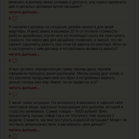
включать в договор мены условие о доплате, илу нужно заключить
два отдельных договора купли-продажи?
читать дальше...
0
Я заключил договор на создание дизайн-проекта для моей
квартиры. Я внес аванс в размере 25 % от полной стоимости
работы дизайнера, после чего он пообещал сразу же приступить
к работе. Но через два дня дизайнер позвонил, и сказал, что не
сможет закончить работу, при этом об авансе он умолчал. Могу ли
я расторгнуть с ним договор и потребовать возврата аванса?
читать дальше...
0
Я был должен определенную сумму своему другу, причем
оформили передачу денег распиской. Месяц назад друг погиб, а
эту расписку предъявил мне его брат и потребовал вернуть
деньги теперь уже ему. Имеет ли он право на это?
читать дальше...
0
У меня такая ситуация. По интернету в магазине я заказал себе
некоторые вещи, идеально подходящие для рыбалки, которой я
страстно увлекаюсь. Сумма товара – 4000 рублей. Внес
предоплату, однако товар так и не поступил. Уже прошло 3
недели. Скажите, как мне поступить в данной ситуации? Может ли
это быть мошенничеством, и как вернуть свои деньги?
читать дальше...
0