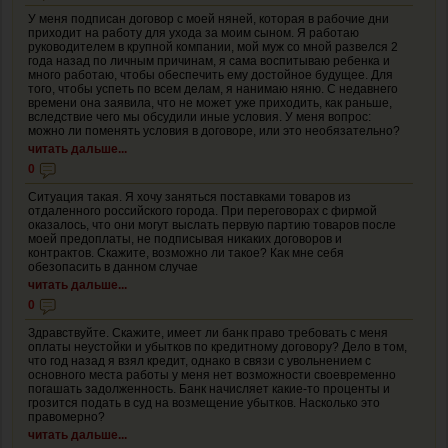
У меня подписан договор с моей няней, которая в рабочие дни
приходит на работу для ухода за моим сыном. Я работаю
руководителем в крупной компании, мой муж со мной развелся 2
года назад по личным причинам, я сама воспитываю ребенка и
много работаю, чтобы обеспечить ему достойное будущее. Для
того, чтобы успеть по всем делам, я нанимаю няню. С недавнего
времени она заявила, что не может уже приходить, как раньше,
вследствие чего мы обсудили иные условия. У меня вопрос:
можно ли поменять условия в договоре, или это необязательно?
читать дальше...
0
Ситуация такая. Я хочу заняться поставками товаров из
отдаленного российского города. При переговорах с фирмой
оказалось, что они могут выслать первую партию товаров после
моей предоплаты, не подписывая никаких договоров и
контрактов. Скажите, возможно ли такое? Как мне себя
обезопасить в данном случае
читать дальше...
0
Здравствуйте. Скажите, имеет ли банк право требовать с меня
оплаты неустойки и убытков по кредитному договору? Дело в том,
что год назад я взял кредит, однако в связи с увольнением с
основного места работы у меня нет возможности своевременно
погашать задолженность. Банк начисляет какие-то проценты и
грозится подать в суд на возмещение убытков. Насколько это
правомерно?
читать дальше...