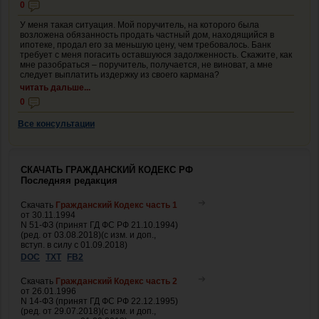
0
У меня такая ситуация. Мой поручитель, на которого была
возложена обязанность продать частный дом, находящийся в
ипотеке, продал его за меньшую цену, чем требовалось. Банк
требует с меня погасить оставшуюся задолженность. Скажите, как
мне разобраться – поручитель, получается, не виноват, а мне
следует выплатить издержку из своего кармана?
читать дальше...
0
Все консультации
СКАЧАТЬ ГРАЖДАНСКИЙ КОДЕКС РФ
Последняя редакция
Скачать
Гражданский Кодекс часть 1
от 30.11.1994
N 51-ФЗ (принят ГД ФС РФ 21.10.1994)
(ред. от 03.08.2018)(с изм. и доп.,
вступ. в силу с 01.09.2018)
DOC
TXT
FB2
Скачать
Гражданский Кодекс часть 2
от 26.01.1996
N 14-ФЗ (принят ГД ФС РФ 22.12.1995)
(ред. от 29.07.2018)(с изм. и доп.,