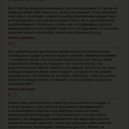
Мы с братом владеем земельным участком в размере 10 гектар на
праве долевой собственности. Доли у нас равные. У нас возникли
некоторые проблемы с совместным распоряжением имущества и
я хочу выделить свою долю в натуре. Опять же и здесь возникли
недопонимания, поскольку к этому участку подведены дорога и
коммуникации только в одной точке. Есть ли еще какие-то способы
решения нашего конфликта, кроме как обращение в суд.
читать дальше...
0
Моя дальняя родственница во время одного из визитов к нам
пообещала подарить мне на свадьбу ценную семейную реликвию
– старинную икону. Это слышали практически все члены семьи.
Свадьба состоялась, но подарок я так и не получила, эта
родственница не смогла приехать на свадьбу, заболела, но через
полгода подарила икону своей подруге, которая, по ее словам,
ухаживала за ней. Можно ли оспорить такой дар, и вернуть икону
обратно в семью, на том основании, что она должна была быть
подарена мне?
читать дальше...
0
Наша семья решила купить квартиру большую по площади, а
старую продать. Наш риэлтор предложил одновременно с
поиском покупателей на нашу квартиру начать и поиск
подходящей жилплощади. И так получилось, что мы нашли
вариант, где продавец понравившейся нам квартиры захотел
переехать в нашу квартиру. Поскольку разница в цене квартир
существенная, необходимо совершить доплату. Можно ли