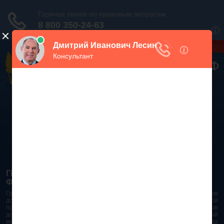
Дежурный юрист, звоните!
938-86-71
Москва и МО
(499)
467-34-68
СПб и ЛО
(812)
Все регионы
8 800 350-24-63
ГРАЖДАНСКИЙ КОДЕКС РОССИЙСКОЙ
ФЕДЕРАЦИИ 2026 - 2025
Гражданский Кодекс Российской Федерации является основным
документом правового поля в Российской Федерации. И именно по этой
причине в него часто вносят изменения. При работе с таким важным
документом необходимо убедиться в его актуальности на данный
момент. Разобраться во всех тонкостях и нюансах не всегда