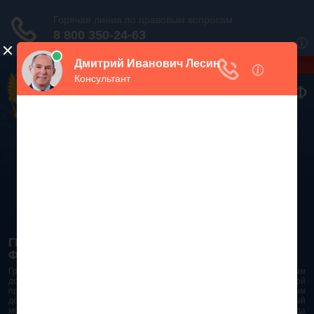
Дежурный юрист, звоните!
938-86-71
Москва и МО
(499)
467-34-68
СПб и ЛО
(812)
Все регионы
8 800 350-24-63
ГРАЖДАНСКИЙ КОДЕКС РОССИЙСКОЙ
ФЕДЕРАЦИИ 2026 - 2025
Гражданский Кодекс Российской Федерации является основным
документом правового поля в Российской Федерации. И именно по этой
причине в него часто вносят изменения. При работе с таким важным
документом необходимо убедиться в его актуальности на данный
момент. Разобраться во всех тонкостях и нюансах не всегда