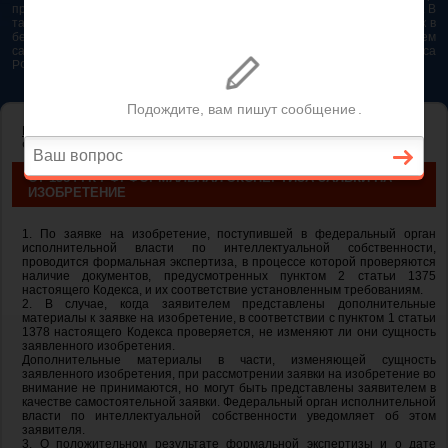
представляется возможным. Особенно если это нужно сделать быстро. В
таком случае самым простым и эффективным решением будет звонок в
бесплатную юридическую консультацию. Телефон указан на нашем
сайте. На сайте опубликована последняя редакция Гражданского кодекса
РФ 2026 - 2025
ГЛАВНАЯ
—
ГЛАВА 72. ПАТЕНТНОЕ ПРАВО
— ст 1384 ГК РФ.
Формальная экспертиза заявки на изобретение
СТ 1384 ГК РФ. ФОРМАЛЬНАЯ ЭКСПЕРТИЗА ЗАЯВКИ НА
ИЗОБРЕТЕНИЕ
1. По заявке на изобретение, поступившей в федеральный орган
исполнительной власти по интеллектуальной собственности,
проводится формальная экспертиза, в процессе которой проверяются
наличие документов, предусмотренных пунктом 2 статьи 1375
настоящего Кодекса, и их соответствие установленным требованиям.
2. В случае, когда заявителем представлены дополнительные
материалы к заявке на изобретение, в соответствии с пунктом 1 статьи
1378 настоящего Кодекса проверяется, не изменяют ли они сущность
заявленного изобретения.
Дополнительные материалы в части, изменяющей сущность
заявленного изобретения, при рассмотрении заявки на изобретение во
внимание не принимаются, но могут быть представлены заявителем в
качестве самостоятельной заявки. Федеральный орган исполнительной
власти по интеллектуальной собственности уведомляет об этом
заявителя.
3. О положительном результате формальной экспертизы и о дате