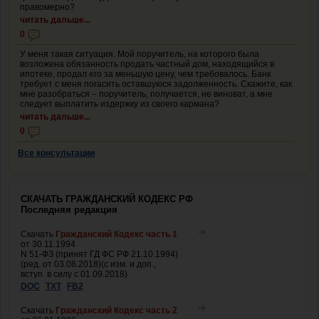
правомерно?
читать дальше...
0
У меня такая ситуация. Мой поручитель, на которого была
возложена обязанность продать частный дом, находящийся в
ипотеке, продал его за меньшую цену, чем требовалось. Банк
требует с меня погасить оставшуюся задолженность. Скажите, как
мне разобраться – поручитель, получается, не виноват, а мне
следует выплатить издержку из своего кармана?
читать дальше...
0
Все консультации
СКАЧАТЬ ГРАЖДАНСКИЙ КОДЕКС РФ
Последняя редакция
Скачать
Гражданский Кодекс часть 1
от 30.11.1994
N 51-ФЗ (принят ГД ФС РФ 21.10.1994)
(ред. от 03.08.2018)(с изм. и доп.,
вступ. в силу с 01.09.2018)
DOC
TXT
FB2
Скачать
Гражданский Кодекс часть 2