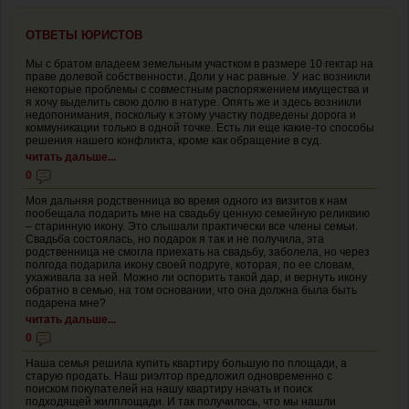
ОТВЕТЫ ЮРИСТОВ
Мы с братом владеем земельным участком в размере 10 гектар на
праве долевой собственности. Доли у нас равные. У нас возникли
некоторые проблемы с совместным распоряжением имущества и
я хочу выделить свою долю в натуре. Опять же и здесь возникли
недопонимания, поскольку к этому участку подведены дорога и
коммуникации только в одной точке. Есть ли еще какие-то способы
решения нашего конфликта, кроме как обращение в суд.
читать дальше...
0
Моя дальняя родственница во время одного из визитов к нам
пообещала подарить мне на свадьбу ценную семейную реликвию
– старинную икону. Это слышали практически все члены семьи.
Свадьба состоялась, но подарок я так и не получила, эта
родственница не смогла приехать на свадьбу, заболела, но через
полгода подарила икону своей подруге, которая, по ее словам,
ухаживала за ней. Можно ли оспорить такой дар, и вернуть икону
обратно в семью, на том основании, что она должна была быть
подарена мне?
читать дальше...
0
Наша семья решила купить квартиру большую по площади, а
старую продать. Наш риэлтор предложил одновременно с
поиском покупателей на нашу квартиру начать и поиск
подходящей жилплощади. И так получилось, что мы нашли