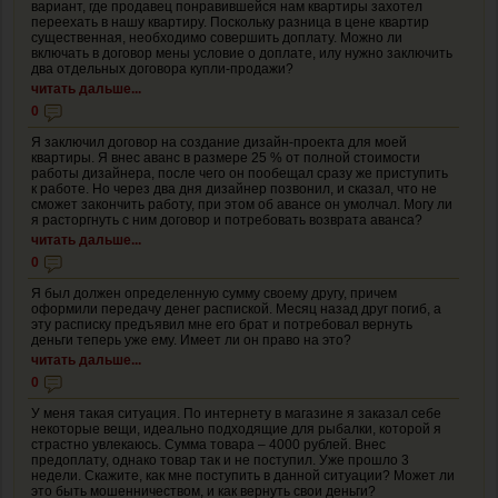
вариант, где продавец понравившейся нам квартиры захотел
переехать в нашу квартиру. Поскольку разница в цене квартир
существенная, необходимо совершить доплату. Можно ли
включать в договор мены условие о доплате, илу нужно заключить
два отдельных договора купли-продажи?
читать дальше...
0
Я заключил договор на создание дизайн-проекта для моей
квартиры. Я внес аванс в размере 25 % от полной стоимости
работы дизайнера, после чего он пообещал сразу же приступить
к работе. Но через два дня дизайнер позвонил, и сказал, что не
сможет закончить работу, при этом об авансе он умолчал. Могу ли
я расторгнуть с ним договор и потребовать возврата аванса?
читать дальше...
0
Я был должен определенную сумму своему другу, причем
оформили передачу денег распиской. Месяц назад друг погиб, а
эту расписку предъявил мне его брат и потребовал вернуть
деньги теперь уже ему. Имеет ли он право на это?
читать дальше...
0
У меня такая ситуация. По интернету в магазине я заказал себе
некоторые вещи, идеально подходящие для рыбалки, которой я
страстно увлекаюсь. Сумма товара – 4000 рублей. Внес
предоплату, однако товар так и не поступил. Уже прошло 3
недели. Скажите, как мне поступить в данной ситуации? Может ли
это быть мошенничеством, и как вернуть свои деньги?