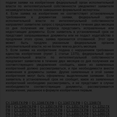
подачи заявки на изобретение федеральный орган исполнительной
власти по интеллектуальной собственности уведомляет заявителя
незамедлительно после завершения формальной экспертизы.
4. Если заявка на изобретение не соответствует установленным
требованиям к документам заявки, федеральный орган
исполнительной власти по интеллектуальной собственности
направляет заявителю запрос с предложением в течение двух месяцев
со дня получения им запроса представить исправленные или
недостающие документы. Если заявитель в установленный срок не
представит запрашиваемые документы или не подаст ходатайство о
продлении этого срока, заявка признается отозванной. Этот срок
может быть продлен указанным федеральным органом
исполнительной власти, но не более чем на десять месяцев.
5. Если заявка на изобретение подана с нарушением требования
единства изобретения (пункт 1 статьи 1375), федеральный орган
исполнительной власти по интеллектуальной собственности
предлагает заявителю в течение двух месяцев со дня получения им
соответствующего уведомления сообщить, какое из заявленных
изобретений должно рассматриваться, и при необходимости внести
изменения в документы заявки. Другие заявленные в этой заявке
изобретения могут быть оформлены выделенными заявками. Если
заявитель в установленный срок не сообщит, какое из заявленных
изобретений необходимо рассматривать, и не представит в случае
необходимости соответствующие документы, рассматривается
изобретение, указанное в формуле изобретения первым.
Ст. 1345 ГК РФ
|
Ст. 1346 ГК РФ
|
Ст. 1347 ГК РФ
|
Ст. 1348 ГК
РФ
|
Ст. 1349 ГК РФ
|
Ст. 1350 ГК РФ
|
Ст. 1351 ГК РФ
|
Ст. 1352 ГК
РФ
|
Ст. 1353 ГК РФ
|
Ст. 1354 ГК РФ
|
Ст. 1355 ГК РФ
|
Ст. 1356 ГК
РФ
|
Ст. 1357 ГК РФ
|
Ст. 1358 ГК РФ
|
Ст. 1359 ГК РФ
|
Ст. 1360 ГК