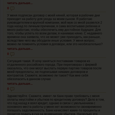
читать дальше...
0
У меня подписан договор с моей няней, которая в рабочие дни
приходит на работу для ухода за моим сыном. Я работаю
руководителем в крупной компании, мой муж со мной развелся 2
года назад по личным причинам, я сама воспитываю ребенка и
много работаю, чтобы обеспечить ему достойное будущее. Для
того, чтобы успеть по всем делам, я нанимаю няню. С недавнего
времени она заявила, что не может уже приходить, как раньше,
вследствие чего мы обсудили иные условия. У меня вопрос:
можно ли поменять условия в договоре, или это необязательно?
читать дальше...
0
Ситуация такая. Я хочу заняться поставками товаров из
отдаленного российского города. При переговорах с фирмой
оказалось, что они могут выслать первую партию товаров после
моей предоплаты, не подписывая никаких договоров и
контрактов. Скажите, возможно ли такое? Как мне себя
обезопасить в данном случае
читать дальше...
0
Здравствуйте. Скажите, имеет ли банк право требовать с меня
оплаты неустойки и убытков по кредитному договору? Дело в том,
что год назад я взял кредит, однако в связи с увольнением с
основного места работы у меня нет возможности своевременно
погашать задолженность. Банк начисляет какие-то проценты и
грозится подать в суд на возмещение убытков. Насколько это