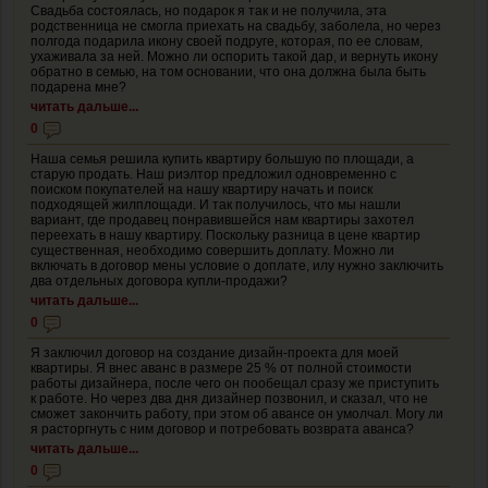
Свадьба состоялась, но подарок я так и не получила, эта
родственница не смогла приехать на свадьбу, заболела, но через
полгода подарила икону своей подруге, которая, по ее словам,
ухаживала за ней. Можно ли оспорить такой дар, и вернуть икону
обратно в семью, на том основании, что она должна была быть
подарена мне?
читать дальше...
0
Наша семья решила купить квартиру большую по площади, а
старую продать. Наш риэлтор предложил одновременно с
поиском покупателей на нашу квартиру начать и поиск
подходящей жилплощади. И так получилось, что мы нашли
вариант, где продавец понравившейся нам квартиры захотел
переехать в нашу квартиру. Поскольку разница в цене квартир
существенная, необходимо совершить доплату. Можно ли
включать в договор мены условие о доплате, илу нужно заключить
два отдельных договора купли-продажи?
читать дальше...
0
Я заключил договор на создание дизайн-проекта для моей
квартиры. Я внес аванс в размере 25 % от полной стоимости
работы дизайнера, после чего он пообещал сразу же приступить
к работе. Но через два дня дизайнер позвонил, и сказал, что не
сможет закончить работу, при этом об авансе он умолчал. Могу ли
я расторгнуть с ним договор и потребовать возврата аванса?
читать дальше...
0