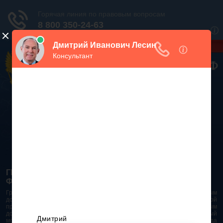
Дежурный юрист, звоните!
938-86-71
Москва и МО
(499)
467-34-68
СПб и ЛО
(812)
Все регионы
8 800 350-24-63
ГРАЖДАНСКИЙ КОДЕКС РОССИЙСКОЙ
ФЕДЕРАЦИИ 2026 - 2025
Гражданский Кодекс Российской Федерации является основным
документом правового поля в Российской Федерации. И именно по этой
причине в него часто вносят изменения. При работе с таким важным
документом необходимо убедиться в его актуальности на данный
момент. Разобраться во всех тонкостях и нюансах не всегда