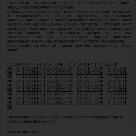
Охраняемыми категориями сорта растений являются клон, линия,
гибрид первого поколения, популяция.
3. Породой животных является группа животных, которая независимо
от охраноспособности обладает генетически обусловленными
биологическими и морфологическими свойствами и признаками, причем
некоторые из них специфичны для данной группы и отличают ее от
других групп животных. Порода может быть представлена женской или
мужской особью либо племенным материалом, то есть
предназначенными для воспроизводства породы животными
(племенными животными), их гаметами или зиготами (эмбрионами).
Охраняемыми категориями породы животных являются тип, кросс
линий.
Ст. 1408 ГК РФ
|
Ст. 1409 ГК РФ
|
Ст. 1410 ГК РФ
|
Ст. 1411 ГК
РФ
|
Ст. 1412 ГК РФ
|
Ст. 1413 ГК РФ
|
Ст. 1414 ГК РФ
|
Ст. 1415 ГК
РФ
|
Ст. 1416 ГК РФ
|
Ст. 1417 ГК РФ
|
Ст. 1418 ГК РФ
|
Ст. 1419 ГК
РФ
|
Ст. 1420 ГК РФ
|
Ст. 1421 ГК РФ
|
Ст. 1422 ГК РФ
|
Ст. 1423 ГК
РФ
|
Ст. 1424 ГК РФ
|
Ст. 1425 ГК РФ
|
Ст. 1426 ГК РФ
|
Ст. 1427 ГК
РФ
|
Ст. 1428 ГК РФ
|
Ст. 1429 ГК РФ
|
Ст. 1430 ГК РФ
|
Ст. 1431 ГК
РФ
|
Ст. 1432 ГК РФ
|
Ст. 1433 ГК РФ
|
Ст. 1434 ГК РФ
|
Ст. 1435 ГК
РФ
|
Ст. 1436 ГК РФ
|
Ст. 1437 ГК РФ
|
Ст. 1438 ГК РФ
|
Ст. 1439 ГК
РФ
|
Ст. 1440 ГК РФ
|
Ст. 1441 ГК РФ
|
Ст. 1442 ГК РФ
|
Ст. 1443 ГК
РФ
|
Ст. 1444 ГК РФ
|
Ст. 1445 ГК РФ
|
Ст. 1446 ГК РФ
|
Ст. 1447 ГК
РФ
Комментарии к ст 1412 ГК РФ. Объекты интеллектуальных прав на
селекционные достижения :
Комментариев нет.