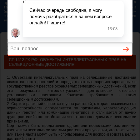
представляется возможным. Особенно если это нужно сделать быстро. В
таком случае самым простым и эффективным решением будет звонок в
бесплатную юридическую консультацию. Телефон указан на нашем
сайте. На сайте опубликована последняя редакция Гражданского кодекса
РФ 2026 - 2025
ГЛАВНАЯ
—
ГЛАВА 73. ПРАВО НА СЕЛЕКЦИОННОЕ
ДОСТИЖЕНИЕ
— ст 1412 ГК РФ. Объекты интеллектуальных прав на
селекционные достижения
СТ 1412 ГК РФ. ОБЪЕКТЫ ИНТЕЛЛЕКТУАЛЬНЫХ ПРАВ НА
СЕЛЕКЦИОННЫЕ ДОСТИЖЕНИЯ
1. Объектами интеллектуальных прав на селекционные достижения
являются сорта растений и породы животных, зарегистрированные в
Государственном реестре охраняемых селекционных достижений, если
эти результаты интеллектуальной деятельности отвечают
установленным настоящим Кодексом требованиям к таким
селекционным достижениям.
2. Сортом растений является группа растений, которая независимо от
охраноспособности определяется по признакам, характеризующим
данный генотип или комбинацию генотипов, и отличается от других
групп растений того же ботанического таксона одним или несколькими
признаками.
Сорт может быть представлен одним или несколькими растениями,
частью или несколькими частями растения при условии, что такая часть
или такие части могут быть использованы для воспроизводства целых
растений сорта.