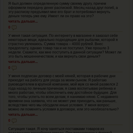
Я был должен определенную сумму своему другу, причем
оформили передачу денег распиской. Месяц назад друг погиб, а
эту расписку предъявил мне его брат и потребовал вернуть
деньги теперь уже ему. Имеет ли он право на это?
читать дальше...
0
У меня такая ситуация. По интернету в магазине я заказал себе
некоторые вещи, идеально подходящие для рыбалки, которой я
страстно увлекаюсь. Сумма товара – 4000 рублей. Внес
предоплату, однако товар так и не поступил. Уже прошло 3
недели. Скажите, как мне поступить в данной ситуации? Может ли
это быть мошенничеством, и как вернуть свои деньги?
читать дальше...
0
У меня подписан договор с моей няней, которая в рабочие дни
приходит на работу для ухода за моим сыном. Я работаю
руководителем в крупной компании, мой муж со мной развелся 2
года назад по личным причинам, я сама воспитываю ребенка и
много работаю, чтобы обеспечить ему достойное будущее. Для
того, чтобы успеть по всем делам, я нанимаю няню. С недавнего
времени она заявила, что не может уже приходить, как раньше,
вследствие чего мы обсудили иные условия. У меня вопрос:
можно ли поменять условия в договоре, или это необязательно?
читать дальше...
0
Ситуация такая. Я хочу заняться поставками товаров из
отдаленного российского города. При переговорах с фирмой