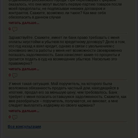
оказалось, что они могут выслать первую партию товаров после
моей предоплаты, не подписывая никаких договоров и
контрактов. Скажите, возможно ли такое? Как мне себя
обезопасить в данном случае
читать дальше...
0
Здравствуйте. Скажите, имеет ли банк право требовать с меня
оплаты неустойки и убытков по кредитному договору? Дело в том,
что год назад я взял кредит, однако в связи с увольнением с
основного места работы у меня нет возможности своевременно
погашать задолженность. Банк начисляет какие-то проценты и
грозится подать в суд на возмещение убытков. Насколько это
правомерно?
читать дальше...
0
У меня такая ситуация. Мой поручитель, на которого была
возложена обязанность продать частный дом, находящийся в
ипотеке, продал его за меньшую цену, чем требовалось. Банк
требует с меня погасить оставшуюся задолженность. Скажите, как
мне разобраться – поручитель, получается, не виноват, а мне
следует выплатить издержку из своего кармана?
читать дальше...
0
Все консультации