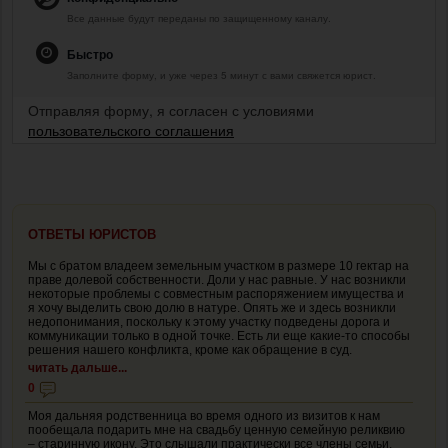
Все данные будут переданы по защищенному каналу.
Быстро
Заполните форму, и уже через 5 минут с вами свяжется юрист.
Отправляя форму, я согласен с условиями
пользовательского соглашения
ОТВЕТЫ ЮРИСТОВ
Мы с братом владеем земельным участком в размере 10 гектар на
праве долевой собственности. Доли у нас равные. У нас возникли
некоторые проблемы с совместным распоряжением имущества и
я хочу выделить свою долю в натуре. Опять же и здесь возникли
недопонимания, поскольку к этому участку подведены дорога и
коммуникации только в одной точке. Есть ли еще какие-то способы
решения нашего конфликта, кроме как обращение в суд.
читать дальше...
0
Моя дальняя родственница во время одного из визитов к нам
пообещала подарить мне на свадьбу ценную семейную реликвию
– старинную икону. Это слышали практически все члены семьи.