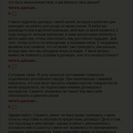
это быть мошенничеством, и как вернуть свои деньги?
читать дальше...
0
У меня подписан договор с моей няней, которая в рабочие дни
приходит на работу для ухода за моим сыном. Я работаю
руководителем в крупной компании, мой муж со мной развелся 2
года назад по личным причинам, я сама воспитываю ребенка и
много работаю, чтобы обеспечить ему достойное будущее. Для
того, чтобы успеть по всем делам, я нанимаю няню. С недавнего
времени она заявила, что не может уже приходить, как раньше,
вследствие чего мы обсудили иные условия. У меня вопрос:
можно ли поменять условия в договоре, или это необязательно?
читать дальше...
0
Ситуация такая. Я хочу заняться поставками товаров из
отдаленного российского города. При переговорах с фирмой
оказалось, что они могут выслать первую партию товаров после
моей предоплаты, не подписывая никаких договоров и
контрактов. Скажите, возможно ли такое? Как мне себя
обезопасить в данном случае
читать дальше...
0
Здравствуйте. Скажите, имеет ли банк право требовать с меня
оплаты неустойки и убытков по кредитному договору? Дело в том,
что год назад я взял кредит, однако в связи с увольнением с
основного места работы у меня нет возможности своевременно
погашать задолженность. Банк начисляет какие-то проценты и