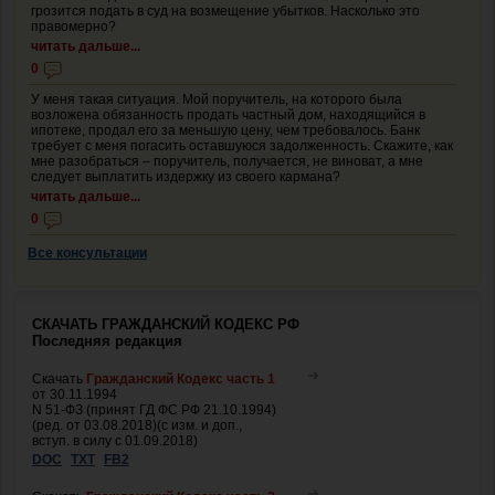
грозится подать в суд на возмещение убытков. Насколько это
правомерно?
читать дальше...
0
У меня такая ситуация. Мой поручитель, на которого была
возложена обязанность продать частный дом, находящийся в
ипотеке, продал его за меньшую цену, чем требовалось. Банк
требует с меня погасить оставшуюся задолженность. Скажите, как
мне разобраться – поручитель, получается, не виноват, а мне
следует выплатить издержку из своего кармана?
читать дальше...
0
Все консультации
СКАЧАТЬ ГРАЖДАНСКИЙ КОДЕКС РФ
Последняя редакция
Скачать
Гражданский Кодекс часть 1
от 30.11.1994
N 51-ФЗ (принят ГД ФС РФ 21.10.1994)
(ред. от 03.08.2018)(с изм. и доп.,
вступ. в силу с 01.09.2018)
DOC
TXT
FB2