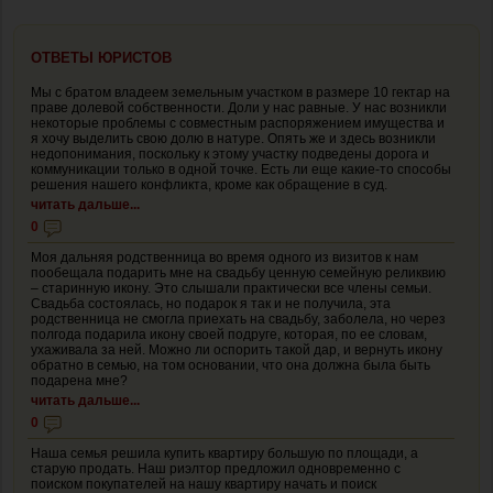
ОТВЕТЫ ЮРИСТОВ
Мы с братом владеем земельным участком в размере 10 гектар на
праве долевой собственности. Доли у нас равные. У нас возникли
некоторые проблемы с совместным распоряжением имущества и
я хочу выделить свою долю в натуре. Опять же и здесь возникли
недопонимания, поскольку к этому участку подведены дорога и
коммуникации только в одной точке. Есть ли еще какие-то способы
решения нашего конфликта, кроме как обращение в суд.
читать дальше...
0
Моя дальняя родственница во время одного из визитов к нам
пообещала подарить мне на свадьбу ценную семейную реликвию
– старинную икону. Это слышали практически все члены семьи.
Свадьба состоялась, но подарок я так и не получила, эта
родственница не смогла приехать на свадьбу, заболела, но через
полгода подарила икону своей подруге, которая, по ее словам,
ухаживала за ней. Можно ли оспорить такой дар, и вернуть икону
обратно в семью, на том основании, что она должна была быть
подарена мне?
читать дальше...
0
Наша семья решила купить квартиру большую по площади, а
старую продать. Наш риэлтор предложил одновременно с
поиском покупателей на нашу квартиру начать и поиск