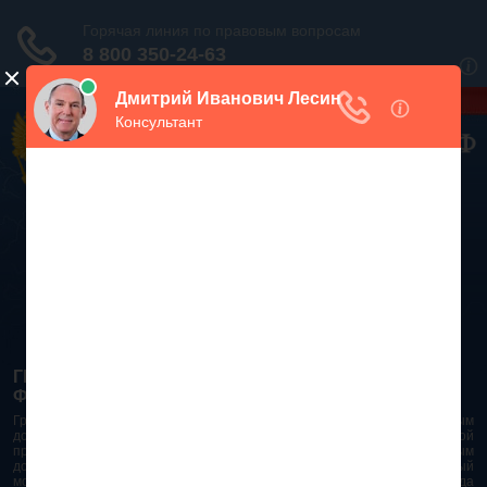
Дежурный юрист, звоните!
938-86-71
Москва и МО
(499)
467-34-68
СПб и ЛО
(812)
Все регионы
8 800 350-24-63
ГРАЖДАНСКИЙ КОДЕКС РОССИЙСКОЙ
ФЕДЕРАЦИИ 2026 - 2025
Гражданский Кодекс Российской Федерации является основным
документом правового поля в Российской Федерации. И именно по этой
причине в него часто вносят изменения. При работе с таким важным
документом необходимо убедиться в его актуальности на данный
момент. Разобраться во всех тонкостях и нюансах не всегда