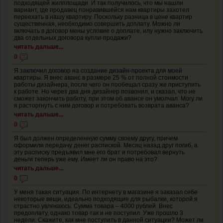
подходящей жилплощади. И так получилось, что мы нашли
вариант, где продавец понравившейся нам квартиры захотел
переехать в нашу квартиру. Поскольку разница в цене квартир
существенная, необходимо совершить доплату. Можно ли
включать в договор мены условие о доплате, илу нужно заключить
два отдельных договора купли-продажи?
читать дальше...
0
Я заключил договор на создание дизайн-проекта для моей
квартиры. Я внес аванс в размере 25 % от полной стоимости
работы дизайнера, после чего он пообещал сразу же приступить
к работе. Но через два дня дизайнер позвонил, и сказал, что не
сможет закончить работу, при этом об авансе он умолчал. Могу ли
я расторгнуть с ним договор и потребовать возврата аванса?
читать дальше...
0
Я был должен определенную сумму своему другу, причем
оформили передачу денег распиской. Месяц назад друг погиб, а
эту расписку предъявил мне его брат и потребовал вернуть
деньги теперь уже ему. Имеет ли он право на это?
читать дальше...
0
У меня такая ситуация. По интернету в магазине я заказал себе
некоторые вещи, идеально подходящие для рыбалки, которой я
страстно увлекаюсь. Сумма товара – 4000 рублей. Внес
предоплату, однако товар так и не поступил. Уже прошло 3
недели. Скажите, как мне поступить в данной ситуации? Может ли