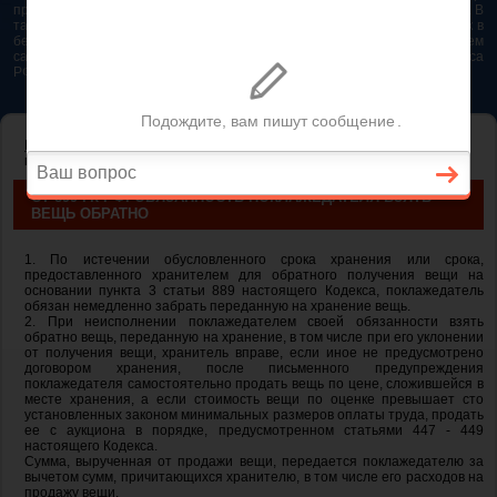
представляется возможным. Особенно если это нужно сделать быстро. В
таком случае самым простым и эффективным решением будет звонок в
бесплатную юридическую консультацию. Телефон указан на нашем
сайте. На сайте опубликована последняя редакция Гражданского кодекса
РФ 2026 - 2025
ГЛАВНАЯ
—
ГЛАВА 47. ХРАНЕНИЕ
— ст 899 ГК РФ. Обязанность
поклажедателя взять вещь обратно
СТ 899 ГК РФ. ОБЯЗАННОСТЬ ПОКЛАЖЕДАТЕЛЯ ВЗЯТЬ
ВЕЩЬ ОБРАТНО
1. По истечении обусловленного срока хранения или срока,
предоставленного хранителем для обратного получения вещи на
основании пункта 3 статьи 889 настоящего Кодекса, поклажедатель
обязан немедленно забрать переданную на хранение вещь.
2. При неисполнении поклажедателем своей обязанности взять
обратно вещь, переданную на хранение, в том числе при его уклонении
от получения вещи, хранитель вправе, если иное не предусмотрено
договором хранения, после письменного предупреждения
поклажедателя самостоятельно продать вещь по цене, сложившейся в
месте хранения, а если стоимость вещи по оценке превышает сто
установленных законом минимальных размеров оплаты труда, продать
ее с аукциона в порядке, предусмотренном статьями 447 - 449
настоящего Кодекса.
Сумма, вырученная от продажи вещи, передается поклажедателю за
вычетом сумм, причитающихся хранителю, в том числе его расходов на
продажу вещи.