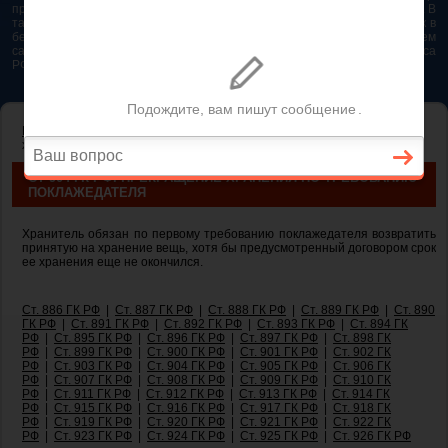
представляется возможным. Особенно если это нужно сделать быстро. В
таком случае самым простым и эффективным решением будет звонок в
бесплатную юридическую консультацию. Телефон указан на нашем
сайте. На сайте опубликована последняя редакция Гражданского кодекса
РФ 2026 - 2025
ГЛАВНАЯ
—
ГЛАВА 47. ХРАНЕНИЕ
— ст 904 ГК РФ. Прекращение
хранения по требованию поклажедателя
СТ 904 ГК РФ. ПРЕКРАЩЕНИЕ ХРАНЕНИЯ ПО ТРЕБОВАНИЮ
ПОКЛАЖЕДАТЕЛЯ
Хранитель обязан по первому требованию поклажедателя возвратить
принятую на хранение вещь, хотя бы предусмотренный договором срок
ее хранения еще не окончился.
Ст. 886 ГК РФ
|
Ст. 887 ГК РФ
|
Ст. 888 ГК РФ
|
Ст. 889 ГК РФ
|
Ст. 890
ГК РФ
|
Ст. 891 ГК РФ
|
Ст. 892 ГК РФ
|
Ст. 893 ГК РФ
|
Ст. 894 ГК
РФ
|
Ст. 895 ГК РФ
|
Ст. 896 ГК РФ
|
Ст. 897 ГК РФ
|
Ст. 898 ГК
РФ
|
Ст. 899 ГК РФ
|
Ст. 900 ГК РФ
|
Ст. 901 ГК РФ
|
Ст. 902 ГК
РФ
|
Ст. 903 ГК РФ
|
Ст. 904 ГК РФ
|
Ст. 905 ГК РФ
|
Ст. 906 ГК
РФ
|
Ст. 907 ГК РФ
|
Ст. 908 ГК РФ
|
Ст. 909 ГК РФ
|
Ст. 910 ГК
РФ
|
Ст. 911 ГК РФ
|
Ст. 912 ГК РФ
|
Ст. 913 ГК РФ
|
Ст. 914 ГК
РФ
|
Ст. 915 ГК РФ
|
Ст. 916 ГК РФ
|
Ст. 917 ГК РФ
|
Ст. 918 ГК
РФ
|
Ст. 919 ГК РФ
|
Ст. 920 ГК РФ
|
Ст. 921 ГК РФ
|
Ст. 922 ГК
РФ
|
Ст. 923 ГК РФ
|
Ст. 924 ГК РФ
|
Ст. 925 ГК РФ
|
Ст. 926 ГК РФ