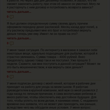
к работе. Но через два дня дизайнер позвонил, и сказал, что не
сможет закончить работу, при этом об авансе он умолчал. Могу ли
я расторгнуть с ним договор и потребовать возврата аванса?
читать дальше...
0
Я был должен определенную сумму своему другу, причем
оформили передачу денег распиской. Месяц назад друг погиб, а
эту расписку предъявил мне его брат и потребовал вернуть
деньги теперь уже ему. Имеет ли он право на это?
читать дальше...
0
У меня такая ситуация. По интернету в магазине я заказал себе
некоторые вещи, идеально подходящие для рыбалки, которой я
страстно увлекаюсь. Сумма товара – 4000 рублей. Внес
предоплату, однако товар так и не поступил. Уже прошло 3
недели. Скажите, как мне поступить в данной ситуации? Может ли
это быть мошенничеством, и как вернуть свои деньги?
читать дальше...
0
У меня подписан договор с моей няней, которая в рабочие дни
приходит на работу для ухода за моим сыном. Я работаю
руководителем в крупной компании, мой муж со мной развелся 2
года назад по личным причинам, я сама воспитываю ребенка и
много работаю, чтобы обеспечить ему достойное будущее. Для
того, чтобы успеть по всем делам, я нанимаю няню. С недавнего
времени она заявила, что не может уже приходить, как раньше,
вследствие чего мы обсудили иные условия. У меня вопрос: