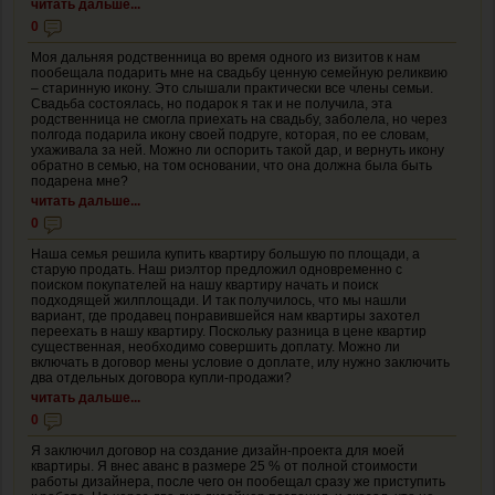
читать дальше...
0
Моя дальняя родственница во время одного из визитов к нам
пообещала подарить мне на свадьбу ценную семейную реликвию
– старинную икону. Это слышали практически все члены семьи.
Свадьба состоялась, но подарок я так и не получила, эта
родственница не смогла приехать на свадьбу, заболела, но через
полгода подарила икону своей подруге, которая, по ее словам,
ухаживала за ней. Можно ли оспорить такой дар, и вернуть икону
обратно в семью, на том основании, что она должна была быть
подарена мне?
читать дальше...
0
Наша семья решила купить квартиру большую по площади, а
старую продать. Наш риэлтор предложил одновременно с
поиском покупателей на нашу квартиру начать и поиск
подходящей жилплощади. И так получилось, что мы нашли
вариант, где продавец понравившейся нам квартиры захотел
переехать в нашу квартиру. Поскольку разница в цене квартир
существенная, необходимо совершить доплату. Можно ли
включать в договор мены условие о доплате, илу нужно заключить
два отдельных договора купли-продажи?
читать дальше...
0
Я заключил договор на создание дизайн-проекта для моей
квартиры. Я внес аванс в размере 25 % от полной стоимости
работы дизайнера, после чего он пообещал сразу же приступить