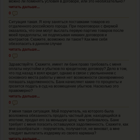
можно ли поменять условия в договоре, или это необязательно?
читать дальше...
0
Ситуация такая. Я хочу заняться поставками товаров из
отдаленного российского города. При переговорах с фирмой
оказалось, что они могут выслать первую партию товаров после
моей предоплаты, не подписывая никаких договоров и
контрактов. Скажите, возможно ли такое? Как мне себя
обезопасить в данном случае
читать дальше...
0
Здравствуйте. Скажите, имеет ли банк право требовать с меня
оплаты неустойки и убытков по кредитному договору? Дело в том,
что год назад я взял кредит, однако в связи с увольнением с
основного места работы у меня нет возможности своевременно
погашать задолженность. Банк начисляет какие-то проценты и
грозится подать в суд на возмещение убытков. Насколько это
правомерно?
читать дальше...
0
У меня такая ситуация. Мой поручитель, на которого была
возложена обязанность продать частный дом, находящийся в
ипотеке, продал его за меньшую цену, чем требовалось. Банк
требует с меня погасить оставшуюся задолженность. Скажите, как
мне разобраться – поручитель, получается, не виноват, а мне
следует выплатить издержку из своего кармана?
читать дальше...