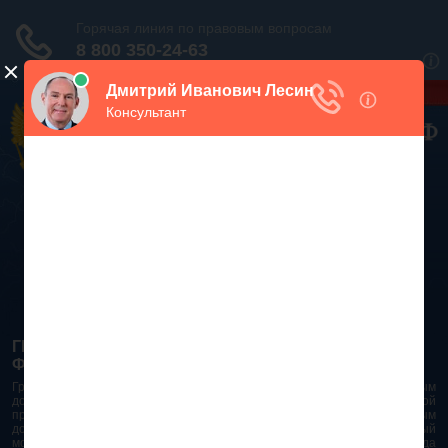
Дежурный юрист, звоните!
938-86-71
Москва и МО
(499)
467-34-68
СПб и ЛО
(812)
Все регионы
8 800 350-24-63
ГРАЖДАНСКИЙ КОДЕКС РОССИЙСКОЙ
ФЕДЕРАЦИИ 2026 - 2025
Гражданский Кодекс Российской Федерации является основным
документом правового поля в Российской Федерации. И именно по этой
причине в него часто вносят изменения. При работе с таким важным
документом необходимо убедиться в его актуальности на данный
момент. Разобраться во всех тонкостях и нюансах не всегда