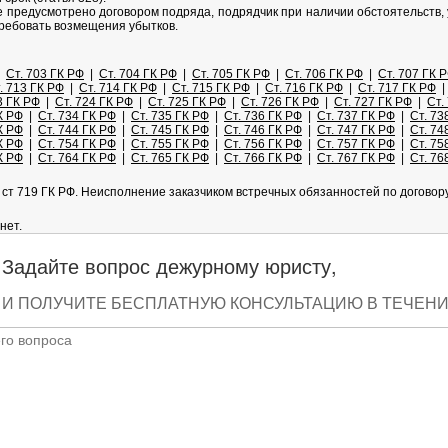
е предусмотрено договором подряда, подрядчик при наличии обстоятельств, 
требовать возмещения убытков.
|
Ст. 703 ГК РФ
|
Ст. 704 ГК РФ
|
Ст. 705 ГК РФ
|
Ст. 706 ГК РФ
|
Ст. 707 ГК 
. 713 ГК РФ
|
Ст. 714 ГК РФ
|
Ст. 715 ГК РФ
|
Ст. 716 ГК РФ
|
Ст. 717 ГК РФ
3 ГК РФ
|
Ст. 724 ГК РФ
|
Ст. 725 ГК РФ
|
Ст. 726 ГК РФ
|
Ст. 727 ГК РФ
|
Ст.
К РФ
|
Ст. 734 ГК РФ
|
Ст. 735 ГК РФ
|
Ст. 736 ГК РФ
|
Ст. 737 ГК РФ
|
Ст. 73
К РФ
|
Ст. 744 ГК РФ
|
Ст. 745 ГК РФ
|
Ст. 746 ГК РФ
|
Ст. 747 ГК РФ
|
Ст. 74
К РФ
|
Ст. 754 ГК РФ
|
Ст. 755 ГК РФ
|
Ст. 756 ГК РФ
|
Ст. 757 ГК РФ
|
Ст. 75
К РФ
|
Ст. 764 ГК РФ
|
Ст. 765 ГК РФ
|
Ст. 766 ГК РФ
|
Ст. 767 ГК РФ
|
Ст. 76
ст 719 ГК РФ. Неисполнение заказчиком встречных обязанностей по договору
нет.
Задайте вопрос дежурному юристу,
И ПОЛУЧИТЕ БЕСПЛАТНУЮ КОНСУЛЬТАЦИЮ В ТЕЧЕНИЕ