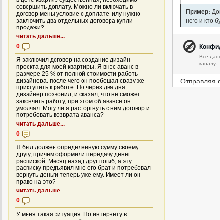
в цене квартир существенная, необходимо
совершить доплату. Можно ли включать в
Пример:
Дом
договор мены условие о доплате, илу нужно
него и кто 
заключить два отдельных договора купли-
продажи?
читать дальше...
Конфи
0
Все дан
Я заключил договор на создание дизайн-
каналу.
проекта для моей квартиры. Я внес аванс в
размере 25 % от полной стоимости работы
Отправляя 
дизайнера, после чего он пообещал сразу же
приступить к работе. Но через два дня
дизайнер позвонил, и сказал, что не сможет
закончить работу, при этом об авансе он
умолчал. Могу ли я расторгнуть с ним договор и
потребовать возврата аванса?
читать дальше...
0
Я был должен определенную сумму своему
другу, причем оформили передачу денег
распиской. Месяц назад друг погиб, а эту
расписку предъявил мне его брат и потребовал
вернуть деньги теперь уже ему. Имеет ли он
право на это?
читать дальше...
0
У меня такая ситуация. По интернету в