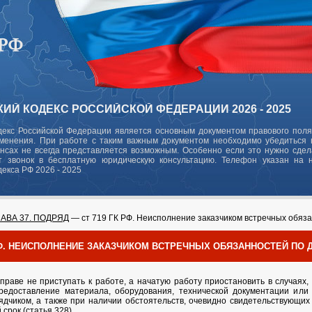
ИЙ КОДЕКС РОССИЙСКОЙ ФЕДЕРАЦИИ 2026 - 2025
декс Российской Федерации является основным документом правового поля
зменения. При работе с таким важным документом необходимо убедиться в
ансах не всегда представляется возможным. Особенно если это нужно сде
 звонок в бесплатную юридическую консультацию. Телефон указан на 
декса РФ 2026 - 2025
ЛАВА 37. ПОДРЯД
— ст 719 ГК РФ. Неисполнение заказчиком встречных обяза
 РФ. НЕИСПОЛНЕНИЕ ЗАКАЗЧИКОМ ВСТРЕЧНЫХ ОБЯЗАННОСТЕЙ ПО
вправе не приступать к работе, а начатую работу приостановить в случаях,
редоставление материала, оборудования, технической документации или
ядчиком, а также при наличии обстоятельств, очевидно свидетельствующих
срок (статья 328).