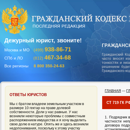
Дежурный юрист, звоните!
ГРАЖДАНСК
938-86-71
Москва и МО
(499)
Гражданский Ко
467-34-68
СПб и ЛО
(812)
часто вносят и
тонкостях и ню
Все регионы
8 800 350-24-63
решением будет
Гражданского ко
ГЛАВНАЯ
—
Г
ОТВЕТЫ ЮРИСТОВ
СТ 719 ГК
Мы с братом владеем земельным участком в
размере 10 гектар на праве долевой
собственности. Доли у нас равные. У нас
возникли некоторые проблемы с совместным
1. Подрядчик 
распоряжением имущества и я хочу выделить
частности неп
свою долю в натуре. Опять же и здесь возникли
договора подр
недопонимания, поскольку к этому участку
установленный 