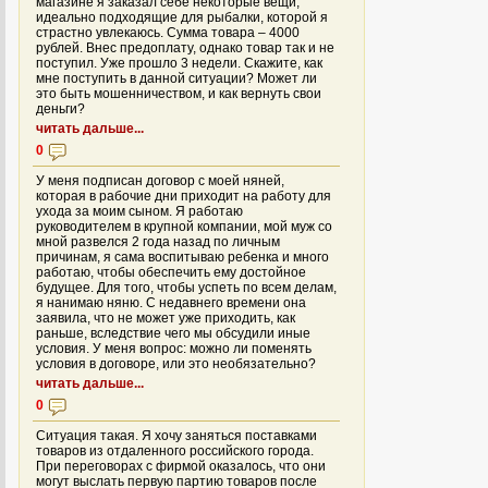
магазине я заказал себе некоторые вещи,
идеально подходящие для рыбалки, которой я
страстно увлекаюсь. Сумма товара – 4000
рублей. Внес предоплату, однако товар так и не
поступил. Уже прошло 3 недели. Скажите, как
мне поступить в данной ситуации? Может ли
это быть мошенничеством, и как вернуть свои
деньги?
читать дальше...
0
У меня подписан договор с моей няней,
которая в рабочие дни приходит на работу для
ухода за моим сыном. Я работаю
руководителем в крупной компании, мой муж со
мной развелся 2 года назад по личным
причинам, я сама воспитываю ребенка и много
работаю, чтобы обеспечить ему достойное
будущее. Для того, чтобы успеть по всем делам,
я нанимаю няню. С недавнего времени она
заявила, что не может уже приходить, как
раньше, вследствие чего мы обсудили иные
условия. У меня вопрос: можно ли поменять
условия в договоре, или это необязательно?
читать дальше...
0
Ситуация такая. Я хочу заняться поставками
товаров из отдаленного российского города.
При переговорах с фирмой оказалось, что они
могут выслать первую партию товаров после