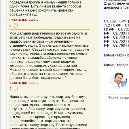
подведены дорога и коммуникации только в
2. Если иное н
одной точке. Есть ли еще какие-то способы
договора и по
решения нашего конфликта, кроме как
обращение в суд.
читать дальше...
Ст. 702 ГК РФ
0
712 ГК РФ
|
Ст
ГК РФ
|
Ст. 72
Моя дальняя родственница во время одного из
РФ
|
Ст. 733 Г
визитов к нам пообещала подарить мне на
РФ
|
Ст. 743 Г
свадьбу ценную семейную реликвию –
РФ
|
Ст. 753 Г
старинную икону. Это слышали практически все
РФ
|
Ст. 763 Г
члены семьи. Свадьба состоялась, но подарок я
так и не получила, эта родственница не смогла
Комментарии к 
приехать на свадьбу, заболела, но через
полгода подарила икону своей подруге,
Комментариев 
которая, по ее словам, ухаживала за ней.
Можно ли оспорить такой дар, и вернуть икону
обратно в семью, на том основании, что она
должна была быть подарена мне?
читать дальше...
0
Наша семья решила купить квартиру большую
по площади, а старую продать. Наш риэлтор
предложил одновременно с поиском
покупателей на нашу квартиру начать и поиск
подходящей жилплощади. И так получилось,
что мы нашли вариант, где продавец
понравившейся нам квартиры захотел
переехать в нашу квартиру. Поскольку разница