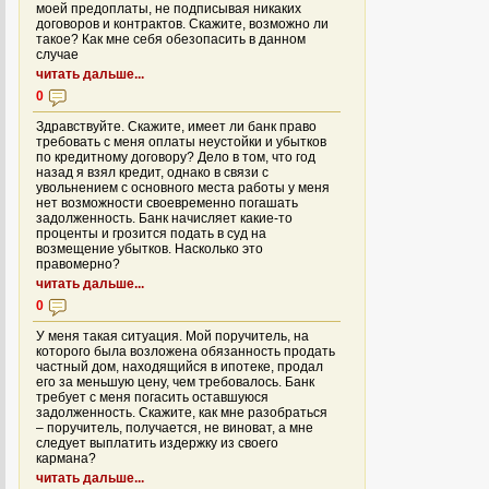
моей предоплаты, не подписывая никаких
договоров и контрактов. Скажите, возможно ли
такое? Как мне себя обезопасить в данном
случае
читать дальше...
0
Здравствуйте. Скажите, имеет ли банк право
требовать с меня оплаты неустойки и убытков
по кредитному договору? Дело в том, что год
назад я взял кредит, однако в связи с
увольнением с основного места работы у меня
нет возможности своевременно погашать
задолженность. Банк начисляет какие-то
проценты и грозится подать в суд на
возмещение убытков. Насколько это
правомерно?
читать дальше...
0
У меня такая ситуация. Мой поручитель, на
которого была возложена обязанность продать
частный дом, находящийся в ипотеке, продал
его за меньшую цену, чем требовалось. Банк
требует с меня погасить оставшуюся
задолженность. Скажите, как мне разобраться
– поручитель, получается, не виноват, а мне
следует выплатить издержку из своего
кармана?
читать дальше...