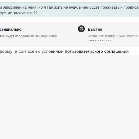
 оформлен на меня, но я там жить не буду, в нем будет проживать и пропис
будет их оплачивать??
денциально
Быстро
ные будут переданы по защищенному
Заполните форму, и уже через 5 
свяжется юрист.
форму, я согласен с условиями
пользовательского соглашения