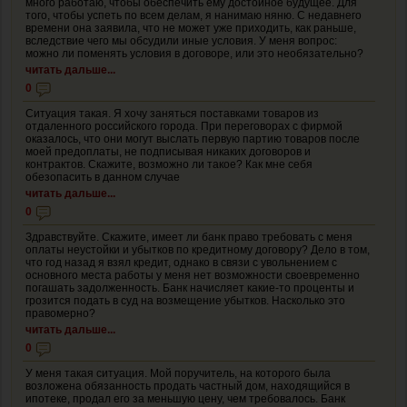
много работаю, чтобы обеспечить ему достойное будущее. Для
того, чтобы успеть по всем делам, я нанимаю няню. С недавнего
времени она заявила, что не может уже приходить, как раньше,
вследствие чего мы обсудили иные условия. У меня вопрос:
можно ли поменять условия в договоре, или это необязательно?
читать дальше...
0
Ситуация такая. Я хочу заняться поставками товаров из
отдаленного российского города. При переговорах с фирмой
оказалось, что они могут выслать первую партию товаров после
моей предоплаты, не подписывая никаких договоров и
контрактов. Скажите, возможно ли такое? Как мне себя
обезопасить в данном случае
читать дальше...
0
Здравствуйте. Скажите, имеет ли банк право требовать с меня
оплаты неустойки и убытков по кредитному договору? Дело в том,
что год назад я взял кредит, однако в связи с увольнением с
основного места работы у меня нет возможности своевременно
погашать задолженность. Банк начисляет какие-то проценты и
грозится подать в суд на возмещение убытков. Насколько это
правомерно?
читать дальше...
0
У меня такая ситуация. Мой поручитель, на которого была
возложена обязанность продать частный дом, находящийся в
ипотеке, продал его за меньшую цену, чем требовалось. Банк