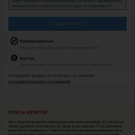
будет проживать и прописан мой дед постоянно. Как оформить
коммунальные услуги на него и кто будет их оплачивать??
Задать вопрос
Конфиденциально
Все данные будут переданы по защищенному каналу.
Быстро
Заполните форму, и уже через 5 минут с вами свяжется юрист.
Отправляя форму, я согласен с условиями
пользовательского соглашения
ОТВЕТЫ ЮРИСТОВ
Мы с братом владеем земельным участком в размере 10 гектар на
праве долевой собственности. Доли у нас равные. У нас возникли
некоторые проблемы с совместным распоряжением имущества и
я хочу выделить свою долю в натуре. Опять же и здесь возникли