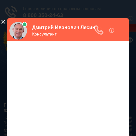
Дежурный юрист, звоните!
938-86-71
Москва и МО
(499)
467-34-68
СПб и ЛО
(812)
Все регионы
8 800 350-24-63
ГРАЖДАНСКИЙ КОДЕКС РОССИЙСКОЙ
ФЕДЕРАЦИИ 2026 - 2025
Гражданский Кодекс Российской Федерации является основным
документом правового поля в Российской Федерации. И именно по этой
причине в него часто вносят изменения. При работе с таким важным
документом необходимо убедиться в его актуальности на данный
момент. Разобраться во всех тонкостях и нюансах не всегда