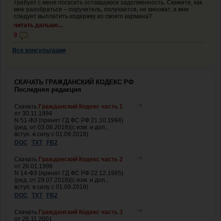
требует с меня погасить оставшуюся задолженность. Скажите, как
мне разобраться – поручитель, получается, не виноват, а мне
следует выплатить издержку из своего кармана?
читать дальше...
0
Все консультации
СКАЧАТЬ ГРАЖДАНСКИЙ КОДЕКС РФ
Последняя редакция
Скачать
Гражданский Кодекс часть 1
от 30.11.1994
N 51-ФЗ (принят ГД ФС РФ 21.10.1994)
(ред. от 03.08.2018)(с изм. и доп.,
вступ. в силу с 01.09.2018)
DOC
TXT
FB2
Скачать
Гражданский Кодекс часть 2
от 26.01.1996
N 14-ФЗ (принят ГД ФС РФ 22.12.1995)
(ред. от 29.07.2018)(с изм. и доп.,
вступ. в силу с 01.09.2018)
DOC
TXT
FB2
Скачать
Гражданский Кодекс часть 3
от 26.11.2001