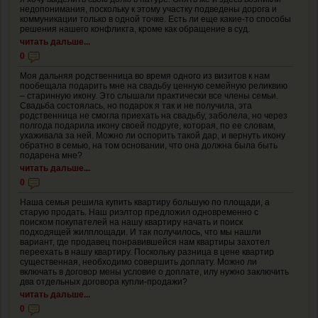
недопонимания, поскольку к этому участку подведены дорога и
коммуникации только в одной точке. Есть ли еще какие-то способы
решения нашего конфликта, кроме как обращение в суд.
читать дальше...
0
Моя дальняя родственница во время одного из визитов к нам
пообещала подарить мне на свадьбу ценную семейную реликвию
– старинную икону. Это слышали практически все члены семьи.
Свадьба состоялась, но подарок я так и не получила, эта
родственница не смогла приехать на свадьбу, заболела, но через
полгода подарила икону своей подруге, которая, по ее словам,
ухаживала за ней. Можно ли оспорить такой дар, и вернуть икону
обратно в семью, на том основании, что она должна была быть
подарена мне?
читать дальше...
0
Наша семья решила купить квартиру большую по площади, а
старую продать. Наш риэлтор предложил одновременно с
поиском покупателей на нашу квартиру начать и поиск
подходящей жилплощади. И так получилось, что мы нашли
вариант, где продавец понравившейся нам квартиры захотел
переехать в нашу квартиру. Поскольку разница в цене квартир
существенная, необходимо совершить доплату. Можно ли
включать в договор мены условие о доплате, илу нужно заключить
два отдельных договора купли-продажи?
читать дальше...
0