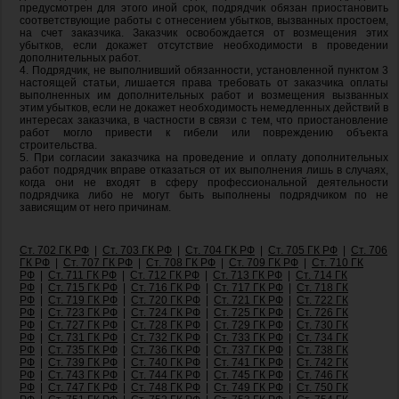
предусмотрен для этого иной срок, подрядчик обязан приостановить
соответствующие работы с отнесением убытков, вызванных простоем,
на счет заказчика. Заказчик освобождается от возмещения этих
убытков, если докажет отсутствие необходимости в проведении
дополнительных работ.
4. Подрядчик, не выполнивший обязанности, установленной пунктом 3
настоящей статьи, лишается права требовать от заказчика оплаты
выполненных им дополнительных работ и возмещения вызванных
этим убытков, если не докажет необходимость немедленных действий в
интересах заказчика, в частности в связи с тем, что приостановление
работ могло привести к гибели или повреждению объекта
строительства.
5. При согласии заказчика на проведение и оплату дополнительных
работ подрядчик вправе отказаться от их выполнения лишь в случаях,
когда они не входят в сферу профессиональной деятельности
подрядчика либо не могут быть выполнены подрядчиком по не
зависящим от него причинам.
Ст. 702 ГК РФ
|
Ст. 703 ГК РФ
|
Ст. 704 ГК РФ
|
Ст. 705 ГК РФ
|
Ст. 706
ГК РФ
|
Ст. 707 ГК РФ
|
Ст. 708 ГК РФ
|
Ст. 709 ГК РФ
|
Ст. 710 ГК
РФ
|
Ст. 711 ГК РФ
|
Ст. 712 ГК РФ
|
Ст. 713 ГК РФ
|
Ст. 714 ГК
РФ
|
Ст. 715 ГК РФ
|
Ст. 716 ГК РФ
|
Ст. 717 ГК РФ
|
Ст. 718 ГК
РФ
|
Ст. 719 ГК РФ
|
Ст. 720 ГК РФ
|
Ст. 721 ГК РФ
|
Ст. 722 ГК
РФ
|
Ст. 723 ГК РФ
|
Ст. 724 ГК РФ
|
Ст. 725 ГК РФ
|
Ст. 726 ГК
РФ
|
Ст. 727 ГК РФ
|
Ст. 728 ГК РФ
|
Ст. 729 ГК РФ
|
Ст. 730 ГК
РФ
|
Ст. 731 ГК РФ
|
Ст. 732 ГК РФ
|
Ст. 733 ГК РФ
|
Ст. 734 ГК
РФ
|
Ст. 735 ГК РФ
|
Ст. 736 ГК РФ
|
Ст. 737 ГК РФ
|
Ст. 738 ГК
РФ
|
Ст. 739 ГК РФ
|
Ст. 740 ГК РФ
|
Ст. 741 ГК РФ
|
Ст. 742 ГК
РФ
|
Ст. 743 ГК РФ
|
Ст. 744 ГК РФ
|
Ст. 745 ГК РФ
|
Ст. 746 ГК
РФ
|
Ст. 747 ГК РФ
|
Ст. 748 ГК РФ
|
Ст. 749 ГК РФ
|
Ст. 750 ГК