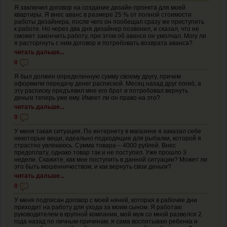
Я заключил договор на создание дизайн-проекта для моей
квартиры. Я внес аванс в размере 25 % от полной стоимости
работы дизайнера, после чего он пообещал сразу же приступить
к работе. Но через два дня дизайнер позвонил, и сказал, что не
сможет закончить работу, при этом об авансе он умолчал. Могу ли
я расторгнуть с ним договор и потребовать возврата аванса?
читать дальше...
0
Я был должен определенную сумму своему другу, причем
оформили передачу денег распиской. Месяц назад друг погиб, а
эту расписку предъявил мне его брат и потребовал вернуть
деньги теперь уже ему. Имеет ли он право на это?
читать дальше...
0
У меня такая ситуация. По интернету в магазине я заказал себе
некоторые вещи, идеально подходящие для рыбалки, которой я
страстно увлекаюсь. Сумма товара – 4000 рублей. Внес
предоплату, однако товар так и не поступил. Уже прошло 3
недели. Скажите, как мне поступить в данной ситуации? Может ли
это быть мошенничеством, и как вернуть свои деньги?
читать дальше...
0
У меня подписан договор с моей няней, которая в рабочие дни
приходит на работу для ухода за моим сыном. Я работаю
руководителем в крупной компании, мой муж со мной развелся 2
года назад по личным причинам, я сама воспитываю ребенка и