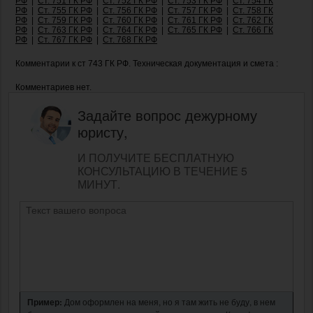
РФ
|
Ст. 751 ГК РФ
|
Ст. 752 ГК РФ
|
Ст. 753 ГК РФ
|
Ст. 754 ГК
РФ
|
Ст. 755 ГК РФ
|
Ст. 756 ГК РФ
|
Ст. 757 ГК РФ
|
Ст. 758 ГК
РФ
|
Ст. 759 ГК РФ
|
Ст. 760 ГК РФ
|
Ст. 761 ГК РФ
|
Ст. 762 ГК
РФ
|
Ст. 763 ГК РФ
|
Ст. 764 ГК РФ
|
Ст. 765 ГК РФ
|
Ст. 766 ГК
РФ
|
Ст. 767 ГК РФ
|
Ст. 768 ГК РФ
Комментарии к ст 743 ГК РФ. Техническая документация и смета :
Комментариев нет.
Задайте вопрос дежурному
юристу,
И ПОЛУЧИТЕ БЕСПЛАТНУЮ
КОНСУЛЬТАЦИЮ В ТЕЧЕНИЕ 5
МИНУТ.
Пример:
Дом оформлен на меня, но я там жить не буду, в нем