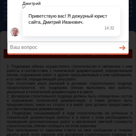
представляется возможным. Особенно если это нужно сделать быстро. В
таком случае самым простым и эффективным решением будет звонок в
бесплатную юридическую консультацию. Телефон указан на нашем
сайте. На сайте опубликована последняя редакция Гражданского кодекса
РФ 2026 - 2025
ГЛАВНАЯ
—
ГЛАВА 37. ПОДРЯД
— ст 743 ГК РФ. Техническая
документация и смета
СТ 743 ГК РФ. ТЕХНИЧЕСКАЯ ДОКУМЕНТАЦИЯ И СМЕТА
1. Подрядчик обязан осуществлять строительство и связанные с ним
работы в соответствии с технической документацией, определяющей
объем, содержание работ и другие предъявляемые к ним требования,
и со сметой, определяющей цену работ.
При отсутствии иных указаний в договоре строительного подряда
предполагается, что подрядчик обязан выполнить все работы,
указанные в технической документации и в смете.
2. Договором строительного подряда должны быть определены состав
и содержание технической документации, а также должно быть
предусмотрено, какая из сторон и в какой срок должна предоставить
соответствующую документацию.
3. Подрядчик, обнаруживший в ходе строительства не учтенные в
технической документации работы и в связи с этим необходимость
проведения дополнительных работ и увеличения сметной стоимости
строительства, обязан сообщить об этом заказчику.
При неполучении от заказчика ответа на свое сообщение в течение
десяти дней, если законом или договором строительного подряда не