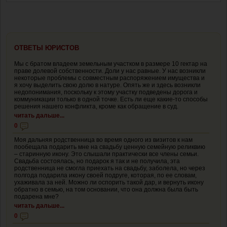
ОТВЕТЫ ЮРИСТОВ
Мы с братом владеем земельным участком в размере 10 гектар на
праве долевой собственности. Доли у нас равные. У нас возникли
некоторые проблемы с совместным распоряжением имущества и
я хочу выделить свою долю в натуре. Опять же и здесь возникли
недопонимания, поскольку к этому участку подведены дорога и
коммуникации только в одной точке. Есть ли еще какие-то способы
решения нашего конфликта, кроме как обращение в суд.
читать дальше...
0
Моя дальняя родственница во время одного из визитов к нам
пообещала подарить мне на свадьбу ценную семейную реликвию
– старинную икону. Это слышали практически все члены семьи.
Свадьба состоялась, но подарок я так и не получила, эта
родственница не смогла приехать на свадьбу, заболела, но через
полгода подарила икону своей подруге, которая, по ее словам,
ухаживала за ней. Можно ли оспорить такой дар, и вернуть икону
обратно в семью, на том основании, что она должна была быть
подарена мне?
читать дальше...
0