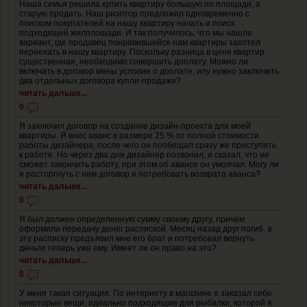
Наша семья решила купить квартиру большую по площади, а
старую продать. Наш риэлтор предложил одновременно с
поиском покупателей на нашу квартиру начать и поиск
подходящей жилплощади. И так получилось, что мы нашли
вариант, где продавец понравившейся нам квартиры захотел
переехать в нашу квартиру. Поскольку разница в цене квартир
существенная, необходимо совершить доплату. Можно ли
включать в договор мены условие о доплате, илу нужно заключить
два отдельных договора купли-продажи?
читать дальше...
0
Я заключил договор на создание дизайн-проекта для моей
квартиры. Я внес аванс в размере 25 % от полной стоимости
работы дизайнера, после чего он пообещал сразу же приступить
к работе. Но через два дня дизайнер позвонил, и сказал, что не
сможет закончить работу, при этом об авансе он умолчал. Могу ли
я расторгнуть с ним договор и потребовать возврата аванса?
читать дальше...
0
Я был должен определенную сумму своему другу, причем
оформили передачу денег распиской. Месяц назад друг погиб, а
эту расписку предъявил мне его брат и потребовал вернуть
деньги теперь уже ему. Имеет ли он право на это?
читать дальше...
0
У меня такая ситуация. По интернету в магазине я заказал себе
некоторые вещи, идеально подходящие для рыбалки, которой я