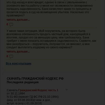
что год назад я взял кредит, однако в связи с увольнением с
основного места работы у меня нет возможности своевременно
погашать задолженность. Банк начисляет какие-то проценты и
грозится подать в суд на возмещение убытков. Насколько это
правомерно?
читать дальше...
0
У меня такая ситуация. Мой поручитель, на которого была
возложена обязанность продать частный дом, находящийся в
ипотеке, продал его за меньшую цену, чем требовалось. Банк
требует с меня погасить оставшуюся задолженность. Скажите, как
мне разобраться – поручитель, получается, не виноват, а мне
следует выплатить издержку из своего кармана?
читать дальше...
0
Все консультации
СКАЧАТЬ ГРАЖДАНСКИЙ КОДЕКС РФ
Последняя редакция
Скачать
Гражданский Кодекс часть 1
от 30.11.1994
N 51-ФЗ (принят ГД ФС РФ 21.10.1994)
(ред. от 03.08.2018)(с изм. и доп.,
вступ. в силу с 01.09.2018)