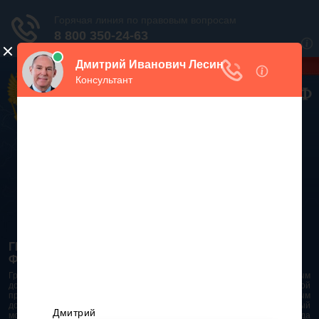
Дежурный юрист, звоните!
938-86-71
Москва и МО
(499)
467-34-68
СПб и ЛО
(812)
Все регионы
8 800 350-24-63
ГРАЖДАНСКИЙ КОДЕКС РОССИЙСКОЙ
ФЕДЕРАЦИИ 2026 - 2025
Гражданский Кодекс Российской Федерации является основным
документом правового поля в Российской Федерации. И именно по этой
причине в него часто вносят изменения. При работе с таким важным
документом необходимо убедиться в его актуальности на данный
момент. Разобраться во всех тонкостях и нюансах не всегда