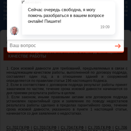
представляется возможным. Особенно если это нужно сделать быстро. В
таком случае самым простым и эффективным решением будет звонок в
бесплатную юридическую консультацию. Телефон указан на нашем
сайте. На сайте опубликована последняя редакция Гражданского кодекса
РФ 2026 - 2025
ГЛАВНАЯ
—
ГЛАВА 37. ПОДРЯД
— ст 725 ГК РФ. Давность по искам о
ненадлежащем качестве работы
СТ 725 ГК РФ. ДАВНОСТЬ ПО ИСКАМ О НЕНАДЛЕЖАЩЕМ
КАЧЕСТВЕ РАБОТЫ
1. Срок исковой давности для требований, предъявляемых в связи с
ненадлежащим качеством работы, выполненной по договору подряда,
составляет один год, а в отношении зданий и сооружений
определяется по правилам статьи 196 настоящего Кодекса.
2. Если в соответствии с договором подряда результат работы принят
заказчиком по частям, течение срока исковой давности начинается со
дня приемки результата работы в целом.
3. Если законом, иными правовыми актами или договором подряда
установлен гарантийный срок и заявление по поводу недостатков
результата работы сделано в пределах гарантийного срока, течение
срока исковой давности, указанного в пункте 1 настоящей статьи,
начинается со дня заявления о недостатках.
Ст. 702 ГК РФ
|
Ст. 703 ГК РФ
|
Ст. 704 ГК РФ
|
Ст. 705 ГК РФ
|
Ст. 706