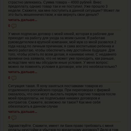
страстно увлекаюсь. Сумма товара – 4000 рублей. Внес
предоплату, однако товар так и не поступил. Уже прошло 3
недели. Скажите, как мне поступить в данной ситуации? Может ли
это быть мошенничеством, и как вернуть свои деньги?
читать дальше...
0
У меня подписан договор с моей няней, которая в рабочие дни
приходит на работу для ухода за моим сыном. Я работаю
руководителем в крупной компании, мой муж со мной развелся 2
года назад по личным причинам, я сама воспитываю ребенка и
много работаю, чтобы обеспечить ему достойное будущее. Для
того, чтобы успеть по всем делам, я нанимаю няню. С недавнего
времени она заявила, что не может уже приходить, как раньше,
вследствие чего мы обсудили иные условия. У меня вопрос:
можно ли поменять условия в договоре, или это необязательно?
читать дальше...
0
Ситуация такая. Я хочу заняться поставками товаров из
отдаленного российского города. При переговорах с фирмой
оказалось, что они могут выслать первую партию товаров после
моей предоплаты, не подписывая никаких договоров и
контрактов. Скажите, возможно ли такое? Как мне себя
обезопасить в данном случае
читать дальше...
0
Здравствуйте. Скажите, имеет ли банк право требовать с меня
оплаты неустойки и убытков по кредитному договору? Дело в том,