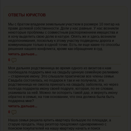
ОТВЕТЫ ЮРИСТОВ
Мы с братом владеем земельным участком в размере 10 гектар на
праве долевой собственности. Доли у нас равные. У нас возникли
некоторые проблемы с совместным распоряжением имущества и
я хочу выделить свою долю в натуре. Опять же и здесь возникли
недопонимания, поскольку к этому участку подведены дорога и
коммуникации только в одной точке. Есть ли еще какие-то способы
решения нашего конфликта, кроме как обращение в суд.
читать дальше...
0
Моя дальняя родственница во время одного из визитов к нам
пообещала подарить мне на свадьбу ценную семейную реликвию
– старинную икону. Это слышали практически все члены семьи.
Свадьба состоялась, но подарок я так и не получила, эта
родственница не смогла приехать на свадьбу, заболела, но через
полгода подарила икону своей подруге, которая, по ее словам,
ухаживала за ней. Можно ли оспорить такой дар, и вернуть икону
обратно в семью, на том основании, что она должна была быть
подарена мне?
читать дальше...
0
Наша семья решила купить квартиру большую по площади, а
старую продать. Наш риэлтор предложил одновременно с
поиском покупателей на нашу квартиру начать и поиск