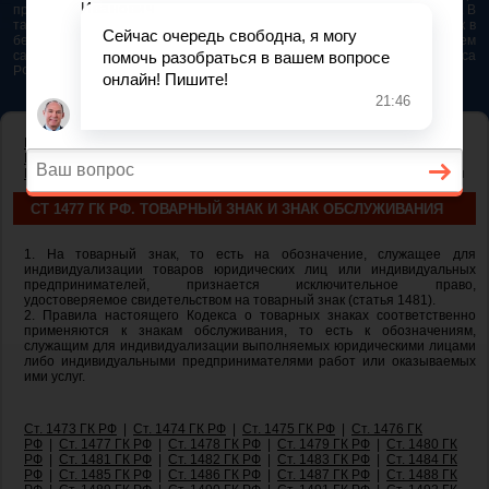
представляется возможным. Особенно если это нужно сделать быстро. В
таком случае самым простым и эффективным решением будет звонок в
бесплатную юридическую консультацию. Телефон указан на нашем
сайте. На сайте опубликована последняя редакция Гражданского кодекса
РФ 2026 - 2025
ГЛАВНАЯ
—
ГЛАВА 76. ПРАВА НА СРЕДСТВА ИНДИВИДУАЛИЗАЦИИ
ЮРИДИЧЕСКИХ ЛИЦ, ТОВАРОВ, РАБОТ, УСЛУГ И
ПРЕДПРИЯТИЙ
— ст 1477 ГК РФ. Товарный знак и знак обслуживания
СТ 1477 ГК РФ. ТОВАРНЫЙ ЗНАК И ЗНАК ОБСЛУЖИВАНИЯ
1. На товарный знак, то есть на обозначение, служащее для
индивидуализации товаров юридических лиц или индивидуальных
предпринимателей, признается исключительное право,
удостоверяемое свидетельством на товарный знак (статья 1481).
2. Правила настоящего Кодекса о товарных знаках соответственно
применяются к знакам обслуживания, то есть к обозначениям,
служащим для индивидуализации выполняемых юридическими лицами
либо индивидуальными предпринимателями работ или оказываемых
ими услуг.
Ст. 1473 ГК РФ
|
Ст. 1474 ГК РФ
|
Ст. 1475 ГК РФ
|
Ст. 1476 ГК
РФ
|
Ст. 1477 ГК РФ
|
Ст. 1478 ГК РФ
|
Ст. 1479 ГК РФ
|
Ст. 1480 ГК
РФ
|
Ст. 1481 ГК РФ
|
Ст. 1482 ГК РФ
|
Ст. 1483 ГК РФ
|
Ст. 1484 ГК
РФ
|
Ст. 1485 ГК РФ
|
Ст. 1486 ГК РФ
|
Ст. 1487 ГК РФ
|
Ст. 1488 ГК