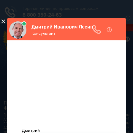
Дежурный юрист, звоните!
938-86-71
Москва и МО
(499)
467-34-68
СПб и ЛО
(812)
Все регионы
8 800 350-24-63
ГРАЖДАНСКИЙ КОДЕКС РОССИЙСКОЙ
ФЕДЕРАЦИИ 2026 - 2025
Гражданский Кодекс Российской Федерации является основным
документом правового поля в Российской Федерации. И именно по этой
причине в него часто вносят изменения. При работе с таким важным
документом необходимо убедиться в его актуальности на данный
момент. Разобраться во всех тонкостях и нюансах не всегда