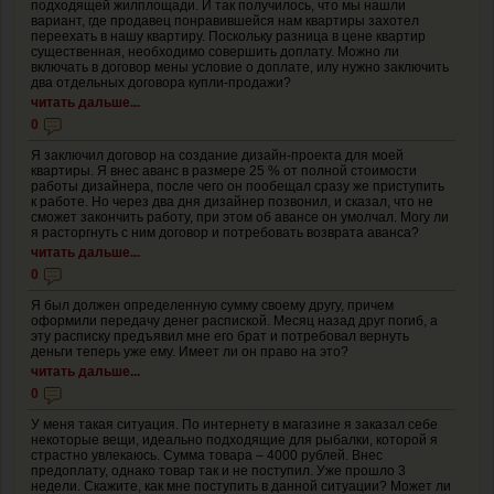
подходящей жилплощади. И так получилось, что мы нашли
вариант, где продавец понравившейся нам квартиры захотел
переехать в нашу квартиру. Поскольку разница в цене квартир
существенная, необходимо совершить доплату. Можно ли
включать в договор мены условие о доплате, илу нужно заключить
два отдельных договора купли-продажи?
читать дальше...
0
Я заключил договор на создание дизайн-проекта для моей
квартиры. Я внес аванс в размере 25 % от полной стоимости
работы дизайнера, после чего он пообещал сразу же приступить
к работе. Но через два дня дизайнер позвонил, и сказал, что не
сможет закончить работу, при этом об авансе он умолчал. Могу ли
я расторгнуть с ним договор и потребовать возврата аванса?
читать дальше...
0
Я был должен определенную сумму своему другу, причем
оформили передачу денег распиской. Месяц назад друг погиб, а
эту расписку предъявил мне его брат и потребовал вернуть
деньги теперь уже ему. Имеет ли он право на это?
читать дальше...
0
У меня такая ситуация. По интернету в магазине я заказал себе
некоторые вещи, идеально подходящие для рыбалки, которой я
страстно увлекаюсь. Сумма товара – 4000 рублей. Внес
предоплату, однако товар так и не поступил. Уже прошло 3
недели. Скажите, как мне поступить в данной ситуации? Может ли