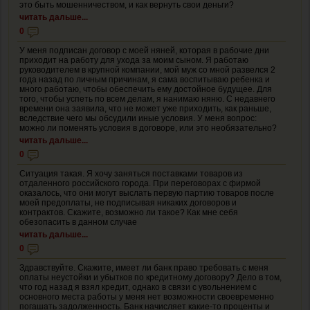
это быть мошенничеством, и как вернуть свои деньги?
читать дальше...
0
У меня подписан договор с моей няней, которая в рабочие дни
приходит на работу для ухода за моим сыном. Я работаю
руководителем в крупной компании, мой муж со мной развелся 2
года назад по личным причинам, я сама воспитываю ребенка и
много работаю, чтобы обеспечить ему достойное будущее. Для
того, чтобы успеть по всем делам, я нанимаю няню. С недавнего
времени она заявила, что не может уже приходить, как раньше,
вследствие чего мы обсудили иные условия. У меня вопрос:
можно ли поменять условия в договоре, или это необязательно?
читать дальше...
0
Ситуация такая. Я хочу заняться поставками товаров из
отдаленного российского города. При переговорах с фирмой
оказалось, что они могут выслать первую партию товаров после
моей предоплаты, не подписывая никаких договоров и
контрактов. Скажите, возможно ли такое? Как мне себя
обезопасить в данном случае
читать дальше...
0
Здравствуйте. Скажите, имеет ли банк право требовать с меня
оплаты неустойки и убытков по кредитному договору? Дело в том,
что год назад я взял кредит, однако в связи с увольнением с
основного места работы у меня нет возможности своевременно
погашать задолженность. Банк начисляет какие-то проценты и