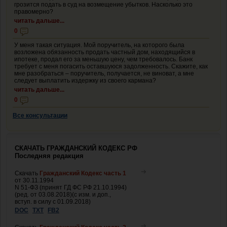
грозится подать в суд на возмещение убытков. Насколько это
правомерно?
читать дальше...
0
У меня такая ситуация. Мой поручитель, на которого была
возложена обязанность продать частный дом, находящийся в
ипотеке, продал его за меньшую цену, чем требовалось. Банк
требует с меня погасить оставшуюся задолженность. Скажите, как
мне разобраться – поручитель, получается, не виноват, а мне
следует выплатить издержку из своего кармана?
читать дальше...
0
Все консультации
СКАЧАТЬ ГРАЖДАНСКИЙ КОДЕКС РФ
Последняя редакция
Скачать
Гражданский Кодекс часть 1
от 30.11.1994
N 51-ФЗ (принят ГД ФС РФ 21.10.1994)
(ред. от 03.08.2018)(с изм. и доп.,
вступ. в силу с 01.09.2018)
DOC
TXT
FB2