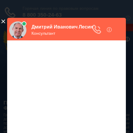
Дежурный юрист, звоните!
938-86-71
Москва и МО
(499)
467-34-68
СПб и ЛО
(812)
Все регионы
8 800 350-24-63
ГРАЖДАНСКИЙ КОДЕКС РОССИЙСКОЙ
ФЕДЕРАЦИИ 2026 - 2025
Гражданский Кодекс Российской Федерации является основным
документом правового поля в Российской Федерации. И именно по этой
причине в него часто вносят изменения. При работе с таким важным
документом необходимо убедиться в его актуальности на данный
момент. Разобраться во всех тонкостях и нюансах не всегда