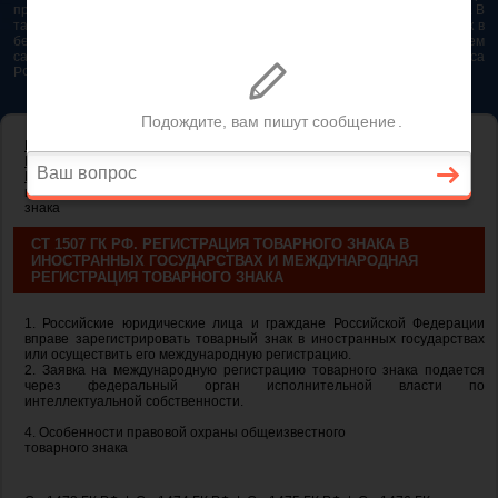
представляется возможным. Особенно если это нужно сделать быстро. В
таком случае самым простым и эффективным решением будет звонок в
бесплатную юридическую консультацию. Телефон указан на нашем
сайте. На сайте опубликована последняя редакция Гражданского кодекса
РФ 2026 - 2025
ГЛАВНАЯ
—
ГЛАВА 76. ПРАВА НА СРЕДСТВА ИНДИВИДУАЛИЗАЦИИ
ЮРИДИЧЕСКИХ ЛИЦ, ТОВАРОВ, РАБОТ, УСЛУГ И
ПРЕДПРИЯТИЙ
— ст 1507 ГК РФ. Регистрация товарного знака в
иностранных государствах и международная регистрация товарного
знака
СТ 1507 ГК РФ. РЕГИСТРАЦИЯ ТОВАРНОГО ЗНАКА В
ИНОСТРАННЫХ ГОСУДАРСТВАХ И МЕЖДУНАРОДНАЯ
РЕГИСТРАЦИЯ ТОВАРНОГО ЗНАКА
1. Российские юридические лица и граждане Российской Федерации
вправе зарегистрировать товарный знак в иностранных государствах
или осуществить его международную регистрацию.
2. Заявка на международную регистрацию товарного знака подается
через федеральный орган исполнительной власти по
интеллектуальной собственности.
4. Особенности правовой охраны общеизвестного
товарного знака