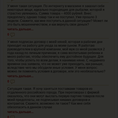
У меня такая ситуация. По интернету в магазине я заказал себе
некоторые вещи, идеально подходящие для рыбалки, которой я
страстно увлекаюсь. Сумма товара – 4000 рублей. Внес
предоплату, однако товар так и не поступил. Уже прошло 3
недели. Скажите, как мне поступить в данной ситуации? Может ли
это быть мошенничеством, и как вернуть свои деньги?
читать дальше...
0
У меня подписан договор с моей няней, которая в рабочие дни
приходит на работу для ухода за моим сыном. Я работаю
руководителем в крупной компании, мой муж со мной развелся 2
года назад по личным причинам, я сама воспитываю ребенка и
много работаю, чтобы обеспечить ему достойное будущее. Для
того, чтобы успеть по всем делам, я нанимаю няню. С недавнего
времени она заявила, что не может уже приходить, как раньше,
вследствие чего мы обсудили иные условия. У меня вопрос:
можно ли поменять условия в договоре, или это необязательно?
читать дальше...
0
Ситуация такая. Я хочу заняться поставками товаров из
отдаленного российского города. При переговорах с фирмой
оказалось, что они могут выслать первую партию товаров после
моей предоплаты, не подписывая никаких договоров и
контрактов. Скажите, возможно ли такое? Как мне себя
обезопасить в данном случае
читать дальше...
0