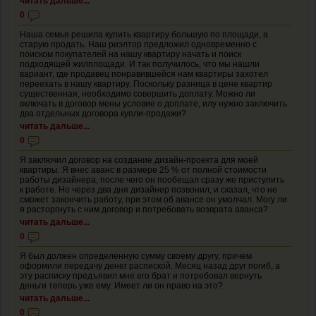
читать дальше...
0
Наша семья решила купить квартиру большую по площади, а
старую продать. Наш риэлтор предложил одновременно с
поиском покупателей на нашу квартиру начать и поиск
подходящей жилплощади. И так получилось, что мы нашли
вариант, где продавец понравившейся нам квартиры захотел
переехать в нашу квартиру. Поскольку разница в цене квартир
существенная, необходимо совершить доплату. Можно ли
включать в договор мены условие о доплате, илу нужно заключить
два отдельных договора купли-продажи?
читать дальше...
0
Я заключил договор на создание дизайн-проекта для моей
квартиры. Я внес аванс в размере 25 % от полной стоимости
работы дизайнера, после чего он пообещал сразу же приступить
к работе. Но через два дня дизайнер позвонил, и сказал, что не
сможет закончить работу, при этом об авансе он умолчал. Могу ли
я расторгнуть с ним договор и потребовать возврата аванса?
читать дальше...
0
Я был должен определенную сумму своему другу, причем
оформили передачу денег распиской. Месяц назад друг погиб, а
эту расписку предъявил мне его брат и потребовал вернуть
деньги теперь уже ему. Имеет ли он право на это?
читать дальше...
0