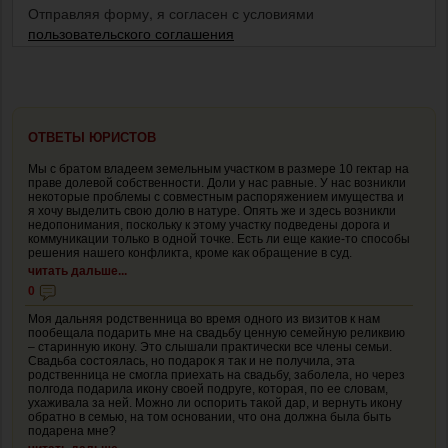
Отправляя форму, я согласен с условиями
пользовательского соглашения
ОТВЕТЫ ЮРИСТОВ
Мы с братом владеем земельным участком в размере 10 гектар на
праве долевой собственности. Доли у нас равные. У нас возникли
некоторые проблемы с совместным распоряжением имущества и
я хочу выделить свою долю в натуре. Опять же и здесь возникли
недопонимания, поскольку к этому участку подведены дорога и
коммуникации только в одной точке. Есть ли еще какие-то способы
решения нашего конфликта, кроме как обращение в суд.
читать дальше...
0
Моя дальняя родственница во время одного из визитов к нам
пообещала подарить мне на свадьбу ценную семейную реликвию
– старинную икону. Это слышали практически все члены семьи.
Свадьба состоялась, но подарок я так и не получила, эта
родственница не смогла приехать на свадьбу, заболела, но через
полгода подарила икону своей подруге, которая, по ее словам,
ухаживала за ней. Можно ли оспорить такой дар, и вернуть икону
обратно в семью, на том основании, что она должна была быть
подарена мне?