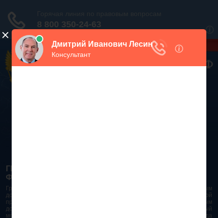
Дежурный юрист, звоните!
938-86-71
Москва и МО
(499)
467-34-68
СПб и ЛО
(812)
Все регионы
8 800 350-24-63
ГРАЖДАНСКИЙ КОДЕКС РОССИЙСКОЙ
ФЕДЕРАЦИИ 2026 - 2025
Гражданский Кодекс Российской Федерации является основным
документом правового поля в Российской Федерации. И именно по этой
причине в него часто вносят изменения. При работе с таким важным
документом необходимо убедиться в его актуальности на данный
момент. Разобраться во всех тонкостях и нюансах не всегда