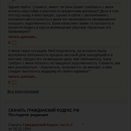
Здравствуйте. Скажите, имеет ли банк право требовать с меня
оплаты неустойки и убытков по кредитному договору? Дело в том,
что год назад я взял кредит, однако в связи с увольнением с
основного места работы у меня нет возможности своевременно
погашать задолженность. Банк начисляет какие-то проценты и
грозится подать в суд на возмещение убытков. Насколько это
правомерно?
читать дальше...
0
У меня такая ситуация. Мой поручитель, на которого была
возложена обязанность продать частный дом, находящийся в
ипотеке, продал его за меньшую цену, чем требовалось. Банк
требует с меня погасить оставшуюся задолженность. Скажите, как
мне разобраться – поручитель, получается, не виноват, а мне
следует выплатить издержку из своего кармана?
читать дальше...
0
Все консультации
СКАЧАТЬ ГРАЖДАНСКИЙ КОДЕКС РФ
Последняя редакция
Скачать
Гражданский Кодекс часть 1
от 30.11.1994