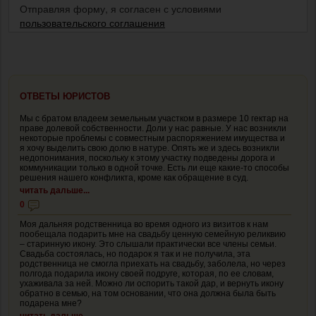
Отправляя форму, я согласен с условиями
пользовательского соглашения
ОТВЕТЫ ЮРИСТОВ
Мы с братом владеем земельным участком в размере 10 гектар на
праве долевой собственности. Доли у нас равные. У нас возникли
некоторые проблемы с совместным распоряжением имущества и
я хочу выделить свою долю в натуре. Опять же и здесь возникли
недопонимания, поскольку к этому участку подведены дорога и
коммуникации только в одной точке. Есть ли еще какие-то способы
решения нашего конфликта, кроме как обращение в суд.
читать дальше...
0
Моя дальняя родственница во время одного из визитов к нам
пообещала подарить мне на свадьбу ценную семейную реликвию
– старинную икону. Это слышали практически все члены семьи.
Свадьба состоялась, но подарок я так и не получила, эта
родственница не смогла приехать на свадьбу, заболела, но через
полгода подарила икону своей подруге, которая, по ее словам,
ухаживала за ней. Можно ли оспорить такой дар, и вернуть икону
обратно в семью, на том основании, что она должна была быть
подарена мне?
читать дальше...