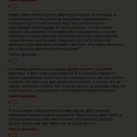
0
Наша семья решила купить квартиру большую по площади, а
старую продать. Наш риэлтор предложил одновременно с
поиском покупателей на нашу квартиру начать и поиск
подходящей жилплощади. И так получилось, что мы нашли
вариант, где продавец понравившейся нам квартиры захотел
переехать в нашу квартиру. Поскольку разница в цене квартир
существенная, необходимо совершить доплату. Можно ли
включать в договор мены условие о доплате, илу нужно заключить
два отдельных договора купли-продажи?
читать дальше...
0
Я заключил договор на создание дизайн-проекта для моей
квартиры. Я внес аванс в размере 25 % от полной стоимости
работы дизайнера, после чего он пообещал сразу же приступить
к работе. Но через два дня дизайнер позвонил, и сказал, что не
сможет закончить работу, при этом об авансе он умолчал. Могу ли
я расторгнуть с ним договор и потребовать возврата аванса?
читать дальше...
0
Я был должен определенную сумму своему другу, причем
оформили передачу денег распиской. Месяц назад друг погиб, а
эту расписку предъявил мне его брат и потребовал вернуть
деньги теперь уже ему. Имеет ли он право на это?
читать дальше...
0