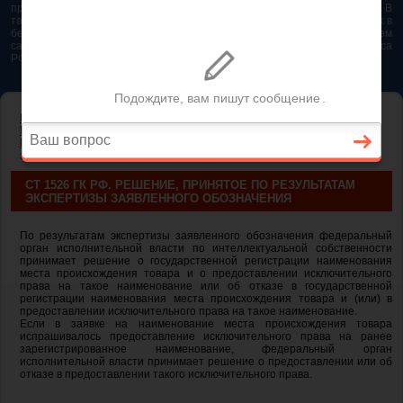
представляется возможным. Особенно если это нужно сделать быстро. В
таком случае самым простым и эффективным решением будет звонок в
бесплатную юридическую консультацию. Телефон указан на нашем
сайте. На сайте опубликована последняя редакция Гражданского кодекса
РФ 2026 - 2025
ГЛАВНАЯ
—
ГЛАВА 76. ПРАВА НА СРЕДСТВА ИНДИВИДУАЛИЗАЦИИ
ЮРИДИЧЕСКИХ ЛИЦ, ТОВАРОВ, РАБОТ, УСЛУГ И
ПРЕДПРИЯТИЙ
— ст 1526 ГК РФ. Решение, принятое по результатам
экспертизы заявленного обозначения
СТ 1526 ГК РФ. РЕШЕНИЕ, ПРИНЯТОЕ ПО РЕЗУЛЬТАТАМ
ЭКСПЕРТИЗЫ ЗАЯВЛЕННОГО ОБОЗНАЧЕНИЯ
По результатам экспертизы заявленного обозначения федеральный
орган исполнительной власти по интеллектуальной собственности
принимает решение о государственной регистрации наименования
места происхождения товара и о предоставлении исключительного
права на такое наименование или об отказе в государственной
регистрации наименования места происхождения товара и (или) в
предоставлении исключительного права на такое наименование.
Если в заявке на наименование места происхождения товара
испрашивалось предоставление исключительного права на ранее
зарегистрированное наименование, федеральный орган
исполнительной власти принимает решение о предоставлении или об
отказе в предоставлении такого исключительного права.