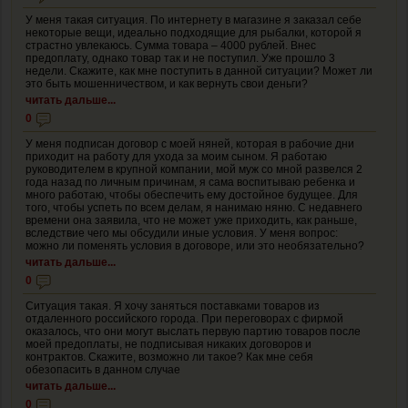
У меня такая ситуация. По интернету в магазине я заказал себе
некоторые вещи, идеально подходящие для рыбалки, которой я
страстно увлекаюсь. Сумма товара – 4000 рублей. Внес
предоплату, однако товар так и не поступил. Уже прошло 3
недели. Скажите, как мне поступить в данной ситуации? Может ли
это быть мошенничеством, и как вернуть свои деньги?
читать дальше...
0
У меня подписан договор с моей няней, которая в рабочие дни
приходит на работу для ухода за моим сыном. Я работаю
руководителем в крупной компании, мой муж со мной развелся 2
года назад по личным причинам, я сама воспитываю ребенка и
много работаю, чтобы обеспечить ему достойное будущее. Для
того, чтобы успеть по всем делам, я нанимаю няню. С недавнего
времени она заявила, что не может уже приходить, как раньше,
вследствие чего мы обсудили иные условия. У меня вопрос:
можно ли поменять условия в договоре, или это необязательно?
читать дальше...
0
Ситуация такая. Я хочу заняться поставками товаров из
отдаленного российского города. При переговорах с фирмой
оказалось, что они могут выслать первую партию товаров после
моей предоплаты, не подписывая никаких договоров и
контрактов. Скажите, возможно ли такое? Как мне себя
обезопасить в данном случае
читать дальше...
0