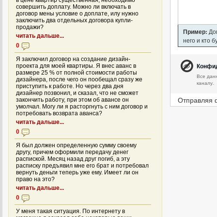
в цене квартир существенная, необходимо
совершить доплату. Можно ли включать в
договор мены условие о доплате, илу нужно
заключить два отдельных договора купли-
продажи?
Пример:
Дом
читать дальше...
него и кто 
0
Я заключил договор на создание дизайн-
Конфи
проекта для моей квартиры. Я внес аванс в
размере 25 % от полной стоимости работы
Все дан
дизайнера, после чего он пообещал сразу же
каналу.
приступить к работе. Но через два дня
дизайнер позвонил, и сказал, что не сможет
Отправляя 
закончить работу, при этом об авансе он
умолчал. Могу ли я расторгнуть с ним договор и
потребовать возврата аванса?
читать дальше...
0
Я был должен определенную сумму своему
другу, причем оформили передачу денег
распиской. Месяц назад друг погиб, а эту
расписку предъявил мне его брат и потребовал
вернуть деньги теперь уже ему. Имеет ли он
право на это?
читать дальше...
0
У меня такая ситуация. По интернету в