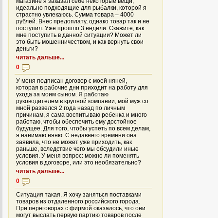
магазине я заказал себе некоторые вещи,
идеально подходящие для рыбалки, которой я
страстно увлекаюсь. Сумма товара – 4000
рублей. Внес предоплату, однако товар так и не
поступил. Уже прошло 3 недели. Скажите, как
мне поступить в данной ситуации? Может ли
это быть мошенничеством, и как вернуть свои
деньги?
читать дальше...
0
У меня подписан договор с моей няней,
которая в рабочие дни приходит на работу для
ухода за моим сыном. Я работаю
руководителем в крупной компании, мой муж со
мной развелся 2 года назад по личным
причинам, я сама воспитываю ребенка и много
работаю, чтобы обеспечить ему достойное
будущее. Для того, чтобы успеть по всем делам,
я нанимаю няню. С недавнего времени она
заявила, что не может уже приходить, как
раньше, вследствие чего мы обсудили иные
условия. У меня вопрос: можно ли поменять
условия в договоре, или это необязательно?
читать дальше...
0
Ситуация такая. Я хочу заняться поставками
товаров из отдаленного российского города.
При переговорах с фирмой оказалось, что они
могут выслать первую партию товаров после