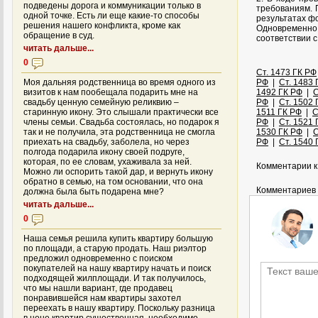
подведены дорога и коммуникации только в
требованиям. 
одной точке. Есть ли еще какие-то способы
результатах ф
решения нашего конфликта, кроме как
Одновременно
обращение в суд.
соответствии с
читать дальше...
0
Ст. 1473 ГК РФ
Моя дальняя родственница во время одного из
РФ
|
Ст. 1483 
визитов к нам пообещала подарить мне на
1492 ГК РФ
|
С
свадьбу ценную семейную реликвию –
РФ
|
Ст. 1502 
старинную икону. Это слышали практически все
1511 ГК РФ
|
С
члены семьи. Свадьба состоялась, но подарок я
РФ
|
Ст. 1521 
так и не получила, эта родственница не смогла
1530 ГК РФ
|
С
приехать на свадьбу, заболела, но через
РФ
|
Ст. 1540 
полгода подарила икону своей подруге,
которая, по ее словам, ухаживала за ней.
Комментарии к 
Можно ли оспорить такой дар, и вернуть икону
обратно в семью, на том основании, что она
Комментариев 
должна была быть подарена мне?
читать дальше...
0
Наша семья решила купить квартиру большую
по площади, а старую продать. Наш риэлтор
предложил одновременно с поиском
покупателей на нашу квартиру начать и поиск
подходящей жилплощади. И так получилось,
что мы нашли вариант, где продавец
понравившейся нам квартиры захотел
переехать в нашу квартиру. Поскольку разница