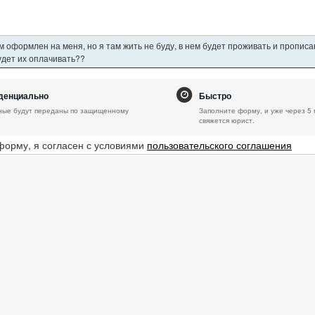
 оформлен на меня, но я там жить не буду, в нем будет проживать и пропис
будет их оплачивать??
денциально
Быстро
ные будут переданы по защищенному
Заполните форму, и уже через 5 
свяжется юрист.
форму, я согласен с условиями
пользовательского соглашения