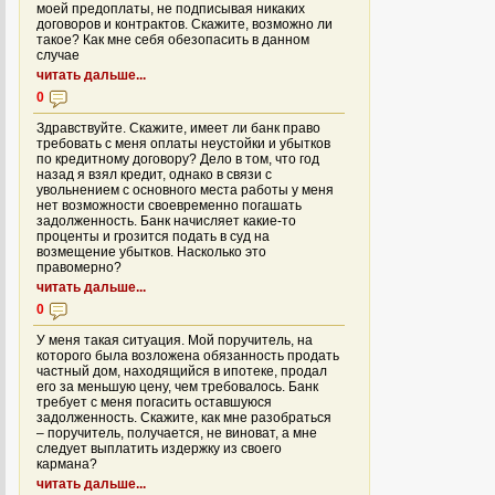
моей предоплаты, не подписывая никаких
договоров и контрактов. Скажите, возможно ли
такое? Как мне себя обезопасить в данном
случае
читать дальше...
0
Здравствуйте. Скажите, имеет ли банк право
требовать с меня оплаты неустойки и убытков
по кредитному договору? Дело в том, что год
назад я взял кредит, однако в связи с
увольнением с основного места работы у меня
нет возможности своевременно погашать
задолженность. Банк начисляет какие-то
проценты и грозится подать в суд на
возмещение убытков. Насколько это
правомерно?
читать дальше...
0
У меня такая ситуация. Мой поручитель, на
которого была возложена обязанность продать
частный дом, находящийся в ипотеке, продал
его за меньшую цену, чем требовалось. Банк
требует с меня погасить оставшуюся
задолженность. Скажите, как мне разобраться
– поручитель, получается, не виноват, а мне
следует выплатить издержку из своего
кармана?
читать дальше...