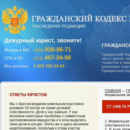
Дежурный юрист, звоните!
ГРАЖДАНСК
938-86-71
Москва и МО
(499)
Гражданский Ко
467-34-68
СПб и ЛО
(812)
часто вносят и
тонкостях и ню
Все регионы
8 800 350-24-63
решением будет
Гражданского ко
ГЛАВНАЯ
—
Г
ОТВЕТЫ ЮРИСТОВ
Формальная эк
Мы с братом владеем земельным участком в
СТ 1498 ГК
размере 10 гектар на праве долевой
собственности. Доли у нас равные. У нас
возникли некоторые проблемы с совместным
распоряжением имущества и я хочу выделить
1. Формальная
свою долю в натуре. Опять же и здесь возникли
собственности
недопонимания, поскольку к этому участку
2. В ходе про