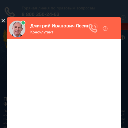
Дежурный юрист, звоните!
938-86-71
Москва и МО
(499)
467-34-68
СПб и ЛО
(812)
Все регионы
8 800 350-24-63
ГРАЖДАНСКИЙ КОДЕКС РОССИЙСКОЙ
ФЕДЕРАЦИИ 2026 - 2025
Гражданский Кодекс Российской Федерации является основным
документом правового поля в Российской Федерации. И именно по этой
причине в него часто вносят изменения. При работе с таким важным
документом необходимо убедиться в его актуальности на данный
момент. Разобраться во всех тонкостях и нюансах не всегда