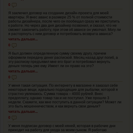
0
Я заключил договор на создание дизайн-проекта для моей
квартиры. Я внес аванс в размере 25 % от полной стоимости
работы дизайнера, после чего он пообещал сразу же приступить
к работе. Но через два дня дизайнер позвонил, и сказал, что не
сможет закончить работу, при этом об авансе он умолчал. Могу ли
я расторгнуть с ним договор и потребовать возврата аванса?
читать дальше...
0
Я был должен определенную сумму своему другу, причем
оформили передачу денег распиской. Месяц назад друг погиб, а
эту расписку предъявил мне его брат и потребовал вернуть
деньги теперь уже ему. Имеет ли он право на это?
читать дальше...
0
У меня такая ситуация. По интернету в магазине я заказал себе
некоторые вещи, идеально подходящие для рыбалки, которой я
страстно увлекаюсь. Сумма товара – 4000 рублей. Внес
предоплату, однако товар так и не поступил. Уже прошло 3
недели. Скажите, как мне поступить в данной ситуации? Может ли
это быть мошенничеством, и как вернуть свои деньги?
читать дальше...
0
У меня подписан договор с моей няней, которая в рабочие дни
приходит на работу для ухода за моим сыном. Я работаю