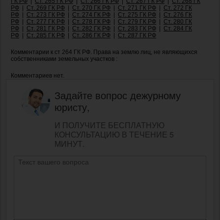
ГК РФ
|
Ст. 265 ГК РФ
|
Ст. 266 ГК РФ
|
Ст. 267 ГК РФ
|
Ст. 268 ГК
РФ
|
Ст. 269 ГК РФ
|
Ст. 270 ГК РФ
|
Ст. 271 ГК РФ
|
Ст. 272 ГК
РФ
|
Ст. 273 ГК РФ
|
Ст. 274 ГК РФ
|
Ст. 275 ГК РФ
|
Ст. 276 ГК
РФ
|
Ст. 277 ГК РФ
|
Ст. 278 ГК РФ
|
Ст. 279 ГК РФ
|
Ст. 280 ГК
РФ
|
Ст. 281 ГК РФ
|
Ст. 282 ГК РФ
|
Ст. 283 ГК РФ
|
Ст. 284 ГК
РФ
|
Ст. 285 ГК РФ
|
Ст. 286 ГК РФ
|
Ст. 287 ГК РФ
Комментарии к ст 264 ГК РФ. Права на землю лиц, не являющихся
собственниками земельных участков :
Комментариев нет.
Задайте вопрос дежурному
юристу,
И ПОЛУЧИТЕ БЕСПЛАТНУЮ
КОНСУЛЬТАЦИЮ В ТЕЧЕНИЕ 5
МИНУТ.