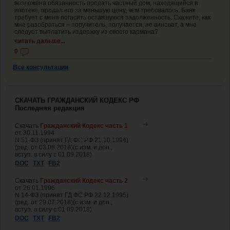
возложена обязанность продать частный дом, находящийся в
ипотеке, продал его за меньшую цену, чем требовалось. Банк
требует с меня погасить оставшуюся задолженность. Скажите, как
мне разобраться – поручитель, получается, не виноват, а мне
следует выплатить издержку из своего кармана?
читать дальше...
0
Все консультации
СКАЧАТЬ ГРАЖДАНСКИЙ КОДЕКС РФ
Последняя редакция
Скачать
Гражданский Кодекс часть 1
от 30.11.1994
N 51-ФЗ (принят ГД ФС РФ 21.10.1994)
(ред. от 03.08.2018)(с изм. и доп.,
вступ. в силу с 01.09.2018)
DOC
TXT
FB2
Скачать
Гражданский Кодекс часть 2
от 26.01.1996
N 14-ФЗ (принят ГД ФС РФ 22.12.1995)
(ред. от 29.07.2018)(с изм. и доп.,
вступ. в силу с 01.09.2018)
DOC
TXT
FB2