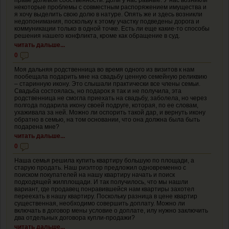
некоторые проблемы с совместным распоряжением имущества и
я хочу выделить свою долю в натуре. Опять же и здесь возникли
недопонимания, поскольку к этому участку подведены дорога и
коммуникации только в одной точке. Есть ли еще какие-то способы
решения нашего конфликта, кроме как обращение в суд.
читать дальше...
0
Моя дальняя родственница во время одного из визитов к нам
пообещала подарить мне на свадьбу ценную семейную реликвию
– старинную икону. Это слышали практически все члены семьи.
Свадьба состоялась, но подарок я так и не получила, эта
родственница не смогла приехать на свадьбу, заболела, но через
полгода подарила икону своей подруге, которая, по ее словам,
ухаживала за ней. Можно ли оспорить такой дар, и вернуть икону
обратно в семью, на том основании, что она должна была быть
подарена мне?
читать дальше...
0
Наша семья решила купить квартиру большую по площади, а
старую продать. Наш риэлтор предложил одновременно с
поиском покупателей на нашу квартиру начать и поиск
подходящей жилплощади. И так получилось, что мы нашли
вариант, где продавец понравившейся нам квартиры захотел
переехать в нашу квартиру. Поскольку разница в цене квартир
существенная, необходимо совершить доплату. Можно ли
включать в договор мены условие о доплате, илу нужно заключить
два отдельных договора купли-продажи?
читать дальше...