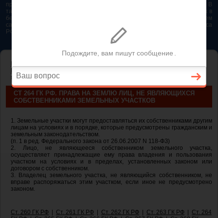
представляется возможным. Особенно если это нужно сделать быстро. В
таком случае самым простым и эффективным решением будет звонок в
бесплатную юридическую консультацию. Телефон указан на нашем
сайте. На сайте опубликована последняя редакция Гражданского кодекса
РФ 2026 - 2025
ГЛАВНАЯ
—
ГЛАВА 17. ПРАВО СОБСТВЕННОСТИ И ДРУГИЕ
ВЕЩНЫЕ ПРАВА НА ЗЕМЛЮ
— ст 264 ГК РФ. Права на землю лиц, не
являющихся собственниками земельных участков
СТ 264 ГК РФ. ПРАВА НА ЗЕМЛЮ ЛИЦ, НЕ ЯВЛЯЮЩИХСЯ
СОБСТВЕННИКАМИ ЗЕМЕЛЬНЫХ УЧАСТКОВ
1. Земельные участки могут предоставляться их собственниками другим
лицам на условиях и в порядке, которые предусмотрены гражданским и
земельным законодательством.
(п. 1 в ред. Федерального закона от 26.06.2007 N 118-ФЗ)
2. Лицо, не являющееся собственником земельного участка,
осуществляет принадлежащие ему права владения и пользования
участком на условиях и в пределах, установленных законом или
договором с собственником.
3. Владелец земельного участка, не являющийся собственником, не
вправе распоряжаться этим участком, если иное не предусмотрено
законом.
Ст. 260 ГК РФ
|
Ст. 261 ГК РФ
|
Ст. 262 ГК РФ
|
Ст. 263 ГК РФ
|
Ст. 264