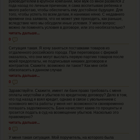
руководителем в крупной компании, мой муж со мной развелся 2
года назад по личным причинам, я сама воспитываю ребенка и
много работаю, чтобы обеспечить ему достойное будущее. Для
того, чтобы успеть по всем делам, я нанимаю няню. С недавнего
времени она заявила, что не может уже приходить, как раньше,
вследствие чего мы обсудили иные условия. У меня вопрос:
можно ли поменять условия в договоре, или это необязательно?
читать дальше...
0
Ситуация такая. Я хочу заняться поставками товаров из
отдаленного российского города. При переговорах с фирмой
оказалось, что они могут выслать первую партию товаров после
моей предоплаты, не подписывая никаких договоров и
контрактов. Скажите, возможно ли такое? Как мне себя
обезопасить в данном случае
читать дальше...
0
Здравствуйте. Скажите, имеет ли банк право требовать с меня
оплаты неустойки и убытков по кредитному договору? Дело в том,
что год назад я взял кредит, однако в связи с увольнением с
основного места работы у меня нет возможности своевременно
погашать задолженность. Банк начисляет какие-то проценты и
грозится подать в суд на возмещение убытков. Насколько это
правомерно?
читать дальше...
0
У меня такая ситуация. Мой поручитель, на которого была