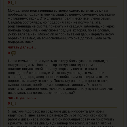
0
Моя дальняя родственница во время одного из визитов к нам
пообещала подарить мне на свадьбу ценную семейную реликвию
– старинную икону. Это слышали практически все члены семьи.
Свадьба состоялась, но подарок я так и не получила, эта
родственница не смогла приехать на свадьбу, заболела, но через
полгода подарила икону своей подруге, которая, по ее словам,
ухаживала за ней. Можно ли оспорить такой дар, и вернуть икону
обратно в семью, на том основании, что она должна была быть
подарена мне?
читать дальше...
0
Наша семья решила купить квартиру большую по площади, а
старую продать. Наш риэлтор предложил одновременно с
поиском покупателей на нашу квартиру начать и поиск
подходящей жилплощади. И так получилось, что мы нашли
вариант, где продавец понравившейся нам квартиры захотел
переехать в нашу квартиру. Поскольку разница в цене квартир
существенная, необходимо совершить доплату. Можно ли
включать в договор мены условие о доплате, илу нужно заключить
два отдельных договора купли-продажи?
читать дальше...
0
Я заключил договор на создание дизайн-проекта для моей
квартиры. Я внес аванс в размере 25 % от полной стоимости
работы дизайнера, после чего он пообещал сразу же приступить
к работе. Но через два дня дизайнер позвонил, и сказал, что не