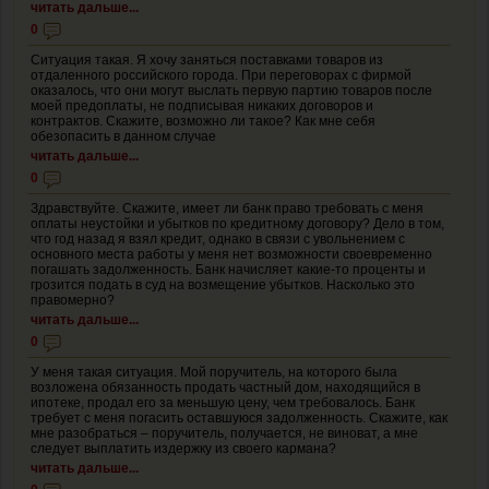
читать дальше...
0
Ситуация такая. Я хочу заняться поставками товаров из
отдаленного российского города. При переговорах с фирмой
оказалось, что они могут выслать первую партию товаров после
моей предоплаты, не подписывая никаких договоров и
контрактов. Скажите, возможно ли такое? Как мне себя
обезопасить в данном случае
читать дальше...
0
Здравствуйте. Скажите, имеет ли банк право требовать с меня
оплаты неустойки и убытков по кредитному договору? Дело в том,
что год назад я взял кредит, однако в связи с увольнением с
основного места работы у меня нет возможности своевременно
погашать задолженность. Банк начисляет какие-то проценты и
грозится подать в суд на возмещение убытков. Насколько это
правомерно?
читать дальше...
0
У меня такая ситуация. Мой поручитель, на которого была
возложена обязанность продать частный дом, находящийся в
ипотеке, продал его за меньшую цену, чем требовалось. Банк
требует с меня погасить оставшуюся задолженность. Скажите, как
мне разобраться – поручитель, получается, не виноват, а мне
следует выплатить издержку из своего кармана?
читать дальше...