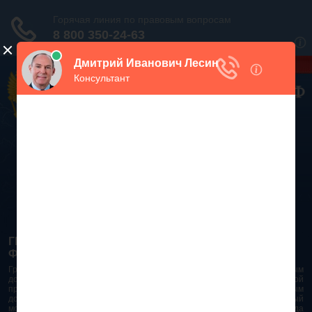
Дежурный юрист, звоните!
938-86-71
Москва и МО
(499)
467-34-68
СПб и ЛО
(812)
Все регионы
8 800 350-24-63
ГРАЖДАНСКИЙ КОДЕКС РОССИЙСКОЙ
ФЕДЕРАЦИИ 2026 - 2025
Гражданский Кодекс Российской Федерации является основным
документом правового поля в Российской Федерации. И именно по этой
причине в него часто вносят изменения. При работе с таким важным
документом необходимо убедиться в его актуальности на данный
момент. Разобраться во всех тонкостях и нюансах не всегда