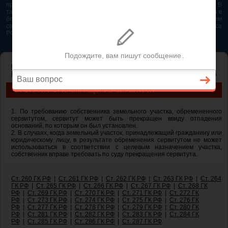
представляется возможным. Особенно если это нужно сделать быстро. В
таком случае самым простым и эффективным решением будет звонок в
бесплатную юридическую консультацию. Телефон указан на нашем
сайте. На сайте опубликована последняя редакция Гражданского кодекса
РФ 2026 - 2025
ГЛАВНАЯ
—
ГЛАВА 17. ПРАВО СОБСТВЕННОСТИ И ДРУГИЕ
ВЕЩНЫЕ ПРАВА НА ЗЕМЛЮ
— ст 276 ГК РФ. Прекращение сервитута
СТ 276 ГК РФ. ПРЕКРАЩЕНИЕ СЕРВИТУТА
1. По требованию собственника земельного участка, обремененного
сервитутом, сервитут может быть прекращен ввиду отпадения
оснований, по которым он был установлен.
2. В случаях, когда земельный участок, принадлежащий гражданину или
юридическому лицу, в результате обременения сервитутом не может
использоваться в соответствии с целевым назначением участка,
собственник вправе требовать по суду прекращения сервитута.
Ст. 260 ГК РФ
|
Ст. 261 ГК РФ
|
Ст. 262 ГК РФ
|
Ст. 263 ГК РФ
|
Ст. 264
ГК РФ
|
Ст. 265 ГК РФ
|
Ст. 266 ГК РФ
|
Ст. 267 ГК РФ
|
Ст. 268 ГК
РФ
|
Ст. 269 ГК РФ
|
Ст. 270 ГК РФ
|
Ст. 271 ГК РФ
|
Ст. 272 ГК
РФ
|
Ст. 273 ГК РФ
|
Ст. 274 ГК РФ
|
Ст. 275 ГК РФ
|
Ст. 276 ГК
РФ
|
Ст. 277 ГК РФ
|
Ст. 278 ГК РФ
|
Ст. 279 ГК РФ
|
Ст. 280 ГК
РФ
|
Ст. 281 ГК РФ
|
Ст. 282 ГК РФ
|
Ст. 283 ГК РФ
|
Ст. 284 ГК
РФ
|
Ст. 285 ГК РФ
|
Ст. 286 ГК РФ
|
Ст. 287 ГК РФ