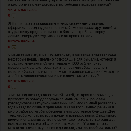
сможет закончить работу, при этом об авансе он умолчал. Могу ли
я расторгнуть с ним договор и потребовать возврата аванса?
читать дальше...
0
Я был должен определенную сумму своему другу, причем
оформили передачу денег распиской. Месяц назад друг погиб, а
эту расписку предъявил мне его брат и потребовал вернуть
деньги теперь уже ему. Имеет ли он право на это?
читать дальше...
0
У меня такая ситуация. По интернету в магазине я заказал себе
некоторые вещи, идеально подходящие для рыбалки, которой я
страстно увлекаюсь. Сумма товара – 4000 рублей. Внес
предоплату, однако товар так и не поступил. Уже прошло 3
недели. Скажите, как мне поступить в данной ситуации? Может ли
это быть мошенничеством, и как вернуть свои деньги?
читать дальше...
0
У меня подписан договор с моей няней, которая в рабочие дни
приходит на работу для ухода за моим сыном. Я работаю
руководителем в крупной компании, мой муж со мной развелся 2
года назад по личным причинам, я сама воспитываю ребенка и
много работаю, чтобы обеспечить ему достойное будущее. Для
того, чтобы успеть по всем делам, я нанимаю няню. С недавнего
времени она заявила, что не может уже приходить, как раньше,
вследствие чего мы обсудили иные условия. У меня вопрос:
можно ли поменять условия в договоре, или это необязательно?