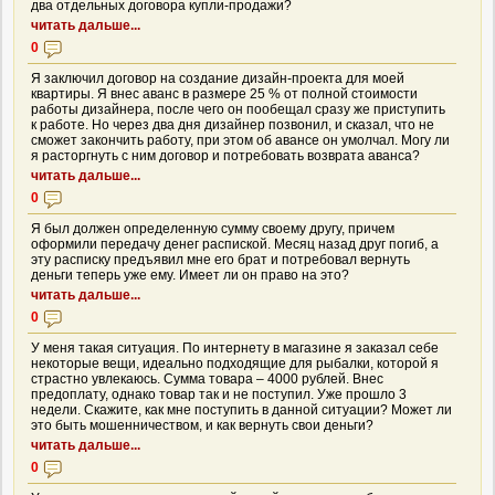
два отдельных договора купли-продажи?
читать дальше...
0
Я заключил договор на создание дизайн-проекта для моей
квартиры. Я внес аванс в размере 25 % от полной стоимости
работы дизайнера, после чего он пообещал сразу же приступить
к работе. Но через два дня дизайнер позвонил, и сказал, что не
сможет закончить работу, при этом об авансе он умолчал. Могу ли
я расторгнуть с ним договор и потребовать возврата аванса?
читать дальше...
0
Я был должен определенную сумму своему другу, причем
оформили передачу денег распиской. Месяц назад друг погиб, а
эту расписку предъявил мне его брат и потребовал вернуть
деньги теперь уже ему. Имеет ли он право на это?
читать дальше...
0
У меня такая ситуация. По интернету в магазине я заказал себе
некоторые вещи, идеально подходящие для рыбалки, которой я
страстно увлекаюсь. Сумма товара – 4000 рублей. Внес
предоплату, однако товар так и не поступил. Уже прошло 3
недели. Скажите, как мне поступить в данной ситуации? Может ли
это быть мошенничеством, и как вернуть свои деньги?
читать дальше...
0