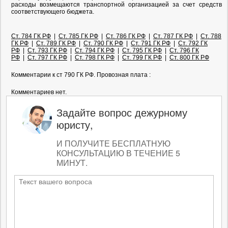
расходы возмещаются транспортной организацией за счет средств
соответствующего бюджета.
Ст. 784 ГК РФ
|
Ст. 785 ГК РФ
|
Ст. 786 ГК РФ
|
Ст. 787 ГК РФ
|
Ст. 788
ГК РФ
|
Ст. 789 ГК РФ
|
Ст. 790 ГК РФ
|
Ст. 791 ГК РФ
|
Ст. 792 ГК
РФ
|
Ст. 793 ГК РФ
|
Ст. 794 ГК РФ
|
Ст. 795 ГК РФ
|
Ст. 796 ГК
РФ
|
Ст. 797 ГК РФ
|
Ст. 798 ГК РФ
|
Ст. 799 ГК РФ
|
Ст. 800 ГК РФ
Комментарии к ст 790 ГК РФ. Провозная плата :
Комментариев нет.
Задайте вопрос дежурному
юристу,
И ПОЛУЧИТЕ БЕСПЛАТНУЮ
КОНСУЛЬТАЦИЮ В ТЕЧЕНИЕ 5
МИНУТ.