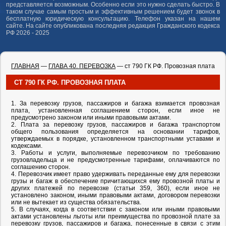
представляется возможным. Особенно если это нужно сделать быстро. В
таком случае самым простым и эффективным решением будет звонок в
бесплатную юридическую консультацию. Телефон указан на нашем
сайте. На сайте опубликована последняя редакция Гражданского кодекса
РФ 2026 - 2025
ГЛАВНАЯ
—
ГЛАВА 40. ПЕРЕВОЗКА
— ст 790 ГК РФ. Провозная плата
СТ 790 ГК РФ. ПРОВОЗНАЯ ПЛАТА
1. За перевозку грузов, пассажиров и багажа взимается провозная
плата, установленная соглашением сторон, если иное не
предусмотрено законом или иными правовыми актами.
2. Плата за перевозку грузов, пассажиров и багажа транспортом
общего пользования определяется на основании тарифов,
утверждаемых в порядке, установленном транспортными уставами и
кодексами.
3. Работы и услуги, выполняемые перевозчиком по требованию
грузовладельца и не предусмотренные тарифами, оплачиваются по
соглашению сторон.
4. Перевозчик имеет право удерживать переданные ему для перевозки
грузы и багаж в обеспечение причитающихся ему провозной платы и
других платежей по перевозке (статьи 359, 360), если иное не
установлено законом, иными правовыми актами, договором перевозки
или не вытекает из существа обязательства.
5. В случаях, когда в соответствии с законом или иными правовыми
актами установлены льготы или преимущества по провозной плате за
перевозку грузов, пассажиров и багажа, понесенные в связи с этим