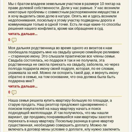
Мы с братом владеем земельным участком в размере 10 гектар на
праве долевой собственности. Доли у нас равные. У нас возникли
некоторые проблемы с совместным распоряжением имущества и
я хочу выделить свою долю в натуре. Опять же и здесь возникли
недопонимания, поскольку к этому участку подведены дорога и
коммуникации только в одной точке. Есть ли еще какие-то способы
решения нашего конфликта, кроме как обращение в суд.
читать дальше...
0
Моя дальняя родственница во время одного из визитов к нам
пообещала подарить мне на свадьбу ценную семейную реликвию
– старинную икону. Это слышали практически все члены семьи.
Свадьба состоялась, но подарок я так и не получила, эта
родственница не смогла приехать на свадьбу, заболела, но через
полгода подарила икону своей подруге, которая, по ее словам,
ухаживала за ней. Можно ли оспорить такой дар, и вернуть икону
обратно в семью, на том основании, что она должна была быть
подарена мне?
читать дальше...
0
Наша семья решила купить квартиру большую по площади, а
старую продать. Наш риэлтор предложил одновременно с
поиском покупателей на нашу квартиру начать и поиск
подходящей жилплощади. И так получилось, что мы нашли
вариант, где продавец понравившейся нам квартиры захотел
переехать в нашу квартиру. Поскольку разница в цене квартир
существенная, необходимо совершить доплату. Можно ли
включать в договор мены условие о доплате, илу нужно заключить