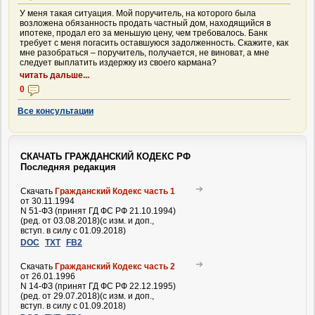
У меня такая ситуация. Мой поручитель, на которого была
возложена обязанность продать частный дом, находящийся в
ипотеке, продал его за меньшую цену, чем требовалось. Банк
требует с меня погасить оставшуюся задолженность. Скажите, как
мне разобраться – поручитель, получается, не виноват, а мне
следует выплатить издержку из своего кармана?
читать дальше...
0
Все консультации
СКАЧАТЬ ГРАЖДАНСКИЙ КОДЕКС РФ
Последняя редакция
Скачать
Гражданский Кодекс часть 1
от 30.11.1994
N 51-ФЗ (принят ГД ФС РФ 21.10.1994)
(ред. от 03.08.2018)(с изм. и доп.,
вступ. в силу с 01.09.2018)
DOC
TXT
FB2
Скачать
Гражданский Кодекс часть 2
от 26.01.1996
N 14-ФЗ (принят ГД ФС РФ 22.12.1995)
(ред. от 29.07.2018)(с изм. и доп.,
вступ. в силу с 01.09.2018)