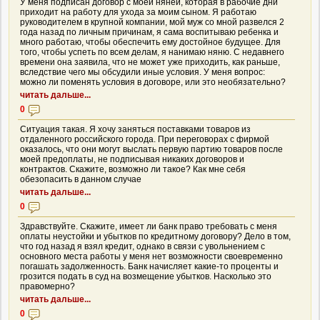
У меня подписан договор с моей няней, которая в рабочие дни
приходит на работу для ухода за моим сыном. Я работаю
руководителем в крупной компании, мой муж со мной развелся 2
года назад по личным причинам, я сама воспитываю ребенка и
много работаю, чтобы обеспечить ему достойное будущее. Для
того, чтобы успеть по всем делам, я нанимаю няню. С недавнего
времени она заявила, что не может уже приходить, как раньше,
вследствие чего мы обсудили иные условия. У меня вопрос:
можно ли поменять условия в договоре, или это необязательно?
читать дальше...
0
Ситуация такая. Я хочу заняться поставками товаров из
отдаленного российского города. При переговорах с фирмой
оказалось, что они могут выслать первую партию товаров после
моей предоплаты, не подписывая никаких договоров и
контрактов. Скажите, возможно ли такое? Как мне себя
обезопасить в данном случае
читать дальше...
0
Здравствуйте. Скажите, имеет ли банк право требовать с меня
оплаты неустойки и убытков по кредитному договору? Дело в том,
что год назад я взял кредит, однако в связи с увольнением с
основного места работы у меня нет возможности своевременно
погашать задолженность. Банк начисляет какие-то проценты и
грозится подать в суд на возмещение убытков. Насколько это
правомерно?
читать дальше...
0