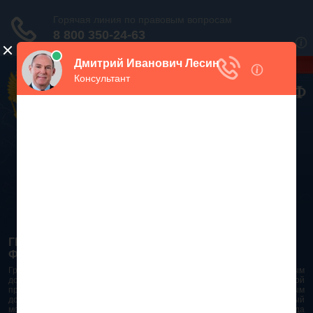
Дежурный юрист, звоните!
938-86-71
Москва и МО
(499)
467-34-68
СПб и ЛО
(812)
Все регионы
8 800 350-24-63
ГРАЖДАНСКИЙ КОДЕКС РОССИЙСКОЙ
ФЕДЕРАЦИИ 2026 - 2025
Гражданский Кодекс Российской Федерации является основным
документом правового поля в Российской Федерации. И именно по этой
причине в него часто вносят изменения. При работе с таким важным
документом необходимо убедиться в его актуальности на данный
момент. Разобраться во всех тонкостях и нюансах не всегда