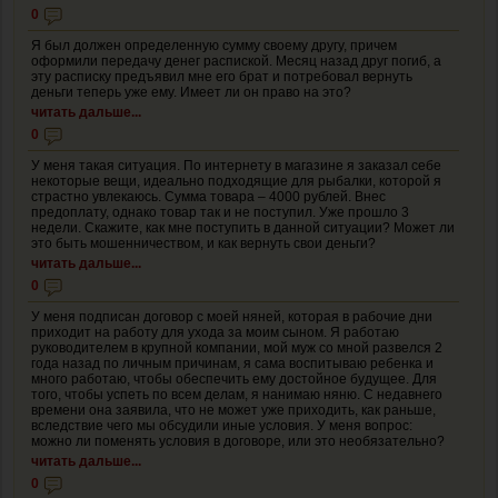
0
Я был должен определенную сумму своему другу, причем
оформили передачу денег распиской. Месяц назад друг погиб, а
эту расписку предъявил мне его брат и потребовал вернуть
деньги теперь уже ему. Имеет ли он право на это?
читать дальше...
0
У меня такая ситуация. По интернету в магазине я заказал себе
некоторые вещи, идеально подходящие для рыбалки, которой я
страстно увлекаюсь. Сумма товара – 4000 рублей. Внес
предоплату, однако товар так и не поступил. Уже прошло 3
недели. Скажите, как мне поступить в данной ситуации? Может ли
это быть мошенничеством, и как вернуть свои деньги?
читать дальше...
0
У меня подписан договор с моей няней, которая в рабочие дни
приходит на работу для ухода за моим сыном. Я работаю
руководителем в крупной компании, мой муж со мной развелся 2
года назад по личным причинам, я сама воспитываю ребенка и
много работаю, чтобы обеспечить ему достойное будущее. Для
того, чтобы успеть по всем делам, я нанимаю няню. С недавнего
времени она заявила, что не может уже приходить, как раньше,
вследствие чего мы обсудили иные условия. У меня вопрос:
можно ли поменять условия в договоре, или это необязательно?
читать дальше...
0