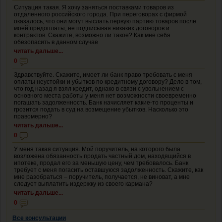
Ситуация такая. Я хочу заняться поставками товаров из
отдаленного российского города. При переговорах с фирмой
оказалось, что они могут выслать первую партию товаров после
моей предоплаты, не подписывая никаких договоров и
контрактов. Скажите, возможно ли такое? Как мне себя
обезопасить в данном случае
читать дальше...
0
Здравствуйте. Скажите, имеет ли банк право требовать с меня
оплаты неустойки и убытков по кредитному договору? Дело в том,
что год назад я взял кредит, однако в связи с увольнением с
основного места работы у меня нет возможности своевременно
погашать задолженность. Банк начисляет какие-то проценты и
грозится подать в суд на возмещение убытков. Насколько это
правомерно?
читать дальше...
0
У меня такая ситуация. Мой поручитель, на которого была
возложена обязанность продать частный дом, находящийся в
ипотеке, продал его за меньшую цену, чем требовалось. Банк
требует с меня погасить оставшуюся задолженность. Скажите, как
мне разобраться – поручитель, получается, не виноват, а мне
следует выплатить издержку из своего кармана?
читать дальше...
0
Все консультации