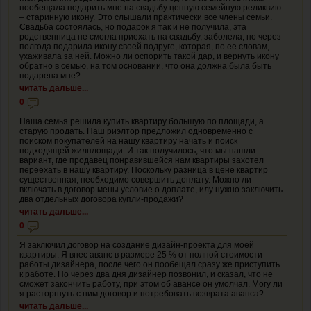
пообещала подарить мне на свадьбу ценную семейную реликвию
– старинную икону. Это слышали практически все члены семьи.
Свадьба состоялась, но подарок я так и не получила, эта
родственница не смогла приехать на свадьбу, заболела, но через
полгода подарила икону своей подруге, которая, по ее словам,
ухаживала за ней. Можно ли оспорить такой дар, и вернуть икону
обратно в семью, на том основании, что она должна была быть
подарена мне?
читать дальше...
0
Наша семья решила купить квартиру большую по площади, а
старую продать. Наш риэлтор предложил одновременно с
поиском покупателей на нашу квартиру начать и поиск
подходящей жилплощади. И так получилось, что мы нашли
вариант, где продавец понравившейся нам квартиры захотел
переехать в нашу квартиру. Поскольку разница в цене квартир
существенная, необходимо совершить доплату. Можно ли
включать в договор мены условие о доплате, илу нужно заключить
два отдельных договора купли-продажи?
читать дальше...
0
Я заключил договор на создание дизайн-проекта для моей
квартиры. Я внес аванс в размере 25 % от полной стоимости
работы дизайнера, после чего он пообещал сразу же приступить
к работе. Но через два дня дизайнер позвонил, и сказал, что не
сможет закончить работу, при этом об авансе он умолчал. Могу ли
я расторгнуть с ним договор и потребовать возврата аванса?
читать дальше...