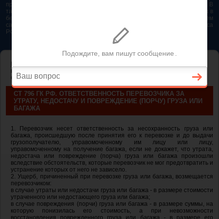
представляется возможным. Особенно если это нужно сделать быстро. В
таком случае самым простым и эффективным решением будет звонок в
бесплатную юридическую консультацию. Телефон указан на нашем
сайте. На сайте опубликована последняя редакция Гражданского кодекса
РФ 2026 - 2025
ГЛАВНАЯ
—
ГЛАВА 40. ПЕРЕВОЗКА
— ст 796 ГК РФ. Ответственность
перевозчика за утрату, недостачу и повреждение (порчу) груза или
багажа
СТ 796 ГК РФ. ОТВЕТСТВЕННОСТЬ ПЕРЕВОЗЧИКА ЗА
УТРАТУ, НЕДОСТАЧУ И ПОВРЕЖДЕНИЕ (ПОРЧУ) ГРУЗА ИЛИ
БАГАЖА
1. Перевозчик несет ответственность за несохранность груза или
багажа, происшедшую после принятия его к перевозке и до выдачи
грузополучателю, управомоченному им лицу или лицу,
управомоченному на получение багажа, если не докажет, что утрата,
недостача или повреждение (порча) груза или багажа произошли
вследствие обстоятельств, которые перевозчик не мог предотвратить и
устранение которых от него не зависело.
2. Ущерб, причиненный при перевозке груза или багажа, возмещается
перевозчиком:
в случае утраты или недостачи груза или багажа - в размере стоимости
утраченного или недостающего груза или багажа;
в случае повреждения (порчи) груза или багажа - в размере суммы, на
которую понизилась его стоимость, а при невозможности
восстановления поврежденного груза или багажа - в размере его