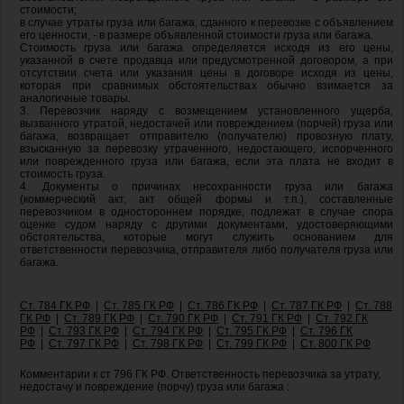
стоимости;
в случае утраты груза или багажа, сданного к перевозке с объявлением
его ценности, - в размере объявленной стоимости груза или багажа.
Стоимость груза или багажа определяется исходя из его цены,
указанной в счете продавца или предусмотренной договором, а при
отсутствии счета или указания цены в договоре исходя из цены,
которая при сравнимых обстоятельствах обычно взимается за
аналогичные товары.
3. Перевозчик наряду с возмещением установленного ущерба,
вызванного утратой, недостачей или повреждением (порчей) груза или
багажа, возвращает отправителю (получателю) провозную плату,
взысканную за перевозку утраченного, недостающего, испорченного
или поврежденного груза или багажа, если эта плата не входит в
стоимость груза.
4. Документы о причинах несохранности груза или багажа
(коммерческий акт, акт общей формы и т.п.), составленные
перевозчиком в одностороннем порядке, подлежат в случае спора
оценке судом наряду с другими документами, удостоверяющими
обстоятельства, которые могут служить основанием для
ответственности перевозчика, отправителя либо получателя груза или
багажа.
Ст. 784 ГК РФ
|
Ст. 785 ГК РФ
|
Ст. 786 ГК РФ
|
Ст. 787 ГК РФ
|
Ст. 788
ГК РФ
|
Ст. 789 ГК РФ
|
Ст. 790 ГК РФ
|
Ст. 791 ГК РФ
|
Ст. 792 ГК
РФ
|
Ст. 793 ГК РФ
|
Ст. 794 ГК РФ
|
Ст. 795 ГК РФ
|
Ст. 796 ГК
РФ
|
Ст. 797 ГК РФ
|
Ст. 798 ГК РФ
|
Ст. 799 ГК РФ
|
Ст. 800 ГК РФ
Комментарии к ст 796 ГК РФ. Ответственность перевозчика за утрату,
недостачу и повреждение (порчу) груза или багажа :