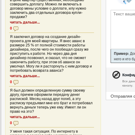
в цене квартир существенная, необходимо
совершить доплату. Можно ли включать в
договор мены условие о доплате, илу нужно
заключить два отдельных договора купли-
продажи?
читать дальше...
0
Я заключил договор на создание дизайн-
проекта для моей квартиры. Я внес аванс в
размере 25 % от полной стоимости работы
дизайнера, после чего он пообещал сразу же
Пример:
Дом
приступить к работе. Но через два дня
дизайнер позвонил, и сказал, что не сможет
него и кто 
закончить работу, при этом об авансе он
умолчал. Могу ли я расторгнуть с ним договор и
потребовать возврата аванса?
Конфи
читать дальше...
Все дан
0
каналу.
Я был должен определенную сумму своему
другу, причем оформили передачу денег
Отправляя 
распиской. Месяц назад друг погиб, а эту
расписку предъявил мне его брат и потребовал
вернуть деньги теперь уже ему. Имеет ли он
право на это?
читать дальше...
0
У меня такая ситуация. По интернету в