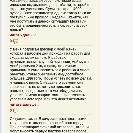
магазине я заказал себе некоторые вещи,
идеально подходящие для рыбалки, которой я
страстно увлекаюсь. Сумма товара – 4000
рублей. Внес предоплату, однако товар так и не
поступил. Уже прошло 3 недели. Скажите, как
мне поступить в данной ситуации? Может ли
это быть мошенничеством, и как вернуть свои
деньги?
читать дальше...
0
У меня подписан договор с моей няней,
которая в рабочие дни приходит на работу для
ухода за моим сыном. Я работаю
руководителем в крупной компании, мой муж со
мной развелся 2 года назад по личным
причинам, я сама воспитываю ребенка и много
работаю, чтобы обеспечить ему достойное
будущее. Для того, чтобы успеть по всем делам,
я нанимаю няню. С недавнего времени она
заявила, что не может уже приходить, как
раньше, вследствие чего мы обсудили иные
условия. У меня вопрос: можно ли поменять
условия в договоре, или это необязательно?
читать дальше...
0
Ситуация такая. Я хочу заняться поставками
товаров из отдаленного российского города.
При переговорах с фирмой оказалось, что они
могут выслать первую партию товаров после