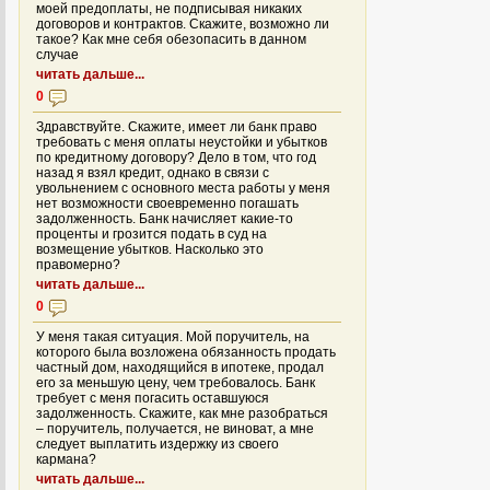
моей предоплаты, не подписывая никаких
договоров и контрактов. Скажите, возможно ли
такое? Как мне себя обезопасить в данном
случае
читать дальше...
0
Здравствуйте. Скажите, имеет ли банк право
требовать с меня оплаты неустойки и убытков
по кредитному договору? Дело в том, что год
назад я взял кредит, однако в связи с
увольнением с основного места работы у меня
нет возможности своевременно погашать
задолженность. Банк начисляет какие-то
проценты и грозится подать в суд на
возмещение убытков. Насколько это
правомерно?
читать дальше...
0
У меня такая ситуация. Мой поручитель, на
которого была возложена обязанность продать
частный дом, находящийся в ипотеке, продал
его за меньшую цену, чем требовалось. Банк
требует с меня погасить оставшуюся
задолженность. Скажите, как мне разобраться
– поручитель, получается, не виноват, а мне
следует выплатить издержку из своего
кармана?
читать дальше...