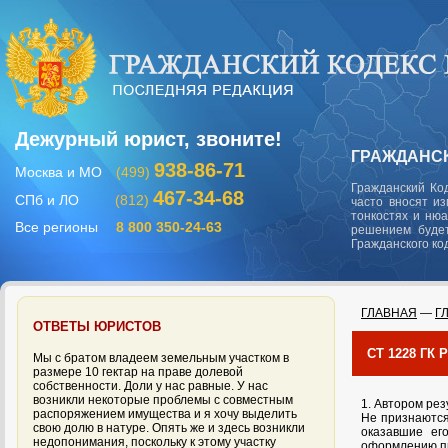
Дежурный юрист, звоните!
ГРАЖДАНСК
938-86-71
Москва и МО
(499)
Гражданский Ко
467-34-68
СПб и ЛО
(812)
часто вносят и
тонкостях и ню
Все регионы
8 800 350-24-63
решением будет
Гражданского ко
ГЛАВНАЯ
—
Г
ОТВЕТЫ ЮРИСТОВ
СТ 1228 ГК
Мы с братом владеем земельным участком в
размере 10 гектар на праве долевой
собственности. Доли у нас равные. У нас
возникли некоторые проблемы с совместным
1. Автором рез
распоряжением имущества и я хочу выделить
Не признаются
свою долю в натуре. Опять же и здесь возникли
оказавшие ег
недопонимания, поскольку к этому участку
оформлению пр