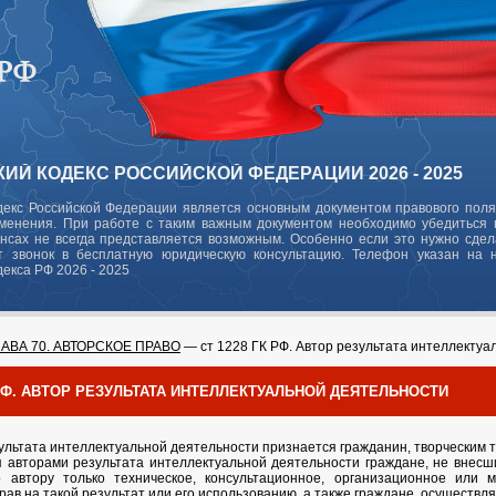
ИЙ КОДЕКС РОССИЙСКОЙ ФЕДЕРАЦИИ 2026 - 2025
декс Российской Федерации является основным документом правового поля
зменения. При работе с таким важным документом необходимо убедиться в
ансах не всегда представляется возможным. Особенно если это нужно сде
 звонок в бесплатную юридическую консультацию. Телефон указан на 
декса РФ 2026 - 2025
ЛАВА 70. АВТОРСКОЕ ПРАВО
— ст 1228 ГК РФ. Автор результата интеллектуа
 РФ. АВТОР РЕЗУЛЬТАТА ИНТЕЛЛЕКТУАЛЬНОЙ ДЕЯТЕЛЬНОСТИ
ультата интеллектуальной деятельности признается гражданин, творческим т
 авторами результата интеллектуальной деятельности граждане, не внесшие
о автору только техническое, консультационное, организационное или
ав на такой результат или его использованию, а также граждане, осуществл