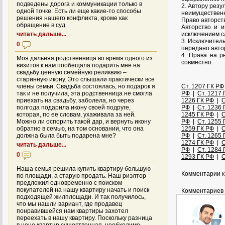
подведены дорога и коммуникации только в
2. Автору рез
одной точке. Есть ли еще какие-то способы
неимущественн
решения нашего конфликта, кроме как
Право авторст
обращение в суд.
Авторство и 
читать дальше...
исключением сл
3. Исключител
0
передано автор
4. Права на р
Моя дальняя родственница во время одного из
совместно.
визитов к нам пообещала подарить мне на
свадьбу ценную семейную реликвию –
старинную икону. Это слышали практически все
члены семьи. Свадьба состоялась, но подарок я
Ст. 1207 ГК РФ
так и не получила, эта родственница не смогла
РФ
|
Ст. 1217 
приехать на свадьбу, заболела, но через
1226 ГК РФ
|
С
полгода подарила икону своей подруге,
РФ
|
Ст. 1236 
которая, по ее словам, ухаживала за ней.
1245 ГК РФ
|
С
Можно ли оспорить такой дар, и вернуть икону
РФ
|
Ст. 1255 
обратно в семью, на том основании, что она
1259 ГК РФ
|
С
должна была быть подарена мне?
РФ
|
Ст. 1265 
1274 ГК РФ
|
С
читать дальше...
РФ
|
Ст. 1284 
0
1293 ГК РФ
|
С
Наша семья решила купить квартиру большую
Комментарии к 
по площади, а старую продать. Наш риэлтор
предложил одновременно с поиском
покупателей на нашу квартиру начать и поиск
Комментариев 
подходящей жилплощади. И так получилось,
что мы нашли вариант, где продавец
понравившейся нам квартиры захотел
переехать в нашу квартиру. Поскольку разница