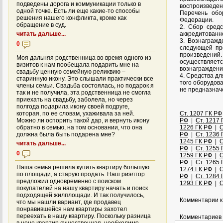
подведены дорога и коммуникации только в
воспроизведен
одной точке. Есть ли еще какие-то способы
Перечень обо
решения нашего конфликта, кроме как
Федерации.
обращение в суд.
2. Сбор сред
читать дальше...
аккредитованно
3. Вознаграж
0
следующей про
произведений
Моя дальняя родственница во время одного из
осуществляет
визитов к нам пообещала подарить мне на
вознаграждени
свадьбу ценную семейную реликвию –
4. Средства д
старинную икону. Это слышали практически все
того оборудов
члены семьи. Свадьба состоялась, но подарок я
не предназнач
так и не получила, эта родственница не смогла
приехать на свадьбу, заболела, но через
полгода подарила икону своей подруге,
которая, по ее словам, ухаживала за ней.
Ст. 1207 ГК РФ
Можно ли оспорить такой дар, и вернуть икону
РФ
|
Ст. 1217 
обратно в семью, на том основании, что она
1226 ГК РФ
|
С
должна была быть подарена мне?
РФ
|
Ст. 1236 
1245 ГК РФ
|
С
читать дальше...
РФ
|
Ст. 1255 
0
1259 ГК РФ
|
С
РФ
|
Ст. 1265 
Наша семья решила купить квартиру большую
1274 ГК РФ
|
С
по площади, а старую продать. Наш риэлтор
РФ
|
Ст. 1284 
предложил одновременно с поиском
1293 ГК РФ
|
С
покупателей на нашу квартиру начать и поиск
подходящей жилплощади. И так получилось,
Комментарии к
что мы нашли вариант, где продавец
понравившейся нам квартиры захотел
переехать в нашу квартиру. Поскольку разница
Комментариев 