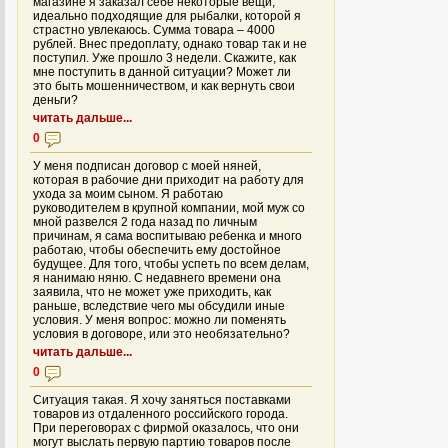
магазине я заказал себе некоторые вещи,
идеально подходящие для рыбалки, которой я
страстно увлекаюсь. Сумма товара – 4000
рублей. Внес предоплату, однако товар так и не
поступил. Уже прошло 3 недели. Скажите, как
мне поступить в данной ситуации? Может ли
это быть мошенничеством, и как вернуть свои
деньги?
читать дальше...
0
У меня подписан договор с моей няней,
которая в рабочие дни приходит на работу для
ухода за моим сыном. Я работаю
руководителем в крупной компании, мой муж со
мной развелся 2 года назад по личным
причинам, я сама воспитываю ребенка и много
работаю, чтобы обеспечить ему достойное
будущее. Для того, чтобы успеть по всем делам,
я нанимаю няню. С недавнего времени она
заявила, что не может уже приходить, как
раньше, вследствие чего мы обсудили иные
условия. У меня вопрос: можно ли поменять
условия в договоре, или это необязательно?
читать дальше...
0
Ситуация такая. Я хочу заняться поставками
товаров из отдаленного российского города.
При переговорах с фирмой оказалось, что они
могут выслать первую партию товаров после