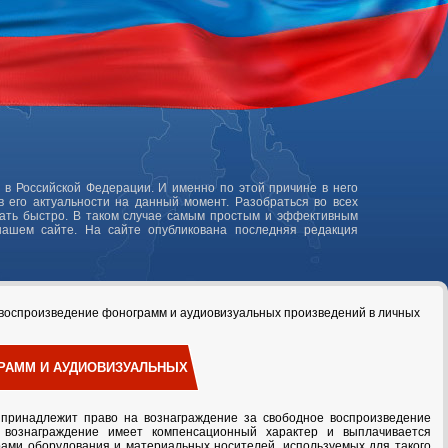
 в Российской Федерации. И именно по этой причине в него
 его актуальности на данный момент. Разобраться во всех
лать быстро. В таком случае самым простым и эффективным
нашем сайте. На сайте опубликована последняя редакция
 воспроизведение фонограмм и аудиовизуальных произведений в личных
ГРАММ И АУДИОВИЗУАЛЬНЫХ
 принадлежит право на вознаграждение за свободное воспроизведение
 вознаграждение имеет компенсационный характер и выплачивается
рами оборудования и материальных носителей, используемых для такого