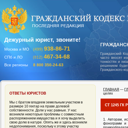
Дежурный юрист, звоните!
ГРАЖДАНСК
938-86-71
Москва и МО
(499)
Гражданский Ко
467-34-68
СПб и ЛО
(812)
часто вносят и
тонкостях и ню
Все регионы
8 800 350-24-63
решением будет
Гражданского ко
ГЛАВНАЯ
—
Г
ОТВЕТЫ ЮРИСТОВ
целях
Мы с братом владеем земельным участком в
СТ 1245 Г
размере 10 гектар на праве долевой
собственности. Доли у нас равные. У нас
возникли некоторые проблемы с совместным
распоряжением имущества и я хочу выделить
ПРОИЗВЕДЕ
1. Авторам, и
свою долю в натуре. Опять же и здесь возникли
фонограмм и 
недопонимания, поскольку к этому участку
правообладате