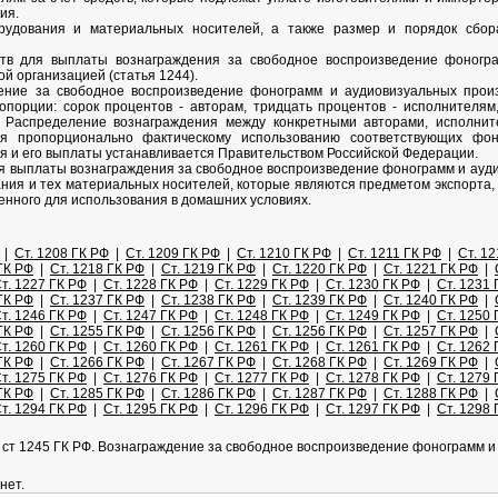
ия.
рудования и материальных носителей, а также размер и порядок сбора
ств для выплаты вознаграждения за свободное воспроизведение фоногр
й организацией (статья 1244).
дение за свободное воспроизведение фонограмм и аудиовизуальных прои
порции: сорок процентов - авторам, тридцать процентов - исполнителям
. Распределение вознаграждения между конкретными авторами, исполнит
ся пропорционально фактическому использованию соответствующих фо
я и его выплаты устанавливается Правительством Российской Федерации.
ля выплаты вознаграждения за свободное воспроизведение фонограмм и ауди
ания и тех материальных носителей, которые являются предметом экспорта,
енного для использования в домашних условиях.
|
Ст. 1208 ГК РФ
|
Ст. 1209 ГК РФ
|
Ст. 1210 ГК РФ
|
Ст. 1211 ГК РФ
|
Ст. 1
ГК РФ
|
Ст. 1218 ГК РФ
|
Ст. 1219 ГК РФ
|
Ст. 1220 ГК РФ
|
Ст. 1221 ГК РФ
|
т. 1227 ГК РФ
|
Ст. 1228 ГК РФ
|
Ст. 1229 ГК РФ
|
Ст. 1230 ГК РФ
|
Ст. 1231 
ГК РФ
|
Ст. 1237 ГК РФ
|
Ст. 1238 ГК РФ
|
Ст. 1239 ГК РФ
|
Ст. 1240 ГК РФ
|
т. 1246 ГК РФ
|
Ст. 1247 ГК РФ
|
Ст. 1248 ГК РФ
|
Ст. 1249 ГК РФ
|
Ст. 1250 
ГК РФ
|
Ст. 1255 ГК РФ
|
Ст. 1256 ГК РФ
|
Ст. 1256 ГК РФ
|
Ст. 1257 ГК РФ
|
т. 1260 ГК РФ
|
Ст. 1260 ГК РФ
|
Ст. 1261 ГК РФ
|
Ст. 1261 ГК РФ
|
Ст. 1262 
ГК РФ
|
Ст. 1266 ГК РФ
|
Ст. 1267 ГК РФ
|
Ст. 1268 ГК РФ
|
Ст. 1269 ГК РФ
|
т. 1275 ГК РФ
|
Ст. 1276 ГК РФ
|
Ст. 1277 ГК РФ
|
Ст. 1278 ГК РФ
|
Ст. 1279 
ГК РФ
|
Ст. 1285 ГК РФ
|
Ст. 1286 ГК РФ
|
Ст. 1287 ГК РФ
|
Ст. 1288 ГК РФ
|
т. 1294 ГК РФ
|
Ст. 1295 ГК РФ
|
Ст. 1296 ГК РФ
|
Ст. 1297 ГК РФ
|
Ст. 1298 
 ст 1245 ГК РФ. Вознаграждение за свободное воспроизведение фонограмм и
нет.