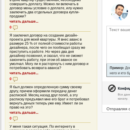
в цене квартир существенная, необходимо
совершить доплату. Можно ли включать в
договор мены условие о доплате, илу нужно
заключить два отдельных договора купли-
продажи?
читать дальше...
0
Я заключил договор на создание дизайн-
проекта для моей квартиры. Я внес аванс в
размере 25 % от полной стоимости работы
дизайнера, после чего он пообещал сразу же
приступить к работе. Но через два дня
дизайнер позвонил, и сказал, что не сможет
закончить работу, при этом об авансе он
умолчал. Могу ли я расторгнуть с ним договор и
Пример:
Дом
потребовать возврата аванса?
него и кто 
читать дальше...
0
Я был должен определенную сумму своему
Конфи
другу, причем оформили передачу денег
Все дан
распиской. Месяц назад друг погиб, а эту
каналу.
расписку предъявил мне его брат и потребовал
вернуть деньги теперь уже ему. Имеет ли он
право на это?
Отправляя 
читать дальше...
0
У меня такая ситуация. По интернету в