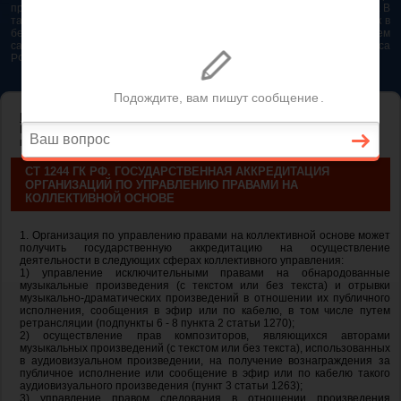
представляется возможным. Особенно если это нужно сделать быстро. В
таком случае самым простым и эффективным решением будет звонок в
бесплатную юридическую консультацию. Телефон указан на нашем
сайте. На сайте опубликована последняя редакция Гражданского кодекса
РФ 2026 - 2025
ГЛАВНАЯ
—
ГЛАВА 70. АВТОРСКОЕ ПРАВО
— ст 1244 ГК РФ.
Государственная аккредитация организаций по управлению правами
на коллективной основе
СТ 1244 ГК РФ. ГОСУДАРСТВЕННАЯ АККРЕДИТАЦИЯ
ОРГАНИЗАЦИЙ ПО УПРАВЛЕНИЮ ПРАВАМИ НА
КОЛЛЕКТИВНОЙ ОСНОВЕ
1. Организация по управлению правами на коллективной основе может
получить государственную аккредитацию на осуществление
деятельности в следующих сферах коллективного управления:
1) управление исключительными правами на обнародованные
музыкальные произведения (с текстом или без текста) и отрывки
музыкально-драматических произведений в отношении их публичного
исполнения, сообщения в эфир или по кабелю, в том числе путем
ретрансляции (подпункты 6 - 8 пункта 2 статьи 1270);
2) осуществление прав композиторов, являющихся авторами
музыкальных произведений (с текстом или без текста), использованных
в аудиовизуальном произведении, на получение вознаграждения за
публичное исполнение или сообщение в эфир или по кабелю такого
аудиовизуального произведения (пункт 3 статьи 1263);
3) управление правом следования в отношении произведения