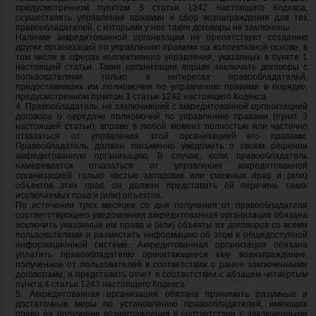
предусмотренном пунктом 3 статьи 1242 настоящего Кодекса,
осуществлять управление правами и сбор вознаграждения для тех
правообладателей, с которыми у нее такие договоры не заключены.
Наличие аккредитованной организации не препятствует созданию
других организаций по управлению правами на коллективной основе, в
том числе в сферах коллективного управления, указанных в пункте 1
настоящей статьи. Такие организации вправе заключать договоры с
пользователями только в интересах правообладателей,
предоставивших им полномочия по управлению правами в порядке,
предусмотренном пунктом 3 статьи 1242 настоящего Кодекса.
4. Правообладатель, не заключивший с аккредитованной организацией
договора о передаче полномочий по управлению правами (пункт 3
настоящей статьи), вправе в любой момент полностью или частично
отказаться от управления этой организацией его правами.
Правообладатель должен письменно уведомить о своем решении
аккредитованную организацию. В случае, если правообладатель
намеревается отказаться от управления аккредитованной
организацией только частью авторских или смежных прав и (или)
объектов этих прав, он должен представить ей перечень таких
исключаемых прав и (или) объектов.
По истечении трех месяцев со дня получения от правообладателя
соответствующего уведомления аккредитованная организация обязана
исключить указанные им права и (или) объекты из договоров со всеми
пользователями и разместить информацию об этом в общедоступной
информационной системе. Аккредитованная организация обязана
уплатить правообладателю причитающееся ему вознаграждение,
полученное от пользователей в соответствии с ранее заключенными
договорами, и представить отчет в соответствии с абзацем четвертым
пункта 4 статьи 1243 настоящего Кодекса.
5. Аккредитованная организация обязана принимать разумные и
достаточные меры по установлению правообладателей, имеющих
право на получение вознаграждения в соответствии с заключенными