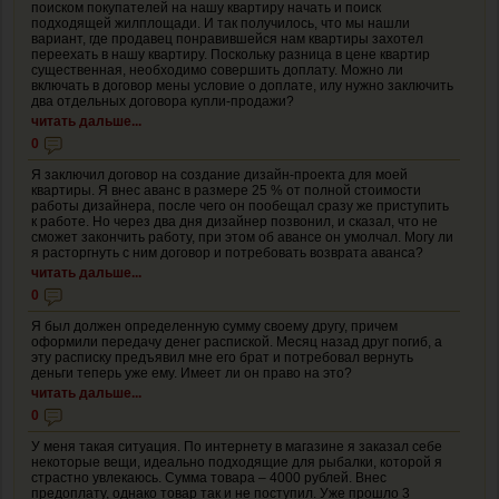
поиском покупателей на нашу квартиру начать и поиск
подходящей жилплощади. И так получилось, что мы нашли
вариант, где продавец понравившейся нам квартиры захотел
переехать в нашу квартиру. Поскольку разница в цене квартир
существенная, необходимо совершить доплату. Можно ли
включать в договор мены условие о доплате, илу нужно заключить
два отдельных договора купли-продажи?
читать дальше...
0
Я заключил договор на создание дизайн-проекта для моей
квартиры. Я внес аванс в размере 25 % от полной стоимости
работы дизайнера, после чего он пообещал сразу же приступить
к работе. Но через два дня дизайнер позвонил, и сказал, что не
сможет закончить работу, при этом об авансе он умолчал. Могу ли
я расторгнуть с ним договор и потребовать возврата аванса?
читать дальше...
0
Я был должен определенную сумму своему другу, причем
оформили передачу денег распиской. Месяц назад друг погиб, а
эту расписку предъявил мне его брат и потребовал вернуть
деньги теперь уже ему. Имеет ли он право на это?
читать дальше...
0
У меня такая ситуация. По интернету в магазине я заказал себе
некоторые вещи, идеально подходящие для рыбалки, которой я
страстно увлекаюсь. Сумма товара – 4000 рублей. Внес
предоплату, однако товар так и не поступил. Уже прошло 3