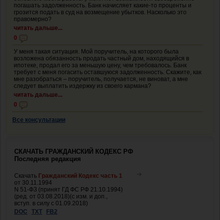
погашать задолженность. Банк начисляет какие-то проценты и
грозится подать в суд на возмещение убытков. Насколько это
правомерно?
читать дальше...
0
У меня такая ситуация. Мой поручитель, на которого была
возложена обязанность продать частный дом, находящийся в
ипотеке, продал его за меньшую цену, чем требовалось. Банк
требует с меня погасить оставшуюся задолженность. Скажите, как
мне разобраться – поручитель, получается, не виноват, а мне
следует выплатить издержку из своего кармана?
читать дальше...
0
Все консультации
СКАЧАТЬ ГРАЖДАНСКИЙ КОДЕКС РФ
Последняя редакция
Скачать
Гражданский Кодекс часть 1
от 30.11.1994
N 51-ФЗ (принят ГД ФС РФ 21.10.1994)
(ред. от 03.08.2018)(с изм. и доп.,
вступ. в силу с 01.09.2018)
DOC
TXT
FB2