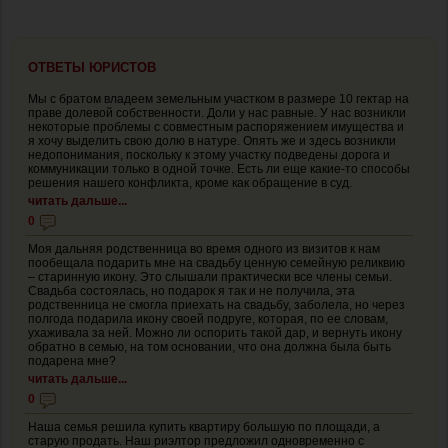
ОТВЕТЫ ЮРИСТОВ
Мы с братом владеем земельным участком в размере 10 гектар на
праве долевой собственности. Доли у нас равные. У нас возникли
некоторые проблемы с совместным распоряжением имущества и
я хочу выделить свою долю в натуре. Опять же и здесь возникли
недопонимания, поскольку к этому участку подведены дорога и
коммуникации только в одной точке. Есть ли еще какие-то способы
решения нашего конфликта, кроме как обращение в суд.
читать дальше...
0
Моя дальняя родственница во время одного из визитов к нам
пообещала подарить мне на свадьбу ценную семейную реликвию
– старинную икону. Это слышали практически все члены семьи.
Свадьба состоялась, но подарок я так и не получила, эта
родственница не смогла приехать на свадьбу, заболела, но через
полгода подарила икону своей подруге, которая, по ее словам,
ухаживала за ней. Можно ли оспорить такой дар, и вернуть икону
обратно в семью, на том основании, что она должна была быть
подарена мне?
читать дальше...
0
Наша семья решила купить квартиру большую по площади, а
старую продать. Наш риэлтор предложил одновременно с