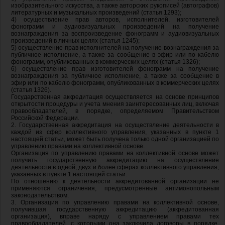
изобразительного искусства, а также авторских рукописей (автографов)
литературных и музыкальных произведений (статья 1293);
4) осуществление прав авторов, исполнителей, изготовителей
фонограмм и аудиовизуальных произведений на получение
вознаграждения за воспроизведение фонограмм и аудиовизуальных
произведений в личных целях (статья 1245);
5) осуществление прав исполнителей на получение вознаграждения за
публичное исполнение, а также за сообщение в эфир или по кабелю
фонограмм, опубликованных в коммерческих целях (статья 1326);
6) осуществление прав изготовителей фонограмм на получение
вознаграждения за публичное исполнение, а также за сообщение в
эфир или по кабелю фонограмм, опубликованных в коммерческих целях
(статья 1326).
Государственная аккредитация осуществляется на основе принципов
открытости процедуры и учета мнения заинтересованных лиц, включая
правообладателей, в порядке, определяемом Правительством
Российской Федерации.
2. Государственная аккредитация на осуществление деятельности в
каждой из сфер коллективного управления, указанных в пункте 1
настоящей статьи, может быть получена только одной организацией по
управлению правами на коллективной основе.
Организация по управлению правами на коллективной основе может
получить государственную аккредитацию на осуществление
деятельности в одной, двух и более сферах коллективного управления,
указанных в пункте 1 настоящей статьи.
По отношению к деятельности аккредитованной организации не
применяются ограничения, предусмотренные антимонопольным
законодательством.
3. Организация по управлению правами на коллективной основе,
получившая государственную аккредитацию (аккредитованная
организация), вправе наряду с управлением правами тех
правообладателей, с которыми она заключила договоры в порядке,