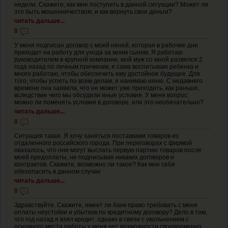
недели. Скажите, как мне поступить в данной ситуации? Может ли
это быть мошенничеством, и как вернуть свои деньги?
читать дальше...
0
У меня подписан договор с моей няней, которая в рабочие дни
приходит на работу для ухода за моим сыном. Я работаю
руководителем в крупной компании, мой муж со мной развелся 2
года назад по личным причинам, я сама воспитываю ребенка и
много работаю, чтобы обеспечить ему достойное будущее. Для
того, чтобы успеть по всем делам, я нанимаю няню. С недавнего
времени она заявила, что не может уже приходить, как раньше,
вследствие чего мы обсудили иные условия. У меня вопрос:
можно ли поменять условия в договоре, или это необязательно?
читать дальше...
0
Ситуация такая. Я хочу заняться поставками товаров из
отдаленного российского города. При переговорах с фирмой
оказалось, что они могут выслать первую партию товаров после
моей предоплаты, не подписывая никаких договоров и
контрактов. Скажите, возможно ли такое? Как мне себя
обезопасить в данном случае
читать дальше...
0
Здравствуйте. Скажите, имеет ли банк право требовать с меня
оплаты неустойки и убытков по кредитному договору? Дело в том,
что год назад я взял кредит, однако в связи с увольнением с
основного места работы у меня нет возможности своевременно