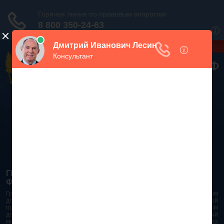
Дежурный юрист, звоните!
938-86-71
Москва и МО
(499)
467-34-68
СПб и ЛО
(812)
Все регионы
8 800 350-24-63
ГРАЖДАНСКИЙ КОДЕКС РОССИЙСКОЙ
ФЕДЕРАЦИИ 2026 - 2025
Гражданский Кодекс Российской Федерации является основным
документом правового поля в Российской Федерации. И именно по этой
причине в него часто вносят изменения. При работе с таким важным
документом необходимо убедиться в его актуальности на данный
момент. Разобраться во всех тонкостях и нюансах не всегда