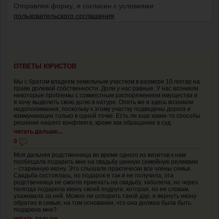
Отправляя форму, я согласен с условиями
пользовательского соглашения
ОТВЕТЫ ЮРИСТОВ
Мы с братом владеем земельным участком в размере 10 гектар на
праве долевой собственности. Доли у нас равные. У нас возникли
некоторые проблемы с совместным распоряжением имущества и
я хочу выделить свою долю в натуре. Опять же и здесь возникли
недопонимания, поскольку к этому участку подведены дорога и
коммуникации только в одной точке. Есть ли еще какие-то способы
решения нашего конфликта, кроме как обращение в суд.
читать дальше...
0
Моя дальняя родственница во время одного из визитов к нам
пообещала подарить мне на свадьбу ценную семейную реликвию
– старинную икону. Это слышали практически все члены семьи.
Свадьба состоялась, но подарок я так и не получила, эта
родственница не смогла приехать на свадьбу, заболела, но через
полгода подарила икону своей подруге, которая, по ее словам,
ухаживала за ней. Можно ли оспорить такой дар, и вернуть икону
обратно в семью, на том основании, что она должна была быть
подарена мне?
читать дальше...