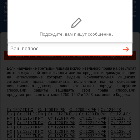
представляется возможным. Особенно если это нужно сделать быстро. В
таком случае самым простым и эффективным решением будет звонок в
бесплатную юридическую консультацию. Телефон указан на нашем
сайте. На сайте опубликована последняя редакция Гражданского кодекса
РФ 2026 - 2025
ГЛАВНАЯ
—
ГЛАВА 70. АВТОРСКОЕ ПРАВО
— ст 1254 ГК РФ.
Особенности защиты прав лицензиата
СТ 1254 ГК РФ. ОСОБЕННОСТИ ЗАЩИТЫ ПРАВ ЛИЦЕНЗИАТА
Если нарушение третьими лицами исключительного права на результат
интеллектуальной деятельности или на средство индивидуализации,
на использование которых выдана исключительная лицензия,
затрагивает права лицензиата, полученные им на основании
лицензионного договора, лицензиат может наряду с другими
способами защиты защищать свои права способами,
предусмотренными статьями 1250, 1252 и 1253 настоящего Кодекса.
Ст. 1207 ГК РФ
|
Ст. 1208 ГК РФ
|
Ст. 1209 ГК РФ
|
Ст. 1210 ГК
РФ
|
Ст. 1211 ГК РФ
|
Ст. 1212 ГК РФ
|
Ст. 1213 ГК РФ
|
Ст. 1214 ГК
РФ
|
Ст. 1215 ГК РФ
|
Ст. 1216 ГК РФ
|
Ст. 1217 ГК РФ
|
Ст. 1218 ГК
РФ
|
Ст. 1219 ГК РФ
|
Ст. 1220 ГК РФ
|
Ст. 1221 ГК РФ
|
Ст. 1222 ГК
РФ
|
Ст. 1223 ГК РФ
|
Ст. 1224 ГК РФ
|
Ст. 1225 ГК РФ
|
Ст. 1226 ГК
РФ
|
Ст. 1227 ГК РФ
|
Ст. 1228 ГК РФ
|
Ст. 1229 ГК РФ
|
Ст. 1230 ГК
РФ
|
Ст. 1231 ГК РФ
|
Ст. 1232 ГК РФ
|
Ст. 1233 ГК РФ
|
Ст. 1234 ГК