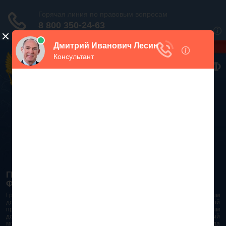
Дежурный юрист, звоните!
938-86-71
Москва и МО
(499)
467-34-68
СПб и ЛО
(812)
Все регионы
8 800 350-24-63
ГРАЖДАНСКИЙ КОДЕКС РОССИЙСКОЙ
ФЕДЕРАЦИИ 2026 - 2025
Гражданский Кодекс Российской Федерации является основным
документом правового поля в Российской Федерации. И именно по этой
причине в него часто вносят изменения. При работе с таким важным
документом необходимо убедиться в его актуальности на данный
момент. Разобраться во всех тонкостях и нюансах не всегда