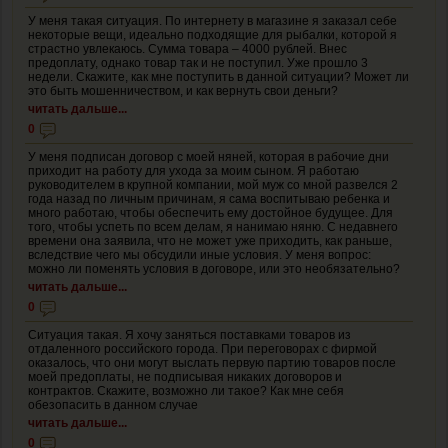
У меня такая ситуация. По интернету в магазине я заказал себе
некоторые вещи, идеально подходящие для рыбалки, которой я
страстно увлекаюсь. Сумма товара – 4000 рублей. Внес
предоплату, однако товар так и не поступил. Уже прошло 3
недели. Скажите, как мне поступить в данной ситуации? Может ли
это быть мошенничеством, и как вернуть свои деньги?
читать дальше...
0
У меня подписан договор с моей няней, которая в рабочие дни
приходит на работу для ухода за моим сыном. Я работаю
руководителем в крупной компании, мой муж со мной развелся 2
года назад по личным причинам, я сама воспитываю ребенка и
много работаю, чтобы обеспечить ему достойное будущее. Для
того, чтобы успеть по всем делам, я нанимаю няню. С недавнего
времени она заявила, что не может уже приходить, как раньше,
вследствие чего мы обсудили иные условия. У меня вопрос:
можно ли поменять условия в договоре, или это необязательно?
читать дальше...
0
Ситуация такая. Я хочу заняться поставками товаров из
отдаленного российского города. При переговорах с фирмой
оказалось, что они могут выслать первую партию товаров после
моей предоплаты, не подписывая никаких договоров и
контрактов. Скажите, возможно ли такое? Как мне себя
обезопасить в данном случае
читать дальше...
0