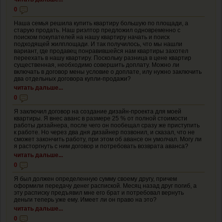
0
Наша семья решила купить квартиру большую по площади, а
старую продать. Наш риэлтор предложил одновременно с
поиском покупателей на нашу квартиру начать и поиск
подходящей жилплощади. И так получилось, что мы нашли
вариант, где продавец понравившейся нам квартиры захотел
переехать в нашу квартиру. Поскольку разница в цене квартир
существенная, необходимо совершить доплату. Можно ли
включать в договор мены условие о доплате, илу нужно заключить
два отдельных договора купли-продажи?
читать дальше...
0
Я заключил договор на создание дизайн-проекта для моей
квартиры. Я внес аванс в размере 25 % от полной стоимости
работы дизайнера, после чего он пообещал сразу же приступить
к работе. Но через два дня дизайнер позвонил, и сказал, что не
сможет закончить работу, при этом об авансе он умолчал. Могу ли
я расторгнуть с ним договор и потребовать возврата аванса?
читать дальше...
0
Я был должен определенную сумму своему другу, причем
оформили передачу денег распиской. Месяц назад друг погиб, а
эту расписку предъявил мне его брат и потребовал вернуть
деньги теперь уже ему. Имеет ли он право на это?
читать дальше...
0