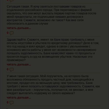
Ситуация такая. Я хочу заняться поставками товаров из
отдаленного российского города. При переговорах с фирмой
оказалось, что они могут выслать первую партию товаров после
моей предоплаты, не подписывая никаких договоров и
контрактов. Скажите, возможно ли такое? Как мне себя
обезопасить в данном случае
читать дальше...
0
Здравствуйте. Скажите, имеет ли банк право требовать с меня
оплаты неустойки и убытков по кредитному договору? Дело в том,
что год назад я взял кредит, однако в связи с увольнением с
основного места работы у меня нет возможности своевременно
погашать задолженность. Банк начисляет какие-то проценты и
грозится подать в суд на возмещение убытков. Насколько это
правомерно?
читать дальше...
0
У меня такая ситуация. Мой поручитель, на которого была
возложена обязанность продать частный дом, находящийся в
ипотеке, продал его за меньшую цену, чем требовалось. Банк
требует с меня погасить оставшуюся задолженность. Скажите, как
мне разобраться – поручитель, получается, не виноват, а мне
следует выплатить издержку из своего кармана?
читать дальше...
0