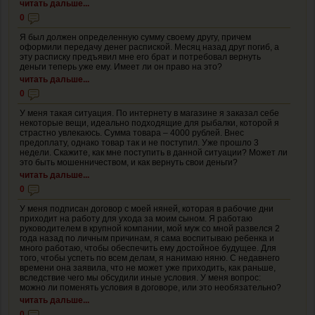
читать дальше...
0
Я был должен определенную сумму своему другу, причем
оформили передачу денег распиской. Месяц назад друг погиб, а
эту расписку предъявил мне его брат и потребовал вернуть
деньги теперь уже ему. Имеет ли он право на это?
читать дальше...
0
У меня такая ситуация. По интернету в магазине я заказал себе
некоторые вещи, идеально подходящие для рыбалки, которой я
страстно увлекаюсь. Сумма товара – 4000 рублей. Внес
предоплату, однако товар так и не поступил. Уже прошло 3
недели. Скажите, как мне поступить в данной ситуации? Может ли
это быть мошенничеством, и как вернуть свои деньги?
читать дальше...
0
У меня подписан договор с моей няней, которая в рабочие дни
приходит на работу для ухода за моим сыном. Я работаю
руководителем в крупной компании, мой муж со мной развелся 2
года назад по личным причинам, я сама воспитываю ребенка и
много работаю, чтобы обеспечить ему достойное будущее. Для
того, чтобы успеть по всем делам, я нанимаю няню. С недавнего
времени она заявила, что не может уже приходить, как раньше,
вследствие чего мы обсудили иные условия. У меня вопрос:
можно ли поменять условия в договоре, или это необязательно?
читать дальше...
0