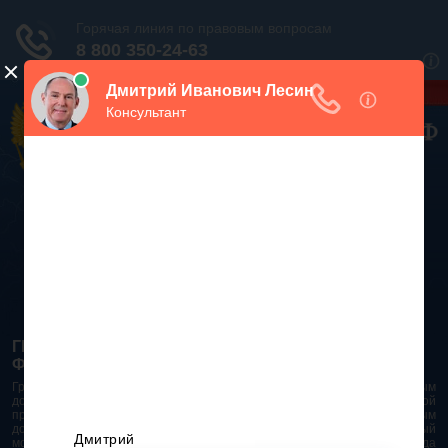
Дежурный юрист, звоните!
938-86-71
Москва и МО
(499)
467-34-68
СПб и ЛО
(812)
Все регионы
8 800 350-24-63
ГРАЖДАНСКИЙ КОДЕКС РОССИЙСКОЙ
ФЕДЕРАЦИИ 2026 - 2025
Гражданский Кодекс Российской Федерации является основным
документом правового поля в Российской Федерации. И именно по этой
причине в него часто вносят изменения. При работе с таким важным
документом необходимо убедиться в его актуальности на данный
момент. Разобраться во всех тонкостях и нюансах не всегда