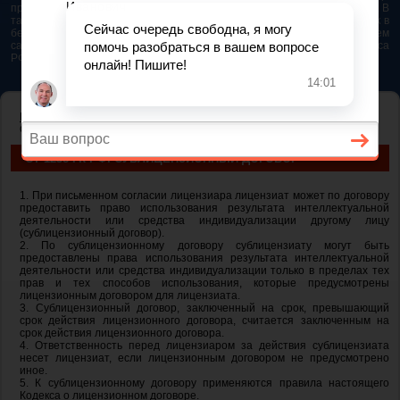
представляется возможным. Особенно если это нужно сделать быстро. В
таком случае самым простым и эффективным решением будет звонок в
бесплатную юридическую консультацию. Телефон указан на нашем
сайте. На сайте опубликована последняя редакция Гражданского кодекса
РФ 2026 - 2025
ГЛАВНАЯ
—
ГЛАВА 70. АВТОРСКОЕ ПРАВО
— ст 1238 ГК РФ.
Сублицензионный договор
СТ 1238 ГК РФ. СУБЛИЦЕНЗИОННЫЙ ДОГОВОР
1. При письменном согласии лицензиара лицензиат может по договору
предоставить право использования результата интеллектуальной
деятельности или средства индивидуализации другому лицу
(сублицензионный договор).
2. По сублицензионному договору сублицензиату могут быть
предоставлены права использования результата интеллектуальной
деятельности или средства индивидуализации только в пределах тех
прав и тех способов использования, которые предусмотрены
лицензионным договором для лицензиата.
3. Сублицензионный договор, заключенный на срок, превышающий
срок действия лицензионного договора, считается заключенным на
срок действия лицензионного договора.
4. Ответственность перед лицензиаром за действия сублицензиата
несет лицензиат, если лицензионным договором не предусмотрено
иное.
5. К сублицензионному договору применяются правила настоящего
Кодекса о лицензионном договоре.