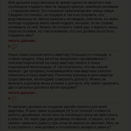
Моя дальняя родственница во время одного из визитов к нам
пообещала подарить мне на свадьбу ценную семейную реликвию
– старинную икону. Это слышали практически все члены семьи.
Свадьба состоялась, но подарок я так и не получила, эта
родственница не смогла приехать на свадьбу, заболела, но через
полгода подарила икону своей подруге, которая, по ее словам,
ухаживала за ней. Можно ли оспорить такой дар, и вернуть икону
обратно в семью, на том основании, что она должна была быть
подарена мне?
читать дальше...
0
Наша семья решила купить квартиру большую по площади, а
старую продать. Наш риэлтор предложил одновременно с
поиском покупателей на нашу квартиру начать и поиск
подходящей жилплощади. И так получилось, что мы нашли
вариант, где продавец понравившейся нам квартиры захотел
переехать в нашу квартиру. Поскольку разница в цене квартир
существенная, необходимо совершить доплату. Можно ли
включать в договор мены условие о доплате, илу нужно заключить
два отдельных договора купли-продажи?
читать дальше...
0
Я заключил договор на создание дизайн-проекта для моей
квартиры. Я внес аванс в размере 25 % от полной стоимости
работы дизайнера, после чего он пообещал сразу же приступить
к работе. Но через два дня дизайнер позвонил, и сказал, что не
сможет закончить работу, при этом об авансе он умолчал. Могу ли
я расторгнуть с ним договор и потребовать возврата аванса?